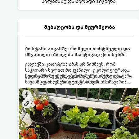
სილამაზე და პირადი ჰიგიენა
მებაღეობა და მეურნეობა
ბოსტანი აივანზე: რომელი ბოსტნეული და
მწვანილი იზრდება მარტივად ქოთნებში
ქალაქში ცხოვრება იმას არ ნიშნავს, რომ
საკუთარი ხელით მოყვანილი, ეკოლოგიურად
სუფთა პროდუქტის გემოზე უარი თქვათ. პატარა
ქოთნებში მცენარეების მოშენება მარტივი,
აივანიც კი საკმარისია იმისათვის, რომ
სასიამოვნო და ესთეტიკური ჰობია. მთავარია
მოიწყოთ მინი-ბოსტანი, საიდანაც
იცოდეთ, რომელი კულტურები ეგუებიან
ყოველდღიურად ახალ, არომატულ მწვანილსა
ქოთნის პირობებს ყველაზე კარგად და როგორ
და ბოსტნეულს მოკრეფთ.
მოუაროთ მათ სწორად.