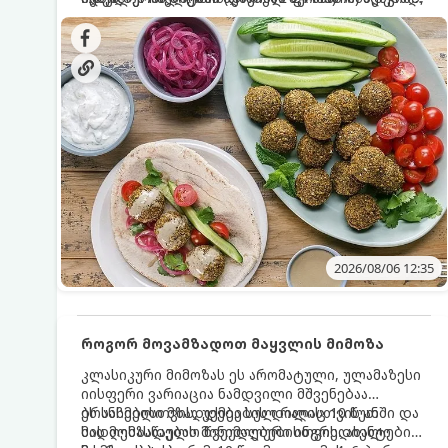
სალათებთან ერთად ან ტახინის (სესამის)
იდეალურად შეინარჩუნოს და არ დაიშალოს.
დრო: 10–15 წუთი ულუფა: 20–24 ცალი ბურთულა
სოუსთან მირთმევისთვის.
(4–6 პორცია)
2026/08/06 12:35
როგორ მოვამზადოთ მაყვლის მიმოზა
კლასიკური მიმოზას ეს არომატული, ულამაზესი
იისფერი ვარიაცია ნამდვილი მშვენებაა
ბრანჩებისთვის, უქმეების დილისთვის ან
ეს სასმელი მზადდება სულ რაღაც 10 წუთში და
სადღესასწაულო წვეულებებისთვის. ახალი
მის მომზადებას მინიმალური ინგრედიენტები