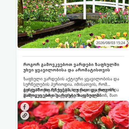
2026/08/03 15:24
როგორ გამოვკვებოთ ვარდები ზაფხულში
უხვი ყვავილობისა და არომატისთვის
ზაფხული ვარდების აქტიური ყვავილობისა და
სურნელების პერიოდია. იმისათვის, რომ
ბუჩქებმა უხვად, ხანგრძლივად იყვავილონ და
გთავაზობთ რჩევებს, თუ რით და როგორ
მსხვილი, კაშკაშა კვირტები გამოიტანონ, მათ
გამოვკვებოთ ვარდები ზაფხულში
რეგულარული და სწორი გამოკვება
საუკეთესო შედეგის მისაღწევად:
სჭირდებათ. ზაფხულის პერიოდში მცენარის
მოთხოვნილებები იცვლება, ამიტომ
მნიშვნელოვანია ვიცოდეთ, რომელი სასუქები
გამოიყენება ამ დროს.