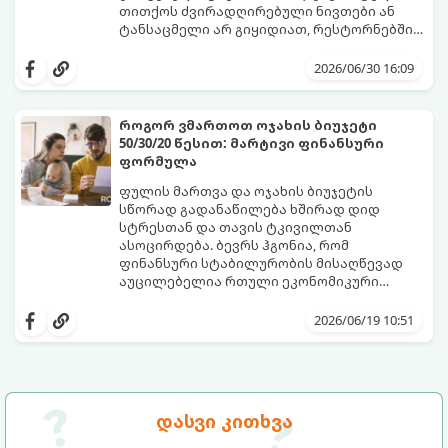
თითქოს ძვირადღირებული ნივთები ან
ტანსაცმელი არ გიყიდიათ, რესტორნებშიც
არ გივლიათ, მაგრამ ბალანსი მაინც
რეალობა ისაა, რომ ჩვენს ბიუჯეტს
ნულზეა.
მსხვილი საყიდლები კი არ აცარიელებს,
2026/06/30 16:09
არამედ წვრილმანი, ყოველდღიური და
ხშირად შეუმჩნეველი ხარჯები. მათ
ფინანსისტები „ფარულ ხარჯებს“ უწოდებენ
როგორ ვმართოთ ოჯახის ბიუჯეტი
- ისინი ჩუმად, ყოველდღე იპარავენ თქვენს
50/30/20 წესით: მარტივი ფინანსური
ფულს და თვის ბოლოს სოლიდურ თანხად
გთავაზობთ 5 ყველაზე გავრცელებულ
ფორმულა
გროვდებიან.
ფარულ ხარჯს, რომელთა კონტროლიც
ფინანსურ სტაბილურობას
ფულის მართვა და ოჯახის ბიუჯეტის
დაგიბრუნებთ:
სწორად გადანაწილება ხშირად დიდ
სტრესთან და თავის ტკივილთან
ასოცირდება. ბევრს ჰგონია, რომ
ფინანსური სტაბილურობის მისაღწევად
აუცილებელია რთული ეკონომიკური
ცხრილების წარმოება და ყოველი თეთრის
ეს მეთოდი პირველად ამერიკელმა
მკაცრი კონტროლი. რეალურად კი,
სენატორმა და პროფესორმა ელიზაბეტ
2026/06/19 10:51
არსებობს მარტივი, მსოფლიოში
უორენმა თავის წიგნში „All Your Worth“
აღიარებული და უნივერსალური ფორმულა,
აღწერა. მისი მთავარი პლუსი სიმარტივეა -
რომელსაც 50/30/20 წესი ჰქვია.
თქვენ არ გჭირდებათ უარი თქვათ
ცხოვრებისეულ სიამოვნებებზე, ფორმულა
თავად გიჩვენებთ, როგორ გადაანაწილოთ
გაიგეთ, როგორ მუშაობს ეს მარტივი
დასვი კითხვა
თქვენი ყოველთვიური სუფთა შემოსავალი
ფინანსური მოდელი პრაქტიკაში:
(ხელფასი გადასახადების გამოკლებით)