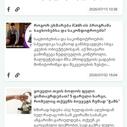
საჭირო. სინამდვილეში, დღეს აქციების
ეს გზამკვლევი დაგეხმარებათ
ყიდვა იმაზე მარტივია, ვიდრე ონლაინ
გაერკვეთ ფინანსების სამყაროში,
2026/07/15 10:38
მაღაზიაში ნივთის შეკვეთა. ამის გაკეთება
გაიგოთ, როგორ მუშაობს ეს სისტემა და
ტელეფონით, სახლიდან გაუსვლელად,
როგორ გადადგათ პირველი ნაბიჯები
სულ რაღაც $10-ითაც კი შეგიძლიათ.
უსაფრთხოდ.
როგორ ეხმარება iCash-ის პროგრამა
საცხობებსა და საკონდიტროებს?
საცხობებისა და საკონდიტროების
სპეციფიკა საკმაოდ განსხვავდება სხვა
კვების ობიექტებისგან. აქ მთავარი
გამოწვევა ნედლეულის კონტროლი,
მალფუჭებადი მზა პროდუქციის ვადების
მონიტორინგი და შეკვეთების ზუსტი
დაგეგმვაა.
icash.ge
სპეციალურად ამ
ნიშისთვის შემუშავებულ ციფრულ
2026/07/02 16:04
გადაწყვეტილებებს აწვდის საცხობებსა და
საკონდიტროებს, რათა დაეხმაროს მათ
წარმოების ყოველი ეტაპის
ყოველი თვის ბოლოს ფული
ოპტიმიზაციაში.
გიმთავრდებათ? 5 ფარული ხარჯი,
რომელიც თქვენს ბიუჯეტს ჩუმად "ჭამს"
ხშირად ხდება ასე: ხელფასის აღებიდან
სულ რაღაც ორ-სამ კვირაში საბანკო
ანგარიში ცარიელდება, თქვენ კი
გაოცებული ფიქრობთ, სად გაქრა ფული.