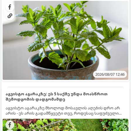
გრუნტში (ბაღში) დარგვისას ის ფესვებით ძალიან
კერძებისთვის.
სწრაფად ვრცელდება და სხვა მცენარეებს ავიწროებს.
2026/08/07 12:46
აგვისტო აგარაკზე: ეს 5 საქმე უნდა მოასწროთ
შემოდგომის დადგომამდე
აგვისტო აგარაკზე მხოლოდ მოსავლის აღების დრო არ
არის - ეს არის გადამწყვეტი თვე, როდესაც საფუძველი
ეყრება მომავალი წლის მოსავალს და ბაღი მზადდება
შემოდგომა-ზამთრის სეზონისთვის. იმისათვის, რომ
ნიადაგმა ენერგია აღიდგინოს, ხოლო მცენარეებმა