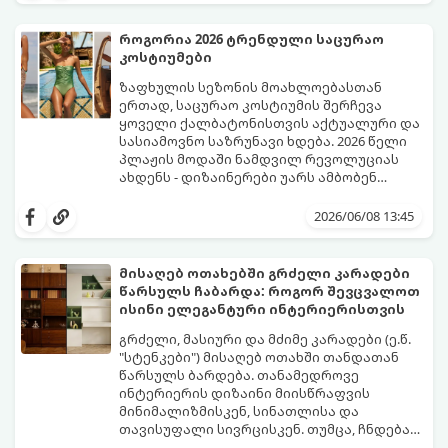
იდეალური ბაზაა ნათელი და თამამი
ექსპერიმენტებისთვის. გაიგეთ, რომელი
როგორია 2026 ტრენდული საცურაო
სამი მთავარი პრინტი იქნება ივნისის
კოსტიუმები
ყველაზე ცხელი ტრენდი ფრჩხილების
მოდაში:
ზაფხულის სეზონის მოახლოებასთან
ერთად, საცურაო კოსტიუმის შერჩევა
ყოველი ქალბატონისთვის აქტუალური და
სასიამოვნო საზრუნავი ხდება. 2026 წელი
პლაჟის მოდაში ნამდვილ რევოლუციას
ახდენს - დიზაინერები უარს ამბობენ
მოსაწყენ, სტანდარტულ ფორმებზე და
წლევანდელი ტენდენციები საშუალებას
აქცენტს აკეთებენ კომფორტის,
გაძლევთ იყოთ მაქსიმალურად თამამი,
2026/06/08 13:45
ფუტურიზმისა და რეტრო სტილის
გამოხატოთ თქვენი ინდივიდუალურობა და
იდეალურ სინთეზზე.
ამავდროულად თავი სრულიად
კომფორტულად იგრძნოთ. გაიგეთ,
მისაღებ ოთახებში გრძელი კარადები ​​
რომელი საცურაო კოსტიუმები იქნება 2026
წარსულს ჩაბარდა: როგორ შევცვალოთ
წლის ზაფხულის მთავარი ჰიტი:
ისინი ელეგანტური ინტერიერისთვის
გრძელი, მასიური და მძიმე კარადები (ე.წ.
"სტენკები") მისაღებ ოთახში თანდათან
წარსულს ბარდება. თანამედროვე
ინტერიერის დიზაინი მიისწრაფვის
მინიმალიზმისკენ, სინათლისა და
თავისუფალი სივრცისკენ. თუმცა, ჩნდება
კითხვა: სად შევინახოთ ნივთები, წიგნები
მიჰყევით ამ გზამკვლევს, რათა შეარჩიოთ