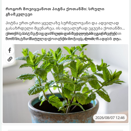
როგორ მოვიყვანოთ პიტნა ქოთანში: სრული
გზამკვლევი
პიტნა ერთ-ერთი ყველაზე სურნელოვანი და ადვილად
გასაზრდელი მცენარეა. ის იდეალურად ეგუება ქოთანში
ცხოვრებას, მეტიც, გამოცდილი მებაღეები გვირჩევენ,
ქოთნის პიტნა მთელი წლის განმავლობაში გაგახარებთ
რომ პიტნა მხოლოდ ქოთანში მოვიყვანოთ, რადგან ღია
ნორჩი, არომატული ფოთლებით ჩაის, ლიმონათისა თუ
გრუნტში (ბაღში) დარგვისას ის ფესვებით ძალიან
კერძებისთვის.
სწრაფად ვრცელდება და სხვა მცენარეებს ავიწროებს.
2026/08/07 12:46