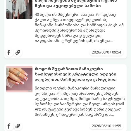
მილიონერების სტილისტის 8 ოქროს
წესი და აუცილებელი სამოსი
40 წელი ის მშვენიერი ასაკია, როდესაც
ქალი აღწევს თავდაჯერებულობის,
შინაგანი ჰარმონიისა და სიმწიფის პიკს. ამ
პერიოდში გარდერობი აღარ უნდა
შედგებოდეს სწრაფად ცვლადი,
იაფფასიანი ტრენდებისგან, ის უნდა
უსვამდეს ხაზს ელეგანტურობას, სტატუსსა
ცნობილმა ჰოლივუდელმა სტილისტმა,
და ინდივიდუალურობას.
რომელიც მილიონერებსა და
2026/08/07 09:54
ვარსკვლავებს ამშვენებს, დაასახელა ის
საბაზისო ნივთები და წესები, რომლებიც 40
წელს გადაცილებული თითოეული
როგორ შევარჩიოთ მანიკიური
ქალბატონის გარდერობში უნდა იყოს:
ზაფხულისთვის: კრეატიული იდეები
ალუბლით, მარწყვითა და ვარდებით
წითელი ფერის მანიკიური მარადიული
კლასიკაა, რომელიც არასოდეს კარგავს
აქტუალობას. თუმცა, მიმდინარე ზაფხულის
სეზონზე დიზაინერები და ნეილ-არტის (Nail
Art) ოსტატები გვთავაზობენ, უარი ვთქვათ
მოსაწყენ, ერთფეროვან საფარზე და
ფრჩხილებს ნამდვილი საზაფხულო,
წითელი ფერის სხვადასხვა ტონალობა -
წვნიანი და რომანტიკული განწყობა
კლასიკური ალისფერიდან დაწყებული,
2026/06/10 11:55
მივცეთ.
მუქი შინდისფერით დასრულებული