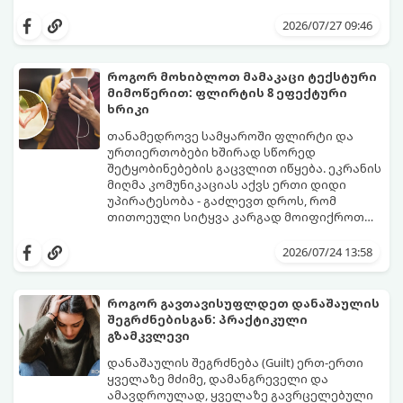
წყდება, თუმცა სინამდვილეში ეს არის
გთავაზობთ დეტალურ გზამკვლევს, თუ
ფიზიოლოგიური და ფსიქოლოგიური
როგორ გახადოთ ეს პროცესი
2026/07/27 09:46
მომწიფების პროცესი, რომელიც
უმტკივნეულო როგორც ბავშვისთვის,
ინდივიდუალურ მიდგომასა და
ისე თქვენთვის.
მოთმინებას მოითხოვს.
როგორ მოხიბლოთ მამაკაცი ტექსტური
მიმოწერით: ფლირტის 8 ეფექტური
ხრიკი
თანამედროვე სამყაროში ფლირტი და
ურთიერთობები ხშირად სწორედ
შეტყობინებების გაცვლით იწყება. ეკრანის
მიღმა კომუნიკაციას აქვს ერთი დიდი
უპირატესობა - გაძლევთ დროს, რომ
თითოეული სიტყვა კარგად მოიფიქროთ
და საიდუმლოებით მოცული, მიმზიდველი
თუ გსურთ, რომ მან ტელეფონს თვალი ვერ
იმიჯი შექმნათ.
მოაცილოს და მოუთმენლად ელოდოს
2026/07/24 13:58
თქვენს ყოველ შეტყობინებას, გამოიყენეთ
ფსიქოლოგიაზე დაფუძნებული ეს 10 ოქროს
წესი:
როგორ გავთავისუფლდეთ დანაშაულის
შეგრძნებისგან: პრაქტიკული
გზამკვლევი
დანაშაულის შეგრძნება (Guilt) ერთ-ერთი
ყველაზე მძიმე, დამანგრეველი და
ამავდროულად, ყველაზე გავრცელებული