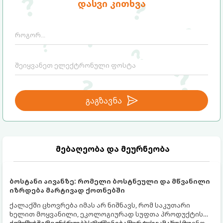
დასვი კითხვა
ხაზს უსვამს, რომ სწორედ
მიმართულება, რომელთა მართვაც
თვითკონტროლია ერთ-ერთი ყველაზე
მშობლებმა ბავშვებს ადრეული
წონადი ფაქტორი, რომელიც
ასაკიდანვე უნდა ასწავლონ:
განსაზღვრავს ბავშვის მომავალ
წარმატებას, ბედნიერებასა და სტაბილურ
ურთიერთობებს.
გაგზავნა
მებაღეობა და მეურნეობა
ბოსტანი აივანზე: რომელი ბოსტნეული და მწვანილი
იზრდება მარტივად ქოთნებში
ქალაქში ცხოვრება იმას არ ნიშნავს, რომ საკუთარი
ხელით მოყვანილი, ეკოლოგიურად სუფთა პროდუქტის