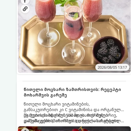
მაგრილებელ კოქტეილს.
2026/08/05 13:17
წითელი მოცხარი ზამთრისთვის: რეცეპტი
მოხარშვის გარეშე
წითელი მოცხარი ვიტამინების,
განსაკუთრებით კი C ვიტამინისა და ორგანული
მჟავების ნამდვილი საბადოა. თერმული
ეს მეთოდი ინარჩუნებს მოცხარის ბუნებრივ,
დამუშავების (მოხარშვის) დროს სასარგებლო
კაშკაშა გემოს, არომატს და ყველა სასარგებლო
ნივთიერებების დიდი ნაწილი იშლება. ამიტომ,
თვისებას.