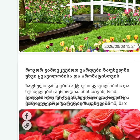
2026/08/03 15:24
როგორ გამოვკვებოთ ვარდები ზაფხულში
უხვი ყვავილობისა და არომატისთვის
ზაფხული ვარდების აქტიური ყვავილობისა და
სურნელების პერიოდია. იმისათვის, რომ
ბუჩქებმა უხვად, ხანგრძლივად იყვავილონ და
გთავაზობთ რჩევებს, თუ რით და როგორ
მსხვილი, კაშკაშა კვირტები გამოიტანონ, მათ
გამოვკვებოთ ვარდები ზაფხულში
რეგულარული და სწორი გამოკვება
საუკეთესო შედეგის მისაღწევად:
სჭირდებათ. ზაფხულის პერიოდში მცენარის
მოთხოვნილებები იცვლება, ამიტომ
მნიშვნელოვანია ვიცოდეთ, რომელი სასუქები
გამოიყენება ამ დროს.