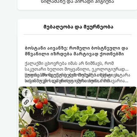
სილამაზე და პირადი ჰიგიენა
მებაღეობა და მეურნეობა
ბოსტანი აივანზე: რომელი ბოსტნეული და
მწვანილი იზრდება მარტივად ქოთნებში
ქალაქში ცხოვრება იმას არ ნიშნავს, რომ
საკუთარი ხელით მოყვანილი, ეკოლოგიურად
სუფთა პროდუქტის გემოზე უარი თქვათ. პატარა
ქოთნებში მცენარეების მოშენება მარტივი,
აივანიც კი საკმარისია იმისათვის, რომ
სასიამოვნო და ესთეტიკური ჰობია. მთავარია
მოიწყოთ მინი-ბოსტანი, საიდანაც
იცოდეთ, რომელი კულტურები ეგუებიან
ყოველდღიურად ახალ, არომატულ მწვანილსა
ქოთნის პირობებს ყველაზე კარგად და როგორ
და ბოსტნეულს მოკრეფთ.
მოუაროთ მათ სწორად.