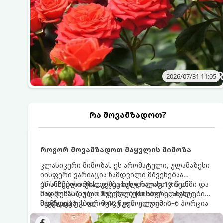
2026/07/31 11:05
რა მოვამზადოთ?
როგორ მოვამზადოთ მაყვლის მიმოზა
კლასიკური მიმოზას ეს არომატული, ულამაზესი
იისფერი ვარიაცია ნამდვილი მშვენებაა
ბრანჩებისთვის, უქმეების დილისთვის ან
ეს სასმელი მზადდება სულ რაღაც 10 წუთში და
სადღესასწაულო წვეულებებისთვის. ახალი
მის მომზადებას მინიმალური ინგრედიენტები
მაყვლის ტკბილ-მჟავე გემო, ლაიმის
სჭირდება.
მომზადების დრო: 10 წუთი ულუფა: 4–6 პორცია
ციტრუსოვანი არომატი და ცქრიალა ღვინის
ბუშტუკები ქმნის საოცრად დახვეწილ და