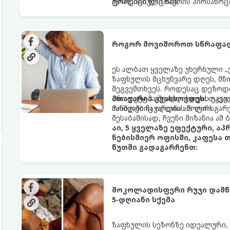
ფორების დაცობა.
ტრადიციული ნაჭრის პირსახოც
როგორ მოვიშოროთ სწრაფად
ეს ალბათ ყველაზე უხერხული „
ზაფხულის მცხუნვარე დღეს, მნი
შეგვემთხვეს. როდესაც დეზოდო
პროდუქტმა შუადღისთვის უკვე გ
მთავარია გვახსოვდეს:
თავად
პანიკაში ჩავარდნა არ ღირს.
რომლებიც იღლიის ნოტიო გარ
შესაბამისად, ჩვენი მიზანია ამ
აი, 5 ყველაზე ეფექტური, ა
ნებისმიერ ოფისში, კაფესა 
წუთში გადაგარჩენთ:
შოკოლადისფერი რუჯი დამწვ
5-დღიანი სქემა
ზაფხულის სეზონზე იდეალური,