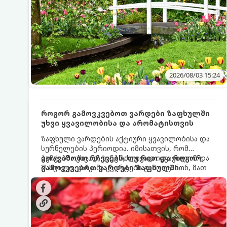
2026/08/03 15:24
როგორ გამოვკვებოთ ვარდები ზაფხულში
უხვი ყვავილობისა და არომატისთვის
ზაფხული ვარდების აქტიური ყვავილობისა და
სურნელების პერიოდია. იმისათვის, რომ
ბუჩქებმა უხვად, ხანგრძლივად იყვავილონ და
გთავაზობთ რჩევებს, თუ რით და როგორ
მსხვილი, კაშკაშა კვირტები გამოიტანონ, მათ
გამოვკვებოთ ვარდები ზაფხულში
რეგულარული და სწორი გამოკვება
საუკეთესო შედეგის მისაღწევად:
სჭირდებათ. ზაფხულის პერიოდში მცენარის
მოთხოვნილებები იცვლება, ამიტომ
მნიშვნელოვანია ვიცოდეთ, რომელი სასუქები
გამოიყენება ამ დროს.