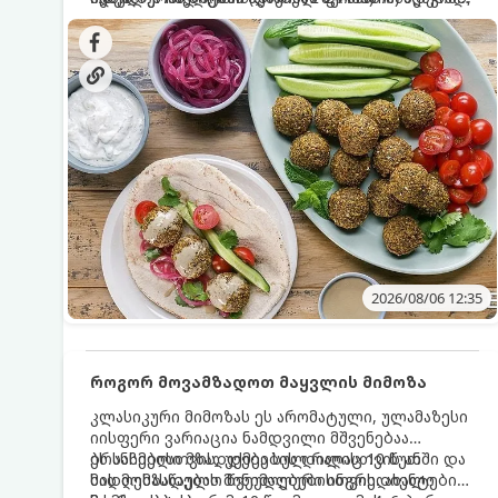
სალათებთან ერთად ან ტახინის (სესამის)
იდეალურად შეინარჩუნოს და არ დაიშალოს.
დრო: 10–15 წუთი ულუფა: 20–24 ცალი ბურთულა
სოუსთან მირთმევისთვის.
(4–6 პორცია)
2026/08/06 12:35
როგორ მოვამზადოთ მაყვლის მიმოზა
კლასიკური მიმოზას ეს არომატული, ულამაზესი
იისფერი ვარიაცია ნამდვილი მშვენებაა
ბრანჩებისთვის, უქმეების დილისთვის ან
ეს სასმელი მზადდება სულ რაღაც 10 წუთში და
სადღესასწაულო წვეულებებისთვის. ახალი
მის მომზადებას მინიმალური ინგრედიენტები