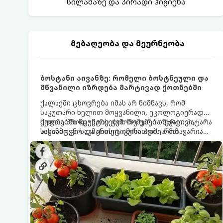
სილამაზე და პირადი ჰიგიენა
მებაღეობა და მეურნეობა
ბოსტანი აივანზე: რომელი ბოსტნეული და
მწვანილი იზრდება მარტივად ქოთნებში
ქალაქში ცხოვრება იმას არ ნიშნავს, რომ
საკუთარი ხელით მოყვანილი, ეკოლოგიურად
სუფთა პროდუქტის გემოზე უარი თქვათ. პატარა
ქოთნებში მცენარეების მოშენება მარტივი,
აივანიც კი საკმარისია იმისათვის, რომ
სასიამოვნო და ესთეტიკური ჰობია. მთავარია
მოიწყოთ მინი-ბოსტანი, საიდანაც
იცოდეთ, რომელი კულტურები ეგუებიან
ყოველდღიურად ახალ, არომატულ მწვანილსა
ქოთნის პირობებს ყველაზე კარგად და როგორ
და ბოსტნეულს მოკრეფთ.
მოუაროთ მათ სწორად.