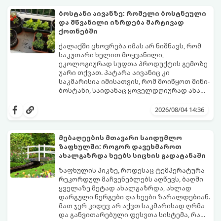
მოასწროთ:
ბოსტანი აივანზე: რომელი ბოსტნეული
და მწვანილი იზრდება მარტივად
ქოთნებში
ქალაქში ცხოვრება იმას არ ნიშნავს, რომ
საკუთარი ხელით მოყვანილი,
ეკოლოგიურად სუფთა პროდუქტის გემოზე
უარი თქვათ. პატარა აივანიც კი
საკმარისია იმისათვის, რომ მოიწყოთ მინი-
ბოსტანი, საიდანაც ყოველდღიურად ახალ,
არომატულ მწვანილსა და ბოსტნეულს
ქოთნებში მცენარეების მოშენება მარტივი,
მოკრეფთ.
სასიამოვნო და ესთეტიკური ჰობია.
2026/08/04 14:36
მთავარია იცოდეთ, რომელი კულტურები
ეგუებიან ქოთნის პირობებს ყველაზე
კარგად და როგორ მოუაროთ მათ სწორად.
მებაღეების მთავარი საიდუმლო
ზაფხულში: როგორ დავეხმაროთ
ახალგაზრდა ხეებს სიცხის გადატანაში
ზაფხულის პიკზე, როდესაც ტემპერატურა
რეკორდულ მაჩვენებლებს აღწევს, ბაღში
ყველაზე მეტად ახალგაზრდა, ახლად
დარგული ნერგები და ხეები ზარალდებიან.
მათ ჯერ კიდევ არ აქვთ საკმარისად ღრმა
და განვითარებული ფესვთა სისტემა, რათა