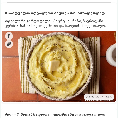
8 საიდუმლო იდეალური პიურეს მოსამზადებლად
იდეალური კარტოფილის პიურე - ეს ნაზი, ჰაეროვანი
კერძია, სასიამოვნო გემოთი და ნაღების-მოყვითალო
ფერით. მისი მომზადება ძალიან მარტივია, მაგრამ
არსებობს რამდენიმე საიდუმლო, რომლებიც უნდა
იცოდეთ, რომ პიურე იდეალურად გემრიელი გამოვიდეს.
2026/08/07 14:00
როგორ მოვამზადოთ ვეგეტარიანული ფალაფელი