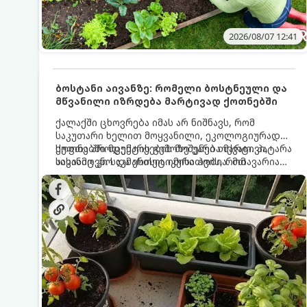
2026/08/07 12:41
ბოსტანი აივანზე: რომელი ბოსტნეული და
მწვანილი იზრდება მარტივად ქოთნებში
ქალაქში ცხოვრება იმას არ ნიშნავს, რომ
საკუთარი ხელით მოყვანილი, ეკოლოგიურად
სუფთა პროდუქტის გემოზე უარი თქვათ. პატარა
ქოთნებში მცენარეების მოშენება მარტივი,
აივანიც კი საკმარისია იმისათვის, რომ
სასიამოვნო და ესთეტიკური ჰობია. მთავარია
მოიწყოთ მინი-ბოსტანი, საიდანაც
იცოდეთ, რომელი კულტურები ეგუებიან
ყოველდღიურად ახალ, არომატულ მწვანილსა
ქოთნის პირობებს ყველაზე კარგად და როგორ
და ბოსტნეულს მოკრეფთ.
მოუაროთ მათ სწორად.