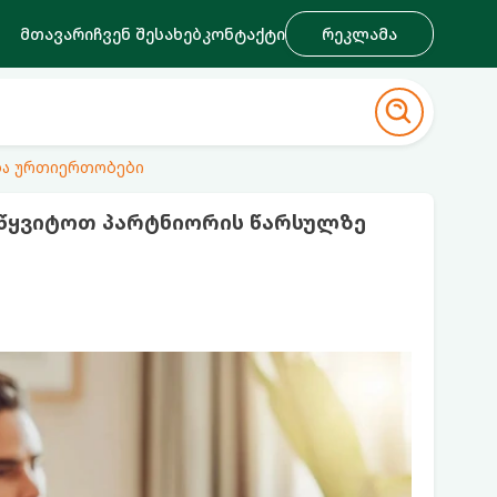
მთავარი
ჩვენ შესახებ
კონტაქტი
რეკლამა
ა ურთიერთობები
ვწყვიტოთ პარტნიორის წარსულზე