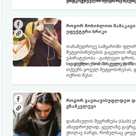
მომწიფების პროცესი, რომელი
უმტკივნეულო როგორც ბავშვი
მოითხოვს.
როგორ მოხიბლოთ მამაკაცი
ეფექტური ხრიკი
თანამედროვე სამყაროში ფლი
შეტყობინებების გაცვლით იწყებ
უპირატესობა - გაძლევთ დროს
საიდუმლოებით მოცული, მიმზი
თუ გსურთ, რომ მან ტელეფონ
თქვენს ყოველ შეტყობინებას, 
ოქროს წესი:
როგორ გავთავისუფლდეთ და
გზამკვლევი
დანაშაულის შეგრძნება (Guilt)
ამავდროულად, ყველაზე გავრცე
უხილავ ბარგს, რომელსაც ყოვე