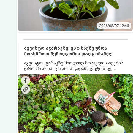
2026/08/07 12:46
აგვისტო აგარაკზე: ეს 5 საქმე უნდა
მოასწროთ შემოდგომის დადგომამდე
აგვისტო აგარაკზე მხოლოდ მოსავლის აღების
დრო არ არის - ეს არის გადამწყვეტი თვე,
როდესაც საფუძველი ეყრება მომავალი წლის
მოსავალს და ბაღი მზადდება შემოდგომა-
ზამთრის სეზონისთვის. იმისათვის, რომ
ნიადაგმა ენერგია აღიდგინოს, ხოლო
მცენარეებმა ზამთარს გაუძლონ, აგვისტოს
ბოლომდე 5 მნიშვნელოვანი საქმის გაკეთება
უნდა მოასწროთ: