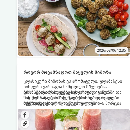
2026/08/06 12:35
როგორ მოვამზადოთ მაყვლის მიმოზა
კლასიკური მიმოზას ეს არომატული, ულამაზესი
იისფერი ვარიაცია ნამდვილი მშვენებაა
ბრანჩებისთვის, უქმეების დილისთვის ან
ეს სასმელი მზადდება სულ რაღაც 10 წუთში და
სადღესასწაულო წვეულებებისთვის. ახალი
მის მომზადებას მინიმალური ინგრედიენტები
მაყვლის ტკბილ-მჟავე გემო, ლაიმის
სჭირდება.
მომზადების დრო: 10 წუთი ულუფა: 4–6 პორცია
ციტრუსოვანი არომატი და ცქრიალა ღვინის
ბუშტუკები ქმნის საოცრად დახვეწილ და
მაგრილებელ კოქტეილს.