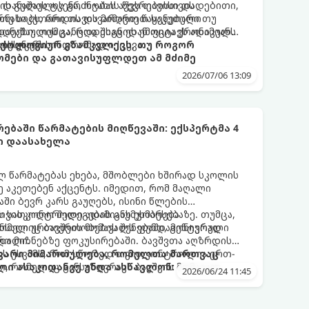
ის გულის ტკენა, ოჯახის წევრებისთვის
 დანაშაულის გრძნობას აქვს თავისი დადებითი,
თუ საკუთარი თავის მიმართ წაყენებული
რნახობს, როდის დავარღვიეთ საკუთარი თუ
ანაშაულის განცდა შიგნიდან ფიტავს ადამიანს
დექსი. თუმცა, როდესაც ეს ემოცია ქრონიკულ
ის უნარს.
ტოქსიკურ სინდრომად იქცევა.
იქოლოგიურ გზამკვლევს, თუ როგორ
მები და გათავისუფლდეთ ამ მძიმე
2026/07/06 13:09
ებაში წარმატების მიღწევაში: ექსპერტმა 4
ი დაასახელა
ლ წარმატებას ეხება, მშობლები ხშირად სკოლის
ე აკეთებენ აქცენტს. იმედით, რომ მაღალი
ში ბევრ კარს გაუღებს, ისინი წლების
ს სასკოლო შედეგების გაუმჯობესებაზე. თუმცა,
 თვითკონტროლი ადამიანს ეხმარება
რომელიც ბავშვის მომავალს ფუნდამენტურად
ნსაღი ურთიერთობების შენებაში, გონივრული
ტროლი.
და მიზნებზე ფოკუსირებაში. ბავშვთა აღზრდის
ზს უსვამს, რომ სწორედ თვითკონტროლია ერთ-
თავარი მიმართულება, რომელთა მართვაც
, რომელიც განსაზღვრავს ბავშვის მომავალ
ლი ასაკიდანვე უნდა ასწავლონ:
2026/06/24 11:45
 სტაბილურ ურთიერთობებს.