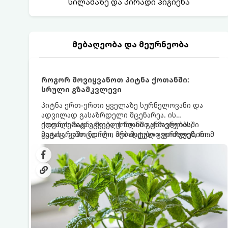
სილამაზე და პირადი ჰიგიენა
მებაღეობა და მეურნეობა
როგორ მოვიყვანოთ პიტნა ქოთანში:
სრული გზამკვლევი
პიტნა ერთ-ერთი ყველაზე სურნელოვანი და
ადვილად გასაზრდელი მცენარეა. ის
იდეალურად ეგუება ქოთანში ცხოვრებას,
ქოთნის პიტნა მთელი წლის განმავლობაში
მეტიც, გამოცდილი მებაღეები გვირჩევენ, რომ
გაგახარებთ ნორჩი, არომატული ფოთლებით
პიტნა მხოლოდ ქოთანში მოვიყვანოთ, რადგან
ჩაის, ლიმონათისა თუ კერძებისთვის.
ღია გრუნტში (ბაღში) დარგვისას ის ფესვებით
ძალიან სწრაფად ვრცელდება და სხვა
მცენარეებს ავიწროებს.