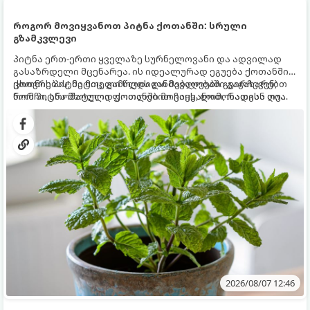
როგორ მოვიყვანოთ პიტნა ქოთანში: სრული
გზამკვლევი
პიტნა ერთ-ერთი ყველაზე სურნელოვანი და ადვილად
გასაზრდელი მცენარეა. ის იდეალურად ეგუება ქოთანში
ცხოვრებას, მეტიც, გამოცდილი მებაღეები გვირჩევენ,
ქოთნის პიტნა მთელი წლის განმავლობაში გაგახარებთ
რომ პიტნა მხოლოდ ქოთანში მოვიყვანოთ, რადგან ღია
ნორჩი, არომატული ფოთლებით ჩაის, ლიმონათისა თუ
გრუნტში (ბაღში) დარგვისას ის ფესვებით ძალიან
კერძებისთვის.
სწრაფად ვრცელდება და სხვა მცენარეებს ავიწროებს.
2026/08/07 12:46