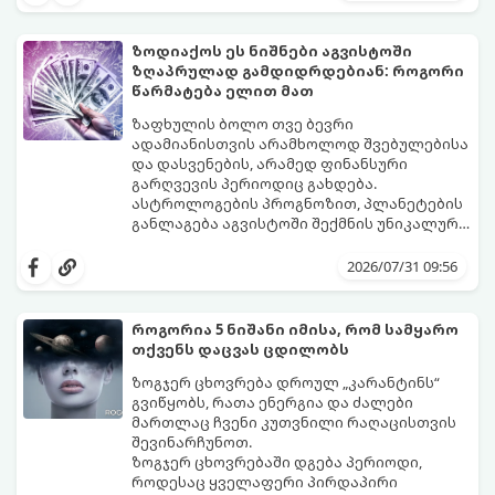
გაიგეთ, მოხვდით თუ არა ამ იღბლიანთა
შორის:
ზოდიაქოს ეს ნიშნები აგვისტოში
ზღაპრულად გამდიდრდებიან: როგორი
წარმატება ელით მათ
ზაფხულის ბოლო თვე ბევრი
ადამიანისთვის არამხოლოდ შვებულებისა
და დასვენების, არამედ ფინანსური
გარღვევის პერიოდიც გახდება.
ასტროლოგების პროგნოზით, პლანეტების
განლაგება აგვისტოში შექმნის უნიკალურ
ენერგეტიკულ ნაკადებს, რომლებიც
გაიგეთ, მოხვდით თუ არა იმ იღბლიანთა
ზოდიაქოს 4 ნიშანს ფინანსური წარმატების
შორის, ვისაც აგვისტოში ფინანსური
2026/07/31 09:56
მიღწევასა და შემოსავლების
იღბალი გაუღიმებს:
საგრძნობლად გაზრდაში დაეხმარება.
როგორია 5 ნიშანი იმისა, რომ სამყარო
თქვენს დაცვას ცდილობს
ზოგჯერ ცხოვრება დროულ „კარანტინს“
გვიწყობს, რათა ენერგია და ძალები
მართლაც ჩვენი კუთვნილი რაღაცისთვის
შევინარჩუნოთ.
ზოგჯერ ცხოვრებაში დგება პერიოდი,
როდესაც ყველაფერი პირდაპირი