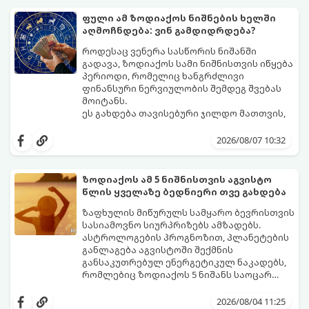
ფული ამ ზოდიაქოს ნიშნების ხელში
აღმოჩნდება: ვინ გამდიდრდება?
როდესაც ვენერა სასწორის ნიშანში
გადავა, ზოდიაქოს სამი ნიშნისთვის იწყება
პერიოდი, რომელიც ხანგრძლივი
ფინანსური ნერვიულობის შემდეგ შვებას
მოიტანს.
ეს გახდება თავისებური ჯილდო მათთვის,
ვინც დიდხანს შრომობდა, მოთმინებას
იჩენდა და სირთულეების მიუხედავად წინ
2026/08/07 10:32
სვლას განაგრძობდა. ბევრი მიეჩვია
სტაბილურობისთვის ბრძოლას,
სურვილების გადადებასა და ხარჯების
ზოდიაქოს ამ 5 ნიშნისთვის აგვისტო
მკაცრ კონტროლს. თუმცა, ახლა სიტუაცია
პრობლემები, რომლებიც უსასრულო
წლის ყველაზე ბედნიერი თვე გახდება
თანდათან შეიცვლება.
გეგონათ, უკან დაიხევს, ამასთან ერთად კი
გაჩნდება მეტი ნდობა მომავლის მიმართ.
ზაფხულის მიწურულს სამყარო ბევრისთვის
რთული პერიოდის შემდეგ ეს ნიშნები
სასიამოვნო სიურპრიზებს ამზადებს.
შეძლებენ ამოისუნთქონ და დაინახონ
ასტროლოგების პროგნოზით, პლანეტების
ახალი შესაძლებლობები.
განლაგება აგვისტოში შექმნის
განსაკუთრებულ ენერგეტიკულ ნაკადებს,
რომლებიც ზოდიაქოს 5 ნიშანს საოცარ
იღბალს, ჰარმონიასა და წარმატებას
მათთვის აგვისტო გარდამტეხი და წლის
მოუტანს.
ყველაზე ბედნიერი თვე აღმოჩნდება.
2026/08/04 11:25