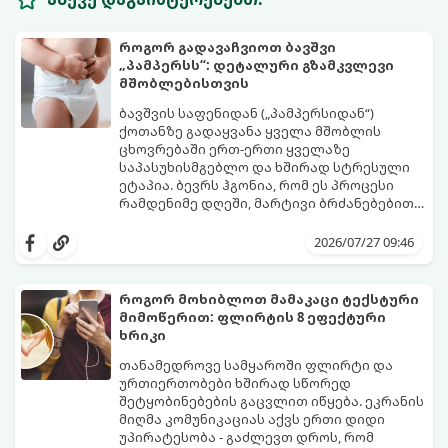
როგორ გადავაჩვიოთ ბავშვი
„პამპერსს“: დეტალური გზამკვლევი
მშობლებისთვის
ბავშვის საფენიდან („პამპერსიდან“)
ქოთანზე გადაყვანა ყველა მშობლის
ცხოვრებაში ერთ-ერთი ყველაზე
საპასუხისმგებლო და ხშირად სტრესული
ეტაპია. ბევრს ჰგონია, რომ ეს პროცესი
რამდენიმე დღეში, მარტივი ბრძანებებით
წყდება, თუმცა სინამდვილეში ეს არის
გთავაზობთ დეტალურ გზამკვლევს, თუ
ფიზიოლოგიური და ფსიქოლოგიური
როგორ გახადოთ ეს პროცესი
2026/07/27 09:46
მომწიფების პროცესი, რომელიც
უმტკივნეულო როგორც ბავშვისთვის,
ინდივიდუალურ მიდგომასა და
ისე თქვენთვის.
მოთმინებას მოითხოვს.
როგორ მოხიბლოთ მამაკაცი ტექსტური
მიმოწერით: ფლირტის 8 ეფექტური
ხრიკი
თანამედროვე სამყაროში ფლირტი და
ურთიერთობები ხშირად სწორედ
შეტყობინებების გაცვლით იწყება. ეკრანის
მიღმა კომუნიკაციას აქვს ერთი დიდი
უპირატესობა - გაძლევთ დროს, რომ