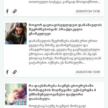
თითოეული სიტყვა კარგად მოიფიქროთ
და საიდუმლოებით მოცული, მიმზიდველი
თუ გსურთ, რომ მან ტელეფონს თვალი ვერ
იმიჯი შექმნათ.
მოაცილოს და მოუთმენლად ელოდოს
2026/07/24 13:58
თქვენს ყოველ შეტყობინებას, გამოიყენეთ
ფსიქოლოგიაზე დაფუძნებული ეს 10 ოქროს
წესი:
როგორ გავთავისუფლდეთ დანაშაულის
შეგრძნებისგან: პრაქტიკული
გზამკვლევი
დანაშაულის შეგრძნება (Guilt) ერთ-ერთი
ყველაზე მძიმე, დამანგრეველი და
ამავდროულად, ყველაზე გავრცელებული
ემოციაა ადამიანის ფსიქიკაში. ის ჰგავს
უხილავ ბარგს, რომელსაც ყოველდღე თან
ვატარებთ. იქნება ეს წარსულში
დაშვებული შეცდომა, ვინმესთვის გულის
ფსიქოთერაპიაში მიიჩნევა, რომ
ტკენა, ოჯახის წევრებისთვის
დანაშაულის გრძნობას აქვს თავისი
2026/07/06 13:09
არასაკმარისი დროის დათმობა თუ
დადებითი, ევოლუციური ფუნქციაც ის
საკუთარი თავის მიმართ წაყენებული
გვკარნახობს, როდის დავარღვიეთ
გადაჭარბებული მოთხოვნები
საკუთარი თუ საზოგადოებრივი მორალური
რა დაეხმარება ბავშვს ცხოვრებაში
-დანაშაულის განცდა შიგნიდან ფიტავს
კოდექსი. თუმცა, როდესაც ეს ემოცია
წარმატების მიღწევაში: ექსპერტმა 4
ადამიანს და ართმევს მას აწმყოთი
ქრონიკულ ფორმას იღებს, ის ნევროზულ,
გთავაზობთ პრაქტიკულ, ფსიქოლოგიურ
უმნიშვნელოვანესი ფაქტორი
ტკბობის უნარს.
ტოქსიკურ სინდრომად იქცევა.
გზამკვლევს, თუ როგორ დაამუშაოთ
დაასახელა
წარსულის შეცდომები და
გათავისუფლდეთ ამ მძიმე ტვირთისგან:
როდესაც საქმე ბავშვის მომავალ