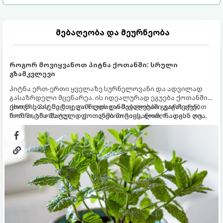
მებაღეობა და მეურნეობა
როგორ მოვიყვანოთ პიტნა ქოთანში: სრული
გზამკვლევი
პიტნა ერთ-ერთი ყველაზე სურნელოვანი და ადვილად
გასაზრდელი მცენარეა. ის იდეალურად ეგუება ქოთანში
ცხოვრებას, მეტიც, გამოცდილი მებაღეები გვირჩევენ,
ქოთნის პიტნა მთელი წლის განმავლობაში გაგახარებთ
რომ პიტნა მხოლოდ ქოთანში მოვიყვანოთ, რადგან ღია
ნორჩი, არომატული ფოთლებით ჩაის, ლიმონათისა თუ
გრუნტში (ბაღში) დარგვისას ის ფესვებით ძალიან
კერძებისთვის.
სწრაფად ვრცელდება და სხვა მცენარეებს ავიწროებს.