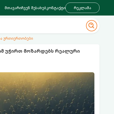
მთავარი
ჩვენ შესახებ
კონტაქტი
რეკლამა
ა ურთიერთობები
ომ უჭირთ მოზარდებს რეალური