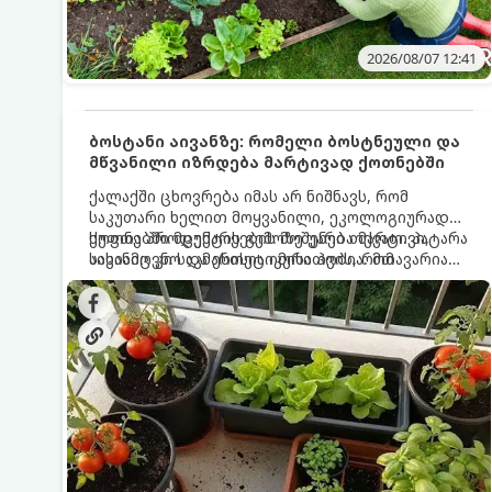
2026/08/07 12:41
ბოსტანი აივანზე: რომელი ბოსტნეული და
მწვანილი იზრდება მარტივად ქოთნებში
ქალაქში ცხოვრება იმას არ ნიშნავს, რომ
საკუთარი ხელით მოყვანილი, ეკოლოგიურად
სუფთა პროდუქტის გემოზე უარი თქვათ. პატარა
ქოთნებში მცენარეების მოშენება მარტივი,
აივანიც კი საკმარისია იმისათვის, რომ
სასიამოვნო და ესთეტიკური ჰობია. მთავარია
მოიწყოთ მინი-ბოსტანი, საიდანაც
იცოდეთ, რომელი კულტურები ეგუებიან
ყოველდღიურად ახალ, არომატულ მწვანილსა
ქოთნის პირობებს ყველაზე კარგად და როგორ
და ბოსტნეულს მოკრეფთ.
მოუაროთ მათ სწორად.