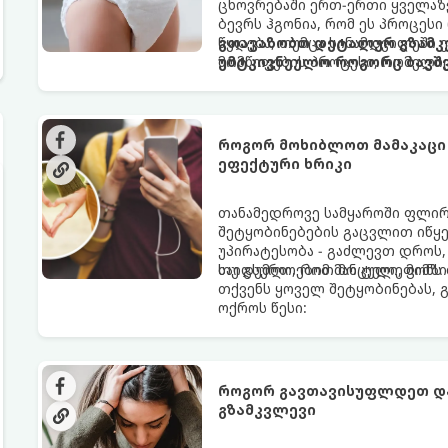
ცხოვრებაში ერთ-ერთი ყველაზე
ბევრს ჰგონია, რომ ეს პროცესი
წყდება, თუმცა სინამდვილეში
გთავაზობთ დეტალურ გზამკვ
მომწიფების პროცესი, რომელი
უმტკივნეულო როგორც ბავშვი
მოითხოვს.
როგორ მოხიბლოთ მამაკაცი
ეფექტური ხრიკი
თანამედროვე სამყაროში ფლი
შეტყობინებების გაცვლით იწყებ
უპირატესობა - გაძლევთ დროს
საიდუმლოებით მოცული, მიმზი
თუ გსურთ, რომ მან ტელეფონ
თქვენს ყოველ შეტყობინებას, 
ოქროს წესი:
როგორ გავთავისუფლდეთ და
გზამკვლევი