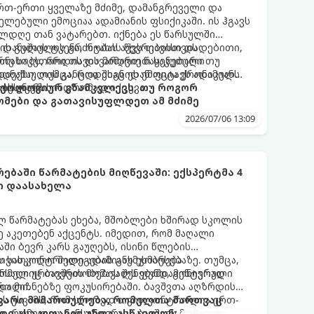
 ერთ-ერთი ყველაზე მძიმე, დამანგრეველი და
ლებული ემოციაა ადამიანის ფსიქიკაში. ის ჰგავს
ლდღე თან ვატარებთ. იქნება ეს წარსულში
ის გულის ტკენა, ოჯახის წევრებისთვის
 დანაშაულის გრძნობას აქვს თავისი დადებითი,
თუ საკუთარი თავის მიმართ წაყენებული
რნახობს, როდის დავარღვიეთ საკუთარი თუ
ანაშაულის განცდა შიგნიდან ფიტავს ადამიანს
დექსი. თუმცა, როდესაც ეს ემოცია ქრონიკულ
ის უნარს.
ტოქსიკურ სინდრომად იქცევა.
იქოლოგიურ გზამკვლევს, თუ როგორ
მები და გათავისუფლდეთ ამ მძიმე
2026/07/06 13:09
ებაში წარმატების მიღწევაში: ექსპერტმა 4
ი დაასახელა
ლ წარმატებას ეხება, მშობლები ხშირად სკოლის
ე აკეთებენ აქცენტს. იმედით, რომ მაღალი
ში ბევრ კარს გაუღებს, ისინი წლების
ს სასკოლო შედეგების გაუმჯობესებაზე. თუმცა,
 თვითკონტროლი ადამიანს ეხმარება
რომელიც ბავშვის მომავალს ფუნდამენტურად
ნსაღი ურთიერთობების შენებაში, გონივრული
ტროლი.
და მიზნებზე ფოკუსირებაში. ბავშვთა აღზრდის
ზს უსვამს, რომ სწორედ თვითკონტროლია ერთ-
თავარი მიმართულება, რომელთა მართვაც
, რომელიც განსაზღვრავს ბავშვის მომავალ
ლი ასაკიდანვე უნდა ასწავლონ: