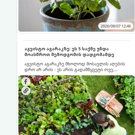
2026/08/07 12:46
აგვისტო აგარაკზე: ეს 5 საქმე უნდა
მოასწროთ შემოდგომის დადგომამდე
აგვისტო აგარაკზე მხოლოდ მოსავლის აღების
დრო არ არის - ეს არის გადამწყვეტი თვე,
როდესაც საფუძველი ეყრება მომავალი წლის
მოსავალს და ბაღი მზადდება შემოდგომა-
ზამთრის სეზონისთვის. იმისათვის, რომ
ნიადაგმა ენერგია აღიდგინოს, ხოლო
მცენარეებმა ზამთარს გაუძლონ, აგვისტოს
ბოლომდე 5 მნიშვნელოვანი საქმის გაკეთება
უნდა მოასწროთ: