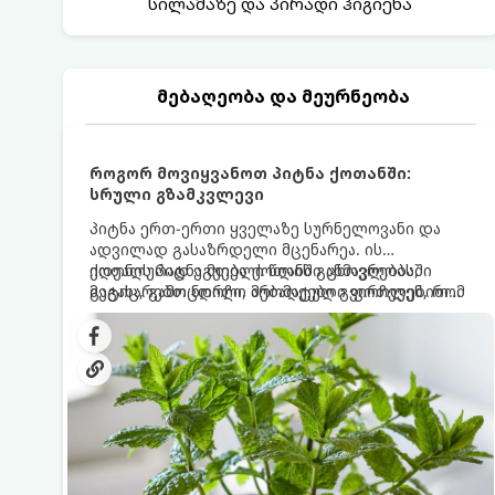
სილამაზე და პირადი ჰიგიენა
მებაღეობა და მეურნეობა
როგორ მოვიყვანოთ პიტნა ქოთანში:
სრული გზამკვლევი
პიტნა ერთ-ერთი ყველაზე სურნელოვანი და
ადვილად გასაზრდელი მცენარეა. ის
იდეალურად ეგუება ქოთანში ცხოვრებას,
ქოთნის პიტნა მთელი წლის განმავლობაში
მეტიც, გამოცდილი მებაღეები გვირჩევენ, რომ
გაგახარებთ ნორჩი, არომატული ფოთლებით
პიტნა მხოლოდ ქოთანში მოვიყვანოთ, რადგან
ჩაის, ლიმონათისა თუ კერძებისთვის.
ღია გრუნტში (ბაღში) დარგვისას ის ფესვებით
ძალიან სწრაფად ვრცელდება და სხვა
მცენარეებს ავიწროებს.