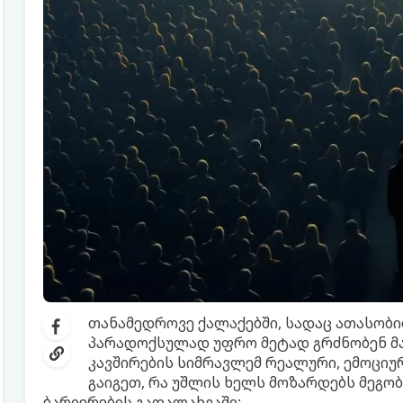
თანამედროვე ქალაქებში, სადაც ათასობი
პარადოქსულად უფრო მეტად გრძნობენ მ
კავშირების სიმრავლემ რეალური, ემოციუ
გაიგეთ, რა უშლის ხელს მოზარდებს მეგო
ბარიერების გადალახვაში: