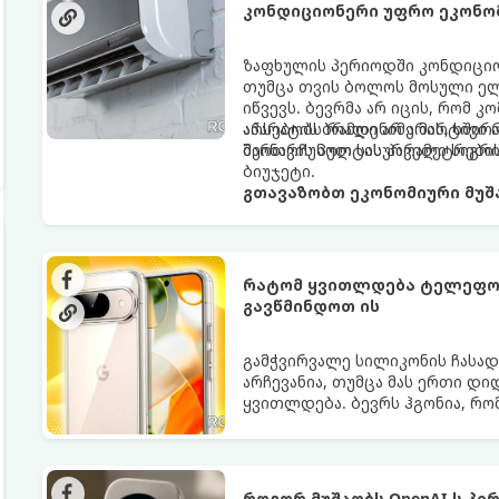
კონდიციონერი უფრო ეკონო
ზაფხულის პერიოდში კონდიციონ
თუმცა თვის ბოლოს მოსული ელ
იწვევს. ბევრმა არ იცის, რომ
აპარატის ბრალი არ არის, ხშირ
არსებობს რამდენიმე მარტივი 
მართვის პულტის პარამეტრები
შეინარჩუნოთ სასურველი სიგ
ბიუჯეტი.
გთავაზობთ ეკონომიური მუშა
რატომ ყვითლდება ტელეფონ
გავწმინდოთ ის
გამჭვირვალე სილიკონის ჩასა
არჩევანია, თუმცა მას ერთი დი
ყვითლდება. ბევრს ჰგონია, რო
თუმცა არსებობს მეთოდები, რო
როგორ მუშაობს OpenAI-ს პ