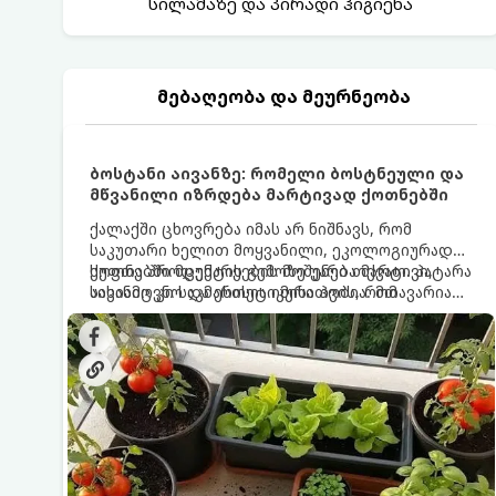
სილამაზე და პირადი ჰიგიენა
მებაღეობა და მეურნეობა
ბოსტანი აივანზე: რომელი ბოსტნეული და
მწვანილი იზრდება მარტივად ქოთნებში
ქალაქში ცხოვრება იმას არ ნიშნავს, რომ
საკუთარი ხელით მოყვანილი, ეკოლოგიურად
სუფთა პროდუქტის გემოზე უარი თქვათ. პატარა
ქოთნებში მცენარეების მოშენება მარტივი,
აივანიც კი საკმარისია იმისათვის, რომ
სასიამოვნო და ესთეტიკური ჰობია. მთავარია
მოიწყოთ მინი-ბოსტანი, საიდანაც
იცოდეთ, რომელი კულტურები ეგუებიან
ყოველდღიურად ახალ, არომატულ მწვანილსა
ქოთნის პირობებს ყველაზე კარგად და როგორ
და ბოსტნეულს მოკრეფთ.
მოუაროთ მათ სწორად.