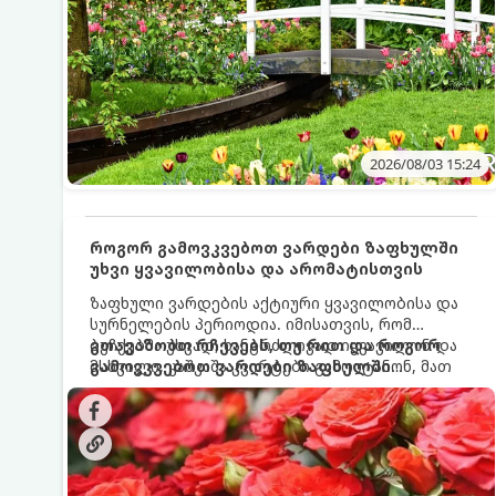
2026/08/03 15:24
როგორ გამოვკვებოთ ვარდები ზაფხულში
უხვი ყვავილობისა და არომატისთვის
ზაფხული ვარდების აქტიური ყვავილობისა და
სურნელების პერიოდია. იმისათვის, რომ
ბუჩქებმა უხვად, ხანგრძლივად იყვავილონ და
გთავაზობთ რჩევებს, თუ რით და როგორ
მსხვილი, კაშკაშა კვირტები გამოიტანონ, მათ
გამოვკვებოთ ვარდები ზაფხულში
რეგულარული და სწორი გამოკვება
საუკეთესო შედეგის მისაღწევად:
სჭირდებათ. ზაფხულის პერიოდში მცენარის
მოთხოვნილებები იცვლება, ამიტომ
მნიშვნელოვანია ვიცოდეთ, რომელი სასუქები
გამოიყენება ამ დროს.