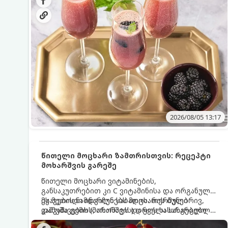
მაგრილებელ კოქტეილს.
2026/08/05 13:17
წითელი მოცხარი ზამთრისთვის: რეცეპტი
მოხარშვის გარეშე
წითელი მოცხარი ვიტამინების,
განსაკუთრებით კი C ვიტამინისა და ორგანული
მჟავების ნამდვილი საბადოა. თერმული
ეს მეთოდი ინარჩუნებს მოცხარის ბუნებრივ,
დამუშავების (მოხარშვის) დროს სასარგებლო
კაშკაშა გემოს, არომატს და ყველა სასარგებლო
ნივთიერებების დიდი ნაწილი იშლება. ამიტომ,
თვისებას.