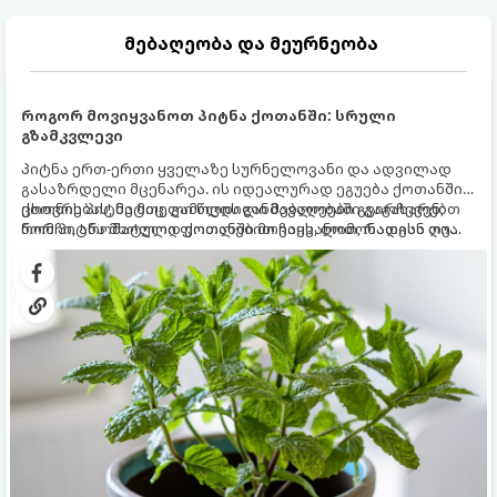
მებაღეობა და მეურნეობა
როგორ მოვიყვანოთ პიტნა ქოთანში: სრული
გზამკვლევი
პიტნა ერთ-ერთი ყველაზე სურნელოვანი და ადვილად
გასაზრდელი მცენარეა. ის იდეალურად ეგუება ქოთანში
ცხოვრებას, მეტიც, გამოცდილი მებაღეები გვირჩევენ,
ქოთნის პიტნა მთელი წლის განმავლობაში გაგახარებთ
რომ პიტნა მხოლოდ ქოთანში მოვიყვანოთ, რადგან ღია
ნორჩი, არომატული ფოთლებით ჩაის, ლიმონათისა თუ
გრუნტში (ბაღში) დარგვისას ის ფესვებით ძალიან
კერძებისთვის.
სწრაფად ვრცელდება და სხვა მცენარეებს ავიწროებს.