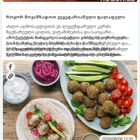
როგორ მოვამზადოთ ვეგეტარიანული ფალაფელი
ახლო აღმოსავლეთის ეს ლეგენდარული კერძი
მცენარეული ცილის, ვიტამინებისა და საოცარი
არომატების ნამდვილი საბადოა. გარედან ოქროსფერი
ამ რეცეპტის მთავარი საიდუმლო იმაში მდგომარეობს,
და ხრაშუნა, ხოლო შიგნიდან ნაზი და მწვანე
რომ გამოიყენება გამომშრალი და ჩამბალი მუხუდო და
ფალაფელის ბურთულები იდეალურია პიტაში (არაბულ
არა დაკონსერვებული, რათა ბურთულებმა შეწვისას
მომზადების დრო: 20 წუთი (დამატებით მუხუდოს
პურში) ჩასადებად, სალათებთან ერთად ან ტახინის
ფორმა იდეალურად შეინარჩუნოს და არ დაიშალოს.
ჩალბობის დრო: 12-24 საათი) შეწვის დრო: 10–15 წუთი
(სესამის) სოუსთან მირთმევისთვის.
ულუფა: 20–24 ცალი ბურთულა (4–6 პორცია)
2026/08/06 12:35