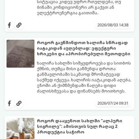
სიტუაცია კიდევ უფრო რთულდება, თუ
ბინაში კონდიციონერი არ გაქვთ ან
ელექტროენერგია გაითიშა.
საბედნიეროდ, არსებობს ფიზიკის მარტივი
კანონები და გამოცდილი ყოფითი ხრიკები,
2026/08/03 14:38
რომლებიც დაგეხმარებათ, საგრძნობლად
დაწიოთ ტემპერატურა სახლში და შექმნათ
სასიამოვნო სიგრილე სპეციალური
როგორ გავწმინდოთ ხალიჩა სწრაფად
ტექნიკის გარეშეც.
იატაკიდან აუღებლად: ეფექტური
გთავაზობთ 10 საუკეთესო და
ხრიკები და აპრობირებული მეთოდები
ხელმისაწვდომ მეთოდს:
ხალიჩა სახლში სიმყუდროვესა და სითბოს
ქმნის, თუმცა მისი გაწმენდა დროთა
განმავლობაში საკმაოდ შრომატევად
საქმედ იქცევა. ხალიჩის იატაკიდან აღება,
ეზოში ან ქიმწმენდაში წაღება დიდი
ძალისხმევასა და ფინანსებს მოითხოვს.
სინამდვილეში, არსებობს რამდენიმე
ეფექტური, ბიუჯეტური და აპრობირებული
2026/07/24 09:31
მეთოდი, რომელთა დახმარებითაც
შეძლებთ ხალიჩის ადგილზევე გაწმენდას,
ლაქების ამოყვანასა და პირვანდელი
როგორ დააყენოთ სახლში "ალპური
სიახლის დაბრუნებას.
სიგრილე": ამისთვის სულ რაღაც 2
პროდუქტია საჭირო