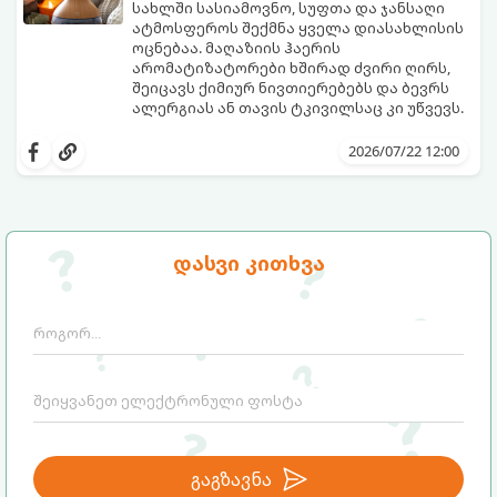
სახლში სასიამოვნო, სუფთა და ჯანსაღი
ატმოსფეროს შექმნა ყველა დიასახლისის
ოცნებაა. მაღაზიის ჰაერის
არომატიზატორები ხშირად ძვირი ღირს,
შეიცავს ქიმიურ ნივთიერებებს და ბევრს
ალერგიას ან თავის ტკივილსაც კი უწვევს.
სინამდვილეში, ნამდვილი „ალპური
სიგრილისა“ და სიახლის ეფექტის მიღწევა
2026/07/22 12:00
სრულიად ბუნებრივი, უსაფრთხო და
ბიუჯეტური გზით არის შესაძლებელი.
ამისათვის სულ რაღაც 2 უბრალო
ინგრედიენტი დაგჭირდებათ, რომლებიც
სავარაუდოდ უკვე გაქვთ სამზარეულოში!
დასვი კითხვა
გაგზავნა