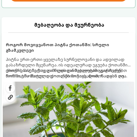
მებაღეობა და მეურნეობა
როგორ მოვიყვანოთ პიტნა ქოთანში: სრული
გზამკვლევი
პიტნა ერთ-ერთი ყველაზე სურნელოვანი და ადვილად
გასაზრდელი მცენარეა. ის იდეალურად ეგუება ქოთანში
ცხოვრებას, მეტიც, გამოცდილი მებაღეები გვირჩევენ,
ქოთნის პიტნა მთელი წლის განმავლობაში გაგახარებთ
რომ პიტნა მხოლოდ ქოთანში მოვიყვანოთ, რადგან ღია
ნორჩი, არომატული ფოთლებით ჩაის, ლიმონათისა თუ
გრუნტში (ბაღში) დარგვისას ის ფესვებით ძალიან
კერძებისთვის.
სწრაფად ვრცელდება და სხვა მცენარეებს ავიწროებს.