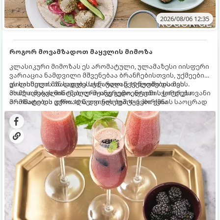
2026/08/06 12:35
როგორ მოვამზადოთ მაყვლის მიმოზა
კლასიკური მიმოზას ეს არომატული, ულამაზესი იისფერი
ვარიაცია ნამდვილი მშვენებაა ბრანჩებისთვის, უქმეების
დილისთვის ან სადღესასწაულო წვეულებებისთვის.
ეს სასმელი მზადდება სულ რაღაც 10 წუთში და მის
ახალი მაყვლის ტკბილ-მჟავე გემო, ლაიმის ციტრუსოვანი
მომზადებას მინიმალური ინგრედიენტები სჭირდება.
არომატი და ცქრიალა ღვინის ბუშტუკები ქმნის საოცრად
მომზადების დრო: 10 წუთი ულუფა: 4–6 პორცია
დახვეწილ და მაგრილებელ კოქტეილს.