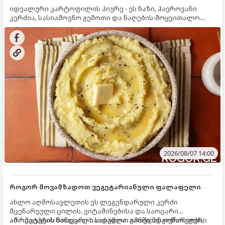
იდეალური კარტოფილის პიურე - ეს ნაზი, ჰაეროვანი
კერძია, სასიამოვნო გემოთი და ნაღების-მოყვითალო
ფერით. მისი მომზადება ძალიან მარტივია, მაგრამ
არსებობს რამდენიმე საიდუმლო, რომლებიც უნდა
იცოდეთ, რომ პიურე იდეალურად გემრიელი გამოვიდეს.
2026/08/07 14:00
როგორ მოვამზადოთ ვეგეტარიანული ფალაფელი
ახლო აღმოსავლეთის ეს ლეგენდარული კერძი
მცენარეული ცილის, ვიტამინებისა და საოცარი
არომატების ნამდვილი საბადოა. გარედან ოქროსფერი
ამ რეცეპტის მთავარი საიდუმლო იმაში მდგომარეობს,