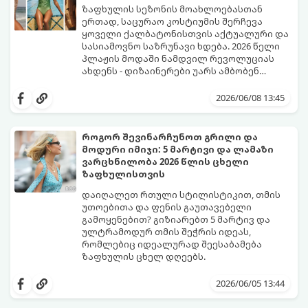
მოდაში:
ზაფხულის სეზონის მოახლოებასთან
ერთად, საცურაო კოსტიუმის შერჩევა
ყოველი ქალბატონისთვის აქტუალური და
სასიამოვნო საზრუნავი ხდება. 2026 წელი
პლაჟის მოდაში ნამდვილ რევოლუციას
ახდენს - დიზაინერები უარს ამბობენ
მოსაწყენ, სტანდარტულ ფორმებზე და
წლევანდელი ტენდენციები საშუალებას
აქცენტს აკეთებენ კომფორტის,
გაძლევთ იყოთ მაქსიმალურად თამამი,
2026/06/08 13:45
ფუტურიზმისა და რეტრო სტილის
გამოხატოთ თქვენი ინდივიდუალურობა და
იდეალურ სინთეზზე.
ამავდროულად თავი სრულიად
კომფორტულად იგრძნოთ. გაიგეთ,
როგორ შევინარჩუნოთ გრილი და
რომელი საცურაო კოსტიუმები იქნება 2026
მოდური იმიჯი: 5 მარტივი და ლამაზი
წლის ზაფხულის მთავარი ჰიტი:
ვარცხნილობა 2026 წლის ცხელი
ზაფხულისთვის
დაიღალეთ რთული სტილისტიკით, თმის
უთოებითა და ფენის გაუთავებელი
გამოყენებით? გიზიარებთ 5 მარტივ და
ულტრამოდურ თმის შეჭრის იდეას,
რომლებიც იდეალურად შეესაბამება
ზაფხულის ცხელ დღეებს.
როდესაც თერმომეტრის ხაზი 30 გრადუსს
სცდება, ხოლო ჰაერის ტენიანობა პიკს
2026/06/05 13:44
აღწევს, თმის რთული ვარცხნილობები
ნამდვილ წამებად იქცევა. ზაფხული არ