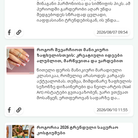
შინაგანი ჰარმონიისა და სიმწიფის პიკს. ამ
პერიოდში გარდერობი აღარ უნდა
შედგებოდეს სწრაფად ცვლადი,
იაფფასიანი ტრენდებისგან, ის უნდა
უსვამდეს ხაზს ელეგანტურობას, სტატუსსა
ცნობილმა ჰოლივუდელმა სტილისტმა,
და ინდივიდუალურობას.
რომელიც მილიონერებსა და
2026/08/07 09:54
ვარსკვლავებს ამშვენებს, დაასახელა ის
საბაზისო ნივთები და წესები, რომლებიც 40
წელს გადაცილებული თითოეული
როგორ შევარჩიოთ მანიკიური
ქალბატონის გარდერობში უნდა იყოს:
ზაფხულისთვის: კრეატიული იდეები
ალუბლით, მარწყვითა და ვარდებით
წითელი ფერის მანიკიური მარადიული
კლასიკაა, რომელიც არასოდეს კარგავს
აქტუალობას. თუმცა, მიმდინარე ზაფხულის
სეზონზე დიზაინერები და ნეილ-არტის (Nail
Art) ოსტატები გვთავაზობენ, უარი ვთქვათ
მოსაწყენ, ერთფეროვან საფარზე და
ფრჩხილებს ნამდვილი საზაფხულო,
წითელი ფერის სხვადასხვა ტონალობა -
წვნიანი და რომანტიკული განწყობა
კლასიკური ალისფერიდან დაწყებული,
2026/06/10 11:55
მივცეთ.
მუქი შინდისფერით დასრულებული
იდეალური ბაზაა ნათელი და თამამი
ექსპერიმენტებისთვის. გაიგეთ, რომელი
როგორია 2026 ტრენდული საცურაო
სამი მთავარი პრინტი იქნება ივნისის
კოსტიუმები
ყველაზე ცხელი ტრენდი ფრჩხილების