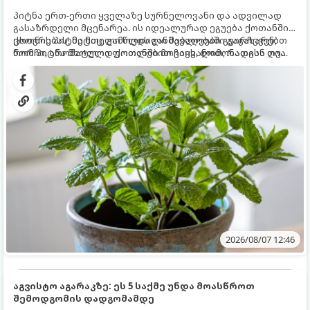
პიტნა ერთ-ერთი ყველაზე სურნელოვანი და ადვილად
გასაზრდელი მცენარეა. ის იდეალურად ეგუება ქოთანში
ცხოვრებას, მეტიც, გამოცდილი მებაღეები გვირჩევენ,
ქოთნის პიტნა მთელი წლის განმავლობაში გაგახარებთ
რომ პიტნა მხოლოდ ქოთანში მოვიყვანოთ, რადგან ღია
ნორჩი, არომატული ფოთლებით ჩაის, ლიმონათისა თუ
გრუნტში (ბაღში) დარგვისას ის ფესვებით ძალიან
კერძებისთვის.
სწრაფად ვრცელდება და სხვა მცენარეებს ავიწროებს.
2026/08/07 12:46
აგვისტო აგარაკზე: ეს 5 საქმე უნდა მოასწროთ
შემოდგომის დადგომამდე