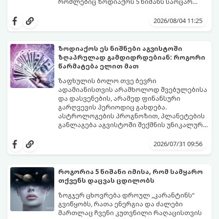
რომლებიც ზოდიაქოს 5 ნიშანს საოცარ
იღბალს, ჰარმონიასა და წარმატებას
მათთვის აგვისტო გარდამტეხი და წლის
მოუტანს.
ყველაზე ბედნიერი თვე აღმოჩნდება.
2026/08/04 11:25
გაიგეთ, მოხვდით თუ არა ამ იღბლიანთა
შორის:
ზოდიაქოს ეს ნიშნები აგვისტოში
ზღაპრულად გამდიდრდებიან: როგორი
წარმატება ელით მათ
ზაფხულის ბოლო თვე ბევრი
ადამიანისთვის არამხოლოდ შვებულებისა
და დასვენების, არამედ ფინანსური
გარღვევის პერიოდიც გახდება.
ასტროლოგების პროგნოზით, პლანეტების
განლაგება აგვისტოში შექმნის უნიკალურ
ენერგეტიკულ ნაკადებს, რომლებიც
გაიგეთ, მოხვდით თუ არა იმ იღბლიანთა
ზოდიაქოს 4 ნიშანს ფინანსური წარმატების
შორის, ვისაც აგვისტოში ფინანსური
2026/07/31 09:56
მიღწევასა და შემოსავლების
იღბალი გაუღიმებს:
საგრძნობლად გაზრდაში დაეხმარება.
როგორია 5 ნიშანი იმისა, რომ სამყარო
თქვენს დაცვას ცდილობს
ზოგჯერ ცხოვრება დროულ „კარანტინს“
გვიწყობს, რათა ენერგია და ძალები
მართლაც ჩვენი კუთვნილი რაღაცისთვის