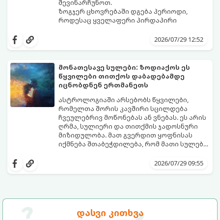
შევინარჩუნოთ.
ზოგჯერ ცხოვრებაში დგება პერიოდი,
როდესაც ყველაფერი პირდაპირი
მნიშვნელობით ხელიდან გვეცლება:
იშლება მნიშვნელოვანი გარიგებები,
2026/07/29 12:52
უქმდება დიდხანს ნანატრი მოგზაურობები,
ხოლო ადამიანები, რომლებსაც
ახლობლებად ვთვლიდით, უეცრად მიდიან.
აი, 5 აშკარა ნიშანი იმისა, რომ
მონათესავე სულები: ზოდიაქოს ეს
ასეთ მომენტებში ადვილია
მომხდარი მარცხი სასჯელი კი არა,
წყვილები თითქოს დაბადებამდე
სასოწარკვეთილებაში ჩავარდნა. თუმცა
თქვენი დაცვისკენ მიმართული
იცნობდნენ ერთმანეთს
ეზოთერიკასა და ფსიქოლოგიაში ეს
სამყაროს მცდელობაა:
ფენომენი ხშირად სხვანაირად
ასტროლოგიაში არსებობს წყვილები,
განიხილება: როგორც სამყაროს (ან ჩვენი
რომელთა შორის კავშირი სცილდება
არაცნობიერის) ფარული დამცავი
ჩვეულებრივ მოწონებას ან ვნებას. ეს არის
მექანიზმების მუშაობა, რომელთაც
ღრმა, სულიერი და თითქმის ჯადოსნური
რეალური, მაგრამ ჯერ კიდევ უხილავი
მიზიდულობა. მათ გვერდით ყოფნისას
საფრთხისგან შორს მივყავართ.
იქმნება შთაბეჭდილება, რომ მათი სულები
ერთმანეთს ჯერ კიდევ ამ ქვეყნად
გთავაზობთ ზოდიაქოს ნიშნების იმ
მოვლენამდე შეხვდნენ.
იდეალურ წყვილებს, რომლებიც
2026/07/29 09:55
ერთმანეთისთვის ნამდვილ
მონათესავე სულებს წარმოადგენენ:
დასვი კითხვა