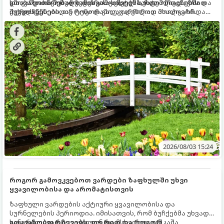
და განვითარებული ფესვთა სისტემა, რათა ნიადაგის
ხმობა დაიწყონ ან ზამთრის ყინვებს სუსტი ორგანიზმით
გთავაზობთ მებაღეების გამოცდილ საიდუმლოებებსა და
ქვედა ფენებიდან ტენი დამოუკიდებლად მოიპოვონ.
შეხვდნენ.
ოქროს წესებს, თუ როგორ გადავარჩინოთ ახალგაზრდა
ხეები ზაფხულის სიცხეში:
2026/08/03 15:24
როგორ გამოვკვებოთ ვარდები ზაფხულში უხვი
ყვავილობისა და არომატისთვის
ზაფხული ვარდების აქტიური ყვავილობისა და
სურნელების პერიოდია. იმისათვის, რომ ბუჩქებმა უხვად,
ხანგრძლივად იყვავილონ და მსხვილი, კაშკაშა
გთავაზობთ რჩევებს, თუ რით და როგორ