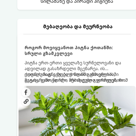
სილამაზე და პირადი ჰიგიენა
მებაღეობა და მეურნეობა
როგორ მოვიყვანოთ პიტნა ქოთანში:
სრული გზამკვლევი
პიტნა ერთ-ერთი ყველაზე სურნელოვანი და
ადვილად გასაზრდელი მცენარეა. ის
იდეალურად ეგუება ქოთანში ცხოვრებას,
ქოთნის პიტნა მთელი წლის განმავლობაში
მეტიც, გამოცდილი მებაღეები გვირჩევენ, რომ
გაგახარებთ ნორჩი, არომატული ფოთლებით
პიტნა მხოლოდ ქოთანში მოვიყვანოთ, რადგან
ჩაის, ლიმონათისა თუ კერძებისთვის.
ღია გრუნტში (ბაღში) დარგვისას ის ფესვებით
ძალიან სწრაფად ვრცელდება და სხვა
მცენარეებს ავიწროებს.