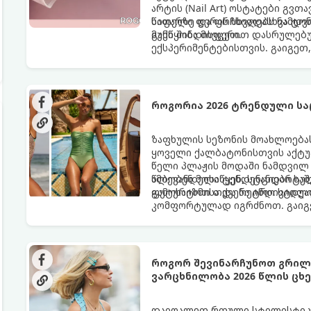
არტის (Nail Art) ოსტატები გვთ
საფარზე და ფრჩხილებს ნამდვ
წითელი ფერის სხვადასხვა ტო
განწყობა მივცეთ.
მუქი შინდისფერით დასრულებუ
ექსპერიმენტებისთვის. გაიგეთ,
ყველაზე ცხელი ტრენდი ფრჩხი
როგორია 2026 ტრენდული სა
ზაფხულის სეზონის მოახლოებას
ყოველი ქალბატონისთვის აქტუა
წელი პლაჟის მოდაში ნამდვილ 
ამბობენ მოსაწყენ, სტანდარტუ
წლევანდელი ტენდენციები საშ
ფუტურიზმისა და რეტრო სტილი
გამოხატოთ თქვენი ინდივიდუ
კომფორტულად იგრძნოთ. გაიგეთ
წლის ზაფხულის მთავარი ჰიტი:
როგორ შევინარჩუნოთ გრილი
ვარცხნილობა 2026 წლის ც
დაიღალეთ რთული სტილისტიკი