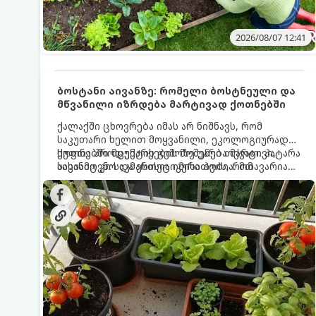
2026/08/07 12:41
ბოსტანი აივანზე: რომელი ბოსტნეული და
მწვანილი იზრდება მარტივად ქოთნებში
ქალაქში ცხოვრება იმას არ ნიშნავს, რომ
საკუთარი ხელით მოყვანილი, ეკოლოგიურად
სუფთა პროდუქტის გემოზე უარი თქვათ. პატარა
ქოთნებში მცენარეების მოშენება მარტივი,
აივანიც კი საკმარისია იმისათვის, რომ
სასიამოვნო და ესთეტიკური ჰობია. მთავარია
მოიწყოთ მინი-ბოსტანი, საიდანაც
იცოდეთ, რომელი კულტურები ეგუებიან
ყოველდღიურად ახალ, არომატულ მწვანილსა
ქოთნის პირობებს ყველაზე კარგად და როგორ
და ბოსტნეულს მოკრეფთ.
მოუაროთ მათ სწორად.