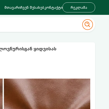
მთავარი
ჩვენ შესახებ
კონტაქტი
რეკლამა
ლოვნურისგან ყიდვისას