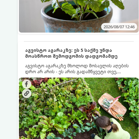
2026/08/07 12:46
აგვისტო აგარაკზე: ეს 5 საქმე უნდა
მოასწროთ შემოდგომის დადგომამდე
აგვისტო აგარაკზე მხოლოდ მოსავლის აღების
დრო არ არის - ეს არის გადამწყვეტი თვე,
როდესაც საფუძველი ეყრება მომავალი წლის
მოსავალს და ბაღი მზადდება შემოდგომა-
ზამთრის სეზონისთვის. იმისათვის, რომ
ნიადაგმა ენერგია აღიდგინოს, ხოლო
მცენარეებმა ზამთარს გაუძლონ, აგვისტოს
ბოლომდე 5 მნიშვნელოვანი საქმის გაკეთება
უნდა მოასწროთ: