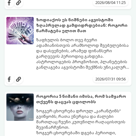
მოუტანს.
ყველაზე ბედნიერი თვე აღმოჩნდება.
2026/08/04 11:25
გაიგეთ, მოხვდით თუ არა ამ იღბლიანთა
შორის:
ზოდიაქოს ეს ნიშნები აგვისტოში
ზღაპრულად გამდიდრდებიან: როგორი
წარმატება ელით მათ
ზაფხულის ბოლო თვე ბევრი
ადამიანისთვის არამხოლოდ შვებულებისა
და დასვენების, არამედ ფინანსური
გარღვევის პერიოდიც გახდება.
ასტროლოგების პროგნოზით, პლანეტების
განლაგება აგვისტოში შექმნის უნიკალურ
ენერგეტიკულ ნაკადებს, რომლებიც
გაიგეთ, მოხვდით თუ არა იმ იღბლიანთა
ზოდიაქოს 4 ნიშანს ფინანსური წარმატების
შორის, ვისაც აგვისტოში ფინანსური
2026/07/31 09:56
მიღწევასა და შემოსავლების
იღბალი გაუღიმებს:
საგრძნობლად გაზრდაში დაეხმარება.
როგორია 5 ნიშანი იმისა, რომ სამყარო
თქვენს დაცვას ცდილობს
ზოგჯერ ცხოვრება დროულ „კარანტინს“
გვიწყობს, რათა ენერგია და ძალები
მართლაც ჩვენი კუთვნილი რაღაცისთვის
შევინარჩუნოთ.
ზოგჯერ ცხოვრებაში დგება პერიოდი,