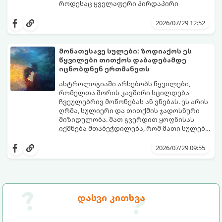
როდესაც ყველაფერი პირდაპირი
მნიშვნელობით ხელიდან გვეცლება:
იშლება მნიშვნელოვანი გარიგებები,
2026/07/29 12:52
უქმდება დიდხანს ნანატრი მოგზაურობები,
ხოლო ადამიანები, რომლებსაც
ახლობლებად ვთვლიდით, უეცრად მიდიან.
აი, 5 აშკარა ნიშანი იმისა, რომ
მონათესავე სულები: ზოდიაქოს ეს
ასეთ მომენტებში ადვილია
მომხდარი მარცხი სასჯელი კი არა,
წყვილები თითქოს დაბადებამდე
სასოწარკვეთილებაში ჩავარდნა. თუმცა
თქვენი დაცვისკენ მიმართული
იცნობდნენ ერთმანეთს
ეზოთერიკასა და ფსიქოლოგიაში ეს
სამყაროს მცდელობაა:
ფენომენი ხშირად სხვანაირად
ასტროლოგიაში არსებობს წყვილები,
განიხილება: როგორც სამყაროს (ან ჩვენი
რომელთა შორის კავშირი სცილდება
არაცნობიერის) ფარული დამცავი
ჩვეულებრივ მოწონებას ან ვნებას. ეს არის
მექანიზმების მუშაობა, რომელთაც
ღრმა, სულიერი და თითქმის ჯადოსნური
რეალური, მაგრამ ჯერ კიდევ უხილავი
მიზიდულობა. მათ გვერდით ყოფნისას
საფრთხისგან შორს მივყავართ.
იქმნება შთაბეჭდილება, რომ მათი სულები
ერთმანეთს ჯერ კიდევ ამ ქვეყნად
გთავაზობთ ზოდიაქოს ნიშნების იმ
მოვლენამდე შეხვდნენ.
იდეალურ წყვილებს, რომლებიც
2026/07/29 09:55
ერთმანეთისთვის ნამდვილ
მონათესავე სულებს წარმოადგენენ:
დასვი კითხვა