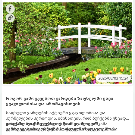
ხეები ზაფხულის სიცხეში:
2026/08/03 15:24
როგორ გამოვკვებოთ ვარდები ზაფხულში უხვი
ყვავილობისა და არომატისთვის
ზაფხული ვარდების აქტიური ყვავილობისა და
სურნელების პერიოდია. იმისათვის, რომ ბუჩქებმა უხვად,
ხანგრძლივად იყვავილონ და მსხვილი, კაშკაშა
გთავაზობთ რჩევებს, თუ რით და როგორ
კვირტები გამოიტანონ, მათ რეგულარული და სწორი
გამოვკვებოთ ვარდები ზაფხულში საუკეთესო
გამოკვება სჭირდებათ. ზაფხულის პერიოდში მცენარის
შედეგის მისაღწევად: