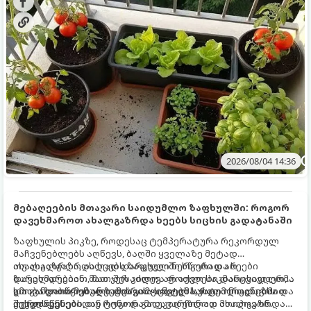
2026/08/04 14:36
მებაღეების მთავარი საიდუმლო ზაფხულში: როგორ
დავეხმაროთ ახალგაზრდა ხეებს სიცხის გადატანაში
ზაფხულის პიკზე, როდესაც ტემპერატურა რეკორდულ
მაჩვენებლებს აღწევს, ბაღში ყველაზე მეტად
ახალგაზრდა, ახლად დარგული ნერგები და ხეები
თუ ახალგაზრდა ხეებს ზაფხულში სწორად არ
ზარალდებიან. მათ ჯერ კიდევ არ აქვთ საკმარისად ღრმა
დავეხმარებით, მათ შესაძლოა ფოთლები დასცვივდეთ,
და განვითარებული ფესვთა სისტემა, რათა ნიადაგის
ხმობა დაიწყონ ან ზამთრის ყინვებს სუსტი ორგანიზმით
გთავაზობთ მებაღეების გამოცდილ საიდუმლოებებსა და
ქვედა ფენებიდან ტენი დამოუკიდებლად მოიპოვონ.
შეხვდნენ.
ოქროს წესებს, თუ როგორ გადავარჩინოთ ახალგაზრდა