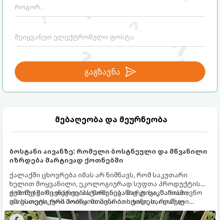
გაგზავნა
მებაღეობა და მეურნეობა
ბოსტანი აივანზე: რომელი ბოსტნეული და მწვანილი
იზრდება მარტივად ქოთნებში
ქალაქში ცხოვრება იმას არ ნიშნავს, რომ საკუთარი
ხელით მოყვანილი, ეკოლოგიურად სუფთა პროდუქტის
გემოზე უარი თქვათ. პატარა აივანიც კი საკმარისია
ქოთნებში მცენარეების მოშენება მარტივი, სასიამოვნო
იმისათვის, რომ მოიწყოთ მინი-ბოსტანი, საიდანაც
და ესთეტიკური ჰობია. მთავარია იცოდეთ, რომელი
ყოველდღიურად ახალ, არომატულ მწვანილსა და
კულტურები ეგუებიან ქოთნის პირობებს ყველაზე კარგად
ბოსტნეულს მოკრეფთ.
და როგორ მოუაროთ მათ სწორად.