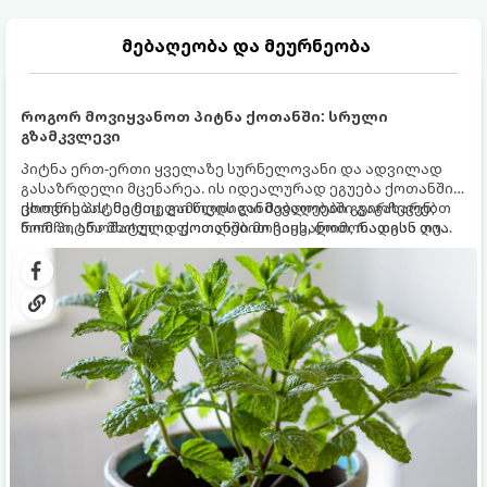
მებაღეობა და მეურნეობა
როგორ მოვიყვანოთ პიტნა ქოთანში: სრული
გზამკვლევი
პიტნა ერთ-ერთი ყველაზე სურნელოვანი და ადვილად
გასაზრდელი მცენარეა. ის იდეალურად ეგუება ქოთანში
ცხოვრებას, მეტიც, გამოცდილი მებაღეები გვირჩევენ,
ქოთნის პიტნა მთელი წლის განმავლობაში გაგახარებთ
რომ პიტნა მხოლოდ ქოთანში მოვიყვანოთ, რადგან ღია
ნორჩი, არომატული ფოთლებით ჩაის, ლიმონათისა თუ
გრუნტში (ბაღში) დარგვისას ის ფესვებით ძალიან
კერძებისთვის.
სწრაფად ვრცელდება და სხვა მცენარეებს ავიწროებს.