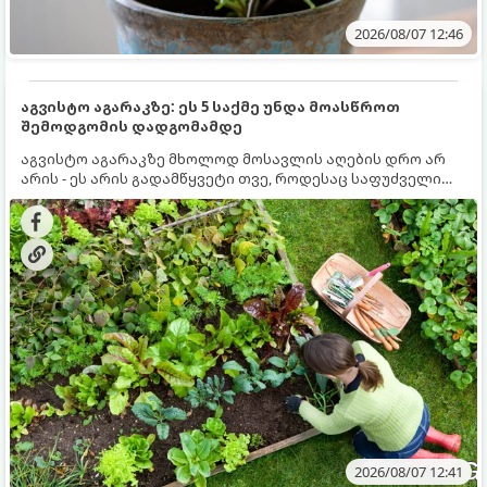
2026/08/07 12:46
აგვისტო აგარაკზე: ეს 5 საქმე უნდა მოასწროთ
შემოდგომის დადგომამდე
აგვისტო აგარაკზე მხოლოდ მოსავლის აღების დრო არ
არის - ეს არის გადამწყვეტი თვე, როდესაც საფუძველი
ეყრება მომავალი წლის მოსავალს და ბაღი მზადდება
შემოდგომა-ზამთრის სეზონისთვის. იმისათვის, რომ
ნიადაგმა ენერგია აღიდგინოს, ხოლო მცენარეებმა
ზამთარს გაუძლონ, აგვისტოს ბოლომდე 5
მნიშვნელოვანი საქმის გაკეთება უნდა მოასწროთ:
2026/08/07 12:41