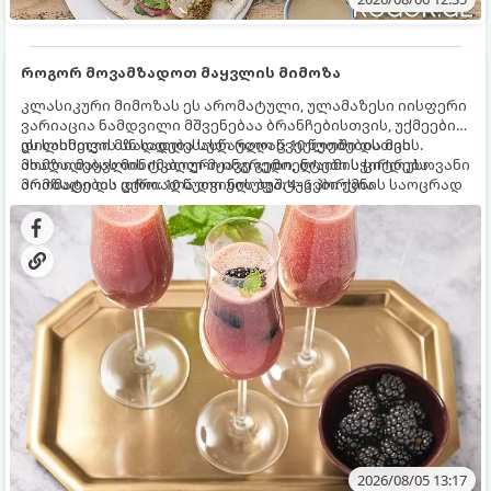
როგორ მოვამზადოთ მაყვლის მიმოზა
კლასიკური მიმოზას ეს არომატული, ულამაზესი იისფერი
ვარიაცია ნამდვილი მშვენებაა ბრანჩებისთვის, უქმეების
დილისთვის ან სადღესასწაულო წვეულებებისთვის.
ეს სასმელი მზადდება სულ რაღაც 10 წუთში და მის
ახალი მაყვლის ტკბილ-მჟავე გემო, ლაიმის ციტრუსოვანი
მომზადებას მინიმალური ინგრედიენტები სჭირდება.
არომატი და ცქრიალა ღვინის ბუშტუკები ქმნის საოცრად
მომზადების დრო: 10 წუთი ულუფა: 4–6 პორცია
დახვეწილ და მაგრილებელ კოქტეილს.
2026/08/05 13:17