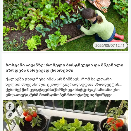
2026/08/07 12:41
ბოსტანი აივანზე: რომელი ბოსტნეული და მწვანილი
იზრდება მარტივად ქოთნებში
ქალაქში ცხოვრება იმას არ ნიშნავს, რომ საკუთარი
ხელით მოყვანილი, ეკოლოგიურად სუფთა პროდუქტის
გემოზე უარი თქვათ. პატარა აივანიც კი საკმარისია
ქოთნებში მცენარეების მოშენება მარტივი, სასიამოვნო
იმისათვის, რომ მოიწყოთ მინი-ბოსტანი, საიდანაც
და ესთეტიკური ჰობია. მთავარია იცოდეთ, რომელი
ყოველდღიურად ახალ, არომატულ მწვანილსა და
კულტურები ეგუებიან ქოთნის პირობებს ყველაზე კარგად
ბოსტნეულს მოკრეფთ.
და როგორ მოუაროთ მათ სწორად.