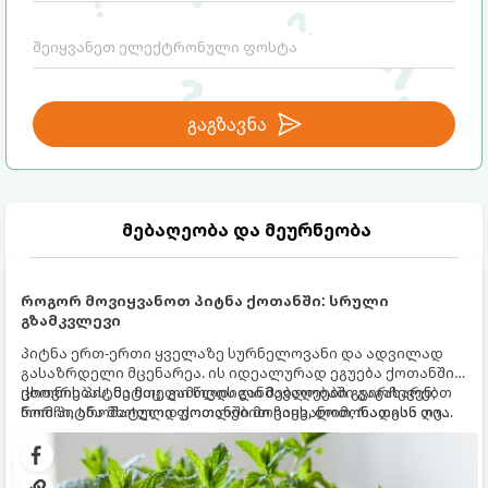
გაგზავნა
მებაღეობა და მეურნეობა
როგორ მოვიყვანოთ პიტნა ქოთანში: სრული
გზამკვლევი
პიტნა ერთ-ერთი ყველაზე სურნელოვანი და ადვილად
გასაზრდელი მცენარეა. ის იდეალურად ეგუება ქოთანში
ცხოვრებას, მეტიც, გამოცდილი მებაღეები გვირჩევენ,
ქოთნის პიტნა მთელი წლის განმავლობაში გაგახარებთ
რომ პიტნა მხოლოდ ქოთანში მოვიყვანოთ, რადგან ღია
ნორჩი, არომატული ფოთლებით ჩაის, ლიმონათისა თუ
გრუნტში (ბაღში) დარგვისას ის ფესვებით ძალიან
კერძებისთვის.
სწრაფად ვრცელდება და სხვა მცენარეებს ავიწროებს.