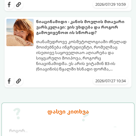
აცილებამდე მიგვიყვანოს.
გამოიმუშაოს მელანინი - პიგმენტი,
2026/07/29 10:59
რომელიც მას ოქროსფერ ელფერს ანიჭებს.
დერმატოლოგების მიერ შემუშავებული ეს
5-დღიანი სქემა დაგეხმარებათ, მიიღოთ
ნიაცინამიდი - კანის მოვლის მთავარი
ღრმა, თანაბარი და ხანგრძლივი რუჯი
ვარსკვლავი: ვის უხდება და როგორ
კანის ჯანმრთელობის დაზიანების გარეშე.
გამოვიყენოთ ის სწორად?
თანამედროვე კოსმეტოლოგიაში ძნელად
მოიძებნება ინგრედიენტი, რომელმაც
ისეთივე საყოველთაო აღიარება და
სიყვარული მოიპოვა, როგორც
ნიაცინამიდმა. ეს არის ვიტამინ B3-ის
(ნიაცინის) წყალში ხსნადი ფორმა,
რომელიც თითქმის ყველა ტიპის
განვიხილოთ, რატომ გახდა ნიაცინამიდი
კანისთვის ნამდვილი „მაშველი რგოლია“.
თავის მოვლის რუტინის შეუცვლელი
2026/07/27 10:34
ნაწილი, ვისთვის არის ის განკუთვნილი და
როგორ უნდა გამოვიყენოთ ის
მაქსიმალური ეფექტის მისაღწევად.
დასვი კითხვა