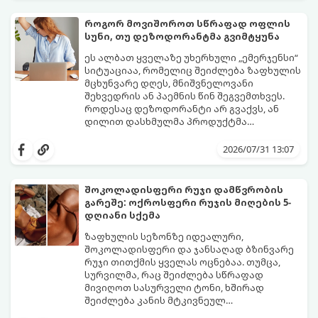
ქაღალდის ხელსახოცი?
როგორ მოვიშოროთ სწრაფად ოფლის
სუნი, თუ დეზოდორანტმა გვიმტყუნა
ეს ალბათ ყველაზე უხერხული „ემერჯენსი“
სიტუაციაა, რომელიც შეიძლება ზაფხულის
მცხუნვარე დღეს, მნიშვნელოვანი
შეხვედრის ან პაემნის წინ შეგვემთხვეს.
როდესაც დეზოდორანტი არ გვაქვს, ან
დილით დასხმულმა პროდუქტმა
შუადღისთვის უკვე გვიმტყუნა და
მთავარია გვახსოვდეს:
თავად ოფლს
იღლიებში უსიამოვნო სუნი გაჩნდა,
სუნი არ აქვს. სუნს აჩენენ ბაქტერიები,
2026/07/31 13:07
პანიკაში ჩავარდნა არ ღირს.
რომლებიც იღლიის ნოტიო გარემოში
მომენტალურად მრავლდებიან.
შესაბამისად, ჩვენი მიზანია ამ
შოკოლადისფერი რუჯი დამწვრობის
ბაქტერიების განადგურება და კანის
გარეშე: ოქროსფერი რუჯის მიღების 5-
გამოშრობა.
აი, 5 ყველაზე ეფექტური,
დღიანი სქემა
აპრობირებული და ნაცადი ხერხი,
რომლებიც ნებისმიერ ოფისში, კაფესა
ზაფხულის სეზონზე იდეალური,
თუ საზოგადოებრივ ტუალეტში, სულ
შოკოლადისფერი და ჯანსაღად ბზინვარე
რაღაც 2 წუთში გადაგარჩენთ:
რუჯი თითქმის ყველას ოცნებაა. თუმცა,
სურვილმა, რაც შეიძლება სწრაფად
მივიღოთ სასურველი ტონი, ხშირად
შეიძლება კანის მტკივნეულ
დამწვრობამდე, სიწითლემდე და
კანს სჭირდება დრო, რათა უსაფრთხოდ