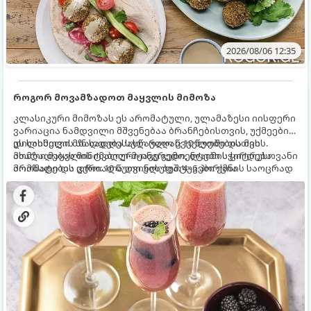
2026/08/06 12:35
როგორ მოვამზადოთ მაყვლის მიმოზა
კლასიკური მიმოზას ეს არომატული, ულამაზესი იისფერი
ვარიაცია ნამდვილი მშვენებაა ბრანჩებისთვის, უქმეების
დილისთვის ან სადღესასწაულო წვეულებებისთვის.
ეს სასმელი მზადდება სულ რაღაც 10 წუთში და მის
ახალი მაყვლის ტკბილ-მჟავე გემო, ლაიმის ციტრუსოვანი
მომზადებას მინიმალური ინგრედიენტები სჭირდება.
არომატი და ცქრიალა ღვინის ბუშტუკები ქმნის საოცრად
მომზადების დრო: 10 წუთი ულუფა: 4–6 პორცია
დახვეწილ და მაგრილებელ კოქტეილს.