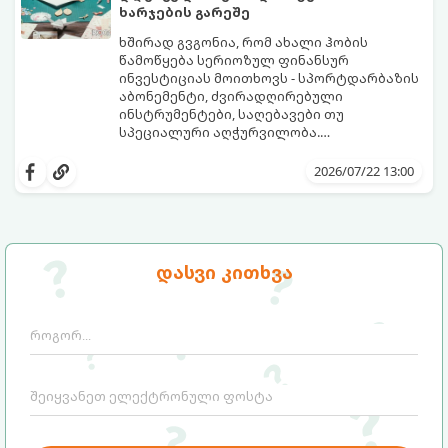
ხარჯების გარეშე
ხშირად გვგონია, რომ ახალი ჰობის
წამოწყება სერიოზულ ფინანსურ
ინვესტიციას მოითხოვს - სპორტდარბაზის
აბონემენტი, ძვირადღირებული
ინსტრუმენტები, საღებავები თუ
სპეციალური აღჭურვილობა.
სინამდვილეში, უამრავი საინტერესო,
ყველაფერი, რაც გჭირდებათ, უკვე გაქვთ
შემოქმედებითი და სასარგებლო
ხელთ: ინტერნეტი, სმარტფონი, ფურცელი
2026/07/22 13:00
საქმიანობა არსებობს, რომლებსაც
და მონდომება!
ნულოვანი ბიუჯეტით, პირდაპირ სახლში,
გთავაზობთ 5 საინტერესო ჰობის,
დღესვე შეგიძლიათ შეუდგეთ.
რომლებიც სრულიად უფასოა და
თანაბრად ავითარებს გონებასა და
შემოქმედებით უნარებს.
დასვი კითხვა