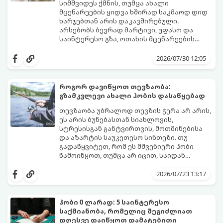
სიმშვიდეს ქმნის, თუმცა ახალი
მცენარეების ყიდვა ხშირად საკმაოდ დიდ
ხარჯებთან არის დაკავშირებული.
არსებობს ბევრად მარტივი, უფასო და
საინტერესო გზა, ოთახის მცენარეების
გამრავლება წყალში (ჰიდროპონიკური
ეს მეთოდი იდეალურია დამწყები
დაფესვიანება).
მებაღეებისთვისაც კი, რადგან პროცესი
2026/07/30 12:05
უმარტივესი, თვალსაჩინო და საიმედოა -
გამჭვირვალე ჭურჭელში თვალს ადევნებთ,
როგორ იზრდება ახალი ფესვები
როგორ დავიწყოთ თევზაობა:
ყოველდღიურად.
გზამკვლევი ახალი ჰობის დასაწყებად
თევზაობა უბრალოდ თევზის ჭერა არ არის,
ეს არის ბუნებასთან სიახლოვის,
სტრესისგან განტვირთვის, მოთმინებისა
და აზარტის საუკეთესო სინთეზი. თუ
გადაწყვიტეთ, რომ ეს მშვენიერი ჰობი
წამოიწყოთ, თუმცა არ იცით, საიდან
დაიწყოთ და რა აღჭურვილობა შეიძინოთ,
ეს ამომწურავი გზამკვლევი სწორედ
2026/07/23 13:17
თქვენთვისაა.
ჰობი 0 ლარად: 5 საინტერესო
საქმიანობა, რომელიც შეგიძლიათ
დღესვე დაიწყოთ დამატებითი