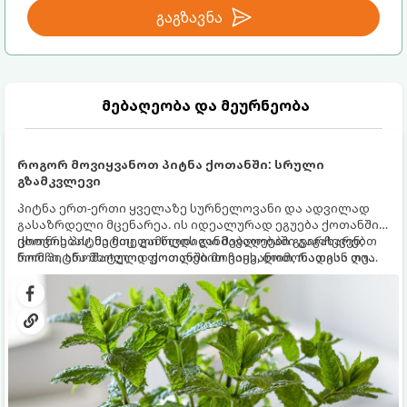
გაგზავნა
მებაღეობა და მეურნეობა
როგორ მოვიყვანოთ პიტნა ქოთანში: სრული
გზამკვლევი
პიტნა ერთ-ერთი ყველაზე სურნელოვანი და ადვილად
გასაზრდელი მცენარეა. ის იდეალურად ეგუება ქოთანში
ცხოვრებას, მეტიც, გამოცდილი მებაღეები გვირჩევენ,
ქოთნის პიტნა მთელი წლის განმავლობაში გაგახარებთ
რომ პიტნა მხოლოდ ქოთანში მოვიყვანოთ, რადგან ღია
ნორჩი, არომატული ფოთლებით ჩაის, ლიმონათისა თუ
გრუნტში (ბაღში) დარგვისას ის ფესვებით ძალიან
კერძებისთვის.
სწრაფად ვრცელდება და სხვა მცენარეებს ავიწროებს.