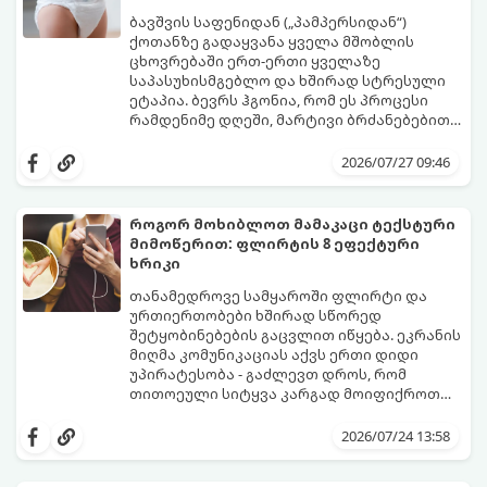
ბავშვის საფენიდან („პამპერსიდან“)
ქოთანზე გადაყვანა ყველა მშობლის
ცხოვრებაში ერთ-ერთი ყველაზე
საპასუხისმგებლო და ხშირად სტრესული
ეტაპია. ბევრს ჰგონია, რომ ეს პროცესი
რამდენიმე დღეში, მარტივი ბრძანებებით
წყდება, თუმცა სინამდვილეში ეს არის
გთავაზობთ დეტალურ გზამკვლევს, თუ
ფიზიოლოგიური და ფსიქოლოგიური
როგორ გახადოთ ეს პროცესი
2026/07/27 09:46
მომწიფების პროცესი, რომელიც
უმტკივნეულო როგორც ბავშვისთვის,
ინდივიდუალურ მიდგომასა და
ისე თქვენთვის.
მოთმინებას მოითხოვს.
როგორ მოხიბლოთ მამაკაცი ტექსტური
მიმოწერით: ფლირტის 8 ეფექტური
ხრიკი
თანამედროვე სამყაროში ფლირტი და
ურთიერთობები ხშირად სწორედ
შეტყობინებების გაცვლით იწყება. ეკრანის
მიღმა კომუნიკაციას აქვს ერთი დიდი
უპირატესობა - გაძლევთ დროს, რომ
თითოეული სიტყვა კარგად მოიფიქროთ
და საიდუმლოებით მოცული, მიმზიდველი
თუ გსურთ, რომ მან ტელეფონს თვალი ვერ
იმიჯი შექმნათ.
მოაცილოს და მოუთმენლად ელოდოს
2026/07/24 13:58
თქვენს ყოველ შეტყობინებას, გამოიყენეთ
ფსიქოლოგიაზე დაფუძნებული ეს 10 ოქროს