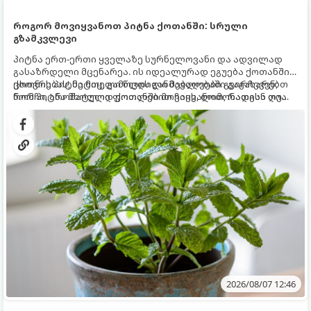
როგორ მოვიყვანოთ პიტნა ქოთანში: სრული
გზამკვლევი
პიტნა ერთ-ერთი ყველაზე სურნელოვანი და ადვილად
გასაზრდელი მცენარეა. ის იდეალურად ეგუება ქოთანში
ცხოვრებას, მეტიც, გამოცდილი მებაღეები გვირჩევენ,
ქოთნის პიტნა მთელი წლის განმავლობაში გაგახარებთ
რომ პიტნა მხოლოდ ქოთანში მოვიყვანოთ, რადგან ღია
ნორჩი, არომატული ფოთლებით ჩაის, ლიმონათისა თუ
გრუნტში (ბაღში) დარგვისას ის ფესვებით ძალიან
კერძებისთვის.
სწრაფად ვრცელდება და სხვა მცენარეებს ავიწროებს.
2026/08/07 12:46