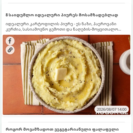
8 საიდუმლო იდეალური პიურეს მოსამზადებლად
იდეალური კარტოფილის პიურე - ეს ნაზი, ჰაეროვანი
კერძია, სასიამოვნო გემოთი და ნაღების-მოყვითალო
ფერით. მისი მომზადება ძალიან მარტივია, მაგრამ
არსებობს რამდენიმე საიდუმლო, რომლებიც უნდა
იცოდეთ, რომ პიურე იდეალურად გემრიელი გამოვიდეს.
2026/08/07 14:00
როგორ მოვამზადოთ ვეგეტარიანული ფალაფელი