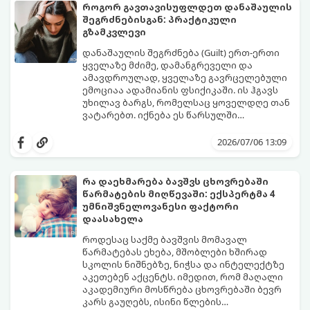
წესი:
როგორ გავთავისუფლდეთ დანაშაულის
შეგრძნებისგან: პრაქტიკული
გზამკვლევი
დანაშაულის შეგრძნება (Guilt) ერთ-ერთი
ყველაზე მძიმე, დამანგრეველი და
ამავდროულად, ყველაზე გავრცელებული
ემოციაა ადამიანის ფსიქიკაში. ის ჰგავს
უხილავ ბარგს, რომელსაც ყოველდღე თან
ვატარებთ. იქნება ეს წარსულში
დაშვებული შეცდომა, ვინმესთვის გულის
ფსიქოთერაპიაში მიიჩნევა, რომ
ტკენა, ოჯახის წევრებისთვის
დანაშაულის გრძნობას აქვს თავისი
2026/07/06 13:09
არასაკმარისი დროის დათმობა თუ
დადებითი, ევოლუციური ფუნქციაც ის
საკუთარი თავის მიმართ წაყენებული
გვკარნახობს, როდის დავარღვიეთ
გადაჭარბებული მოთხოვნები
საკუთარი თუ საზოგადოებრივი მორალური
რა დაეხმარება ბავშვს ცხოვრებაში
-დანაშაულის განცდა შიგნიდან ფიტავს
კოდექსი. თუმცა, როდესაც ეს ემოცია
წარმატების მიღწევაში: ექსპერტმა 4
ადამიანს და ართმევს მას აწმყოთი
ქრონიკულ ფორმას იღებს, ის ნევროზულ,
გთავაზობთ პრაქტიკულ, ფსიქოლოგიურ
უმნიშვნელოვანესი ფაქტორი
ტკბობის უნარს.
ტოქსიკურ სინდრომად იქცევა.
გზამკვლევს, თუ როგორ დაამუშაოთ
დაასახელა
წარსულის შეცდომები და
გათავისუფლდეთ ამ მძიმე ტვირთისგან:
როდესაც საქმე ბავშვის მომავალ
წარმატებას ეხება, მშობლები ხშირად
სკოლის ნიშნებზე, ნიჭსა და ინტელექტზე
აკეთებენ აქცენტს. იმედით, რომ მაღალი
აკადემიური მოსწრება ცხოვრებაში ბევრ
კარს გაუღებს, ისინი წლების