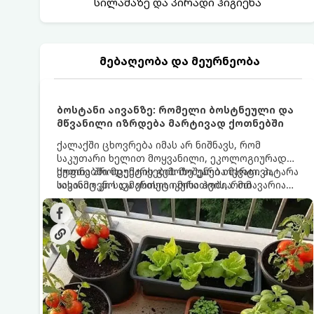
სილამაზე და პირადი ჰიგიენა
მებაღეობა და მეურნეობა
ბოსტანი აივანზე: რომელი ბოსტნეული და
მწვანილი იზრდება მარტივად ქოთნებში
ქალაქში ცხოვრება იმას არ ნიშნავს, რომ
საკუთარი ხელით მოყვანილი, ეკოლოგიურად
სუფთა პროდუქტის გემოზე უარი თქვათ. პატარა
ქოთნებში მცენარეების მოშენება მარტივი,
აივანიც კი საკმარისია იმისათვის, რომ
სასიამოვნო და ესთეტიკური ჰობია. მთავარია
მოიწყოთ მინი-ბოსტანი, საიდანაც
იცოდეთ, რომელი კულტურები ეგუებიან
ყოველდღიურად ახალ, არომატულ მწვანილსა
ქოთნის პირობებს ყველაზე კარგად და როგორ
და ბოსტნეულს მოკრეფთ.
მოუაროთ მათ სწორად.