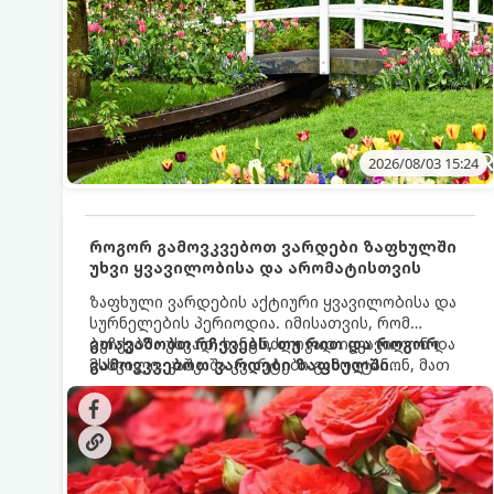
2026/08/03 15:24
როგორ გამოვკვებოთ ვარდები ზაფხულში
უხვი ყვავილობისა და არომატისთვის
ზაფხული ვარდების აქტიური ყვავილობისა და
სურნელების პერიოდია. იმისათვის, რომ
ბუჩქებმა უხვად, ხანგრძლივად იყვავილონ და
გთავაზობთ რჩევებს, თუ რით და როგორ
მსხვილი, კაშკაშა კვირტები გამოიტანონ, მათ
გამოვკვებოთ ვარდები ზაფხულში
რეგულარული და სწორი გამოკვება
საუკეთესო შედეგის მისაღწევად:
სჭირდებათ. ზაფხულის პერიოდში მცენარის
მოთხოვნილებები იცვლება, ამიტომ
მნიშვნელოვანია ვიცოდეთ, რომელი სასუქები
გამოიყენება ამ დროს.