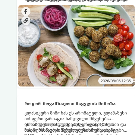
სალათებთან ერთად ან ტახინის (სესამის)
იდეალურად შეინარჩუნოს და არ დაიშალოს.
დრო: 10–15 წუთი ულუფა: 20–24 ცალი ბურთულა
სოუსთან მირთმევისთვის.
(4–6 პორცია)
2026/08/06 12:35
როგორ მოვამზადოთ მაყვლის მიმოზა
კლასიკური მიმოზას ეს არომატული, ულამაზესი
იისფერი ვარიაცია ნამდვილი მშვენებაა
ბრანჩებისთვის, უქმეების დილისთვის ან
ეს სასმელი მზადდება სულ რაღაც 10 წუთში და
სადღესასწაულო წვეულებებისთვის. ახალი
მის მომზადებას მინიმალური ინგრედიენტები