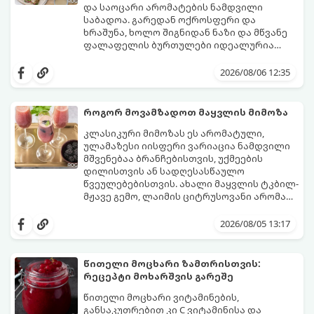
და საოცარი არომატების ნამდვილი
საბადოა. გარედან ოქროსფერი და
ხრაშუნა, ხოლო შიგნიდან ნაზი და მწვანე
ფალაფელის ბურთულები იდეალურია
პიტაში (არაბულ პურში) ჩასადებად,
ამ რეცეპტის მთავარი საიდუმლო იმაში
სალათებთან ერთად ან ტახინის (სესამის)
მდგომარეობს, რომ გამოიყენება
2026/08/06 12:35
სოუსთან მირთმევისთვის.
გამომშრალი და ჩამბალი მუხუდო და არა
დაკონსერვებული, რათა ბურთულებმა
შეწვისას ფორმა იდეალურად შეინარჩუნოს
როგორ მოვამზადოთ მაყვლის მიმოზა
და არ დაიშალოს.
მომზადების დრო: 20 წუთი (დამატებით
კლასიკური მიმოზას ეს არომატული,
მუხუდოს ჩალბობის დრო: 12-24 საათი)
ულამაზესი იისფერი ვარიაცია ნამდვილი
შეწვის დრო: 10–15 წუთი ულუფა: 20–24 ცალი
მშვენებაა ბრანჩებისთვის, უქმეების
ბურთულა (4–6 პორცია)
დილისთვის ან სადღესასწაულო
წვეულებებისთვის. ახალი მაყვლის ტკბილ-
მჟავე გემო, ლაიმის ციტრუსოვანი არომატი
და ცქრიალა ღვინის ბუშტუკები ქმნის
ეს სასმელი მზადდება სულ რაღაც 10 წუთში
საოცრად დახვეწილ და მაგრილებელ
და მის მომზადებას მინიმალური
2026/08/05 13:17
კოქტეილს.
ინგრედიენტები სჭირდება.
მომზადების დრო: 10 წუთი ულუფა: 4–6
პორცია
წითელი მოცხარი ზამთრისთვის:
რეცეპტი მოხარშვის გარეშე
წითელი მოცხარი ვიტამინების,
განსაკუთრებით კი C ვიტამინისა და