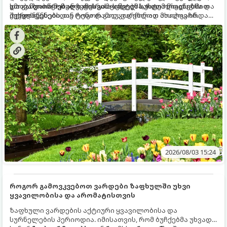
და განვითარებული ფესვთა სისტემა, რათა ნიადაგის
ხმობა დაიწყონ ან ზამთრის ყინვებს სუსტი ორგანიზმით
გთავაზობთ მებაღეების გამოცდილ საიდუმლოებებსა და
ქვედა ფენებიდან ტენი დამოუკიდებლად მოიპოვონ.
შეხვდნენ.
ოქროს წესებს, თუ როგორ გადავარჩინოთ ახალგაზრდა
ხეები ზაფხულის სიცხეში:
2026/08/03 15:24
როგორ გამოვკვებოთ ვარდები ზაფხულში უხვი
ყვავილობისა და არომატისთვის
ზაფხული ვარდების აქტიური ყვავილობისა და
სურნელების პერიოდია. იმისათვის, რომ ბუჩქებმა უხვად,