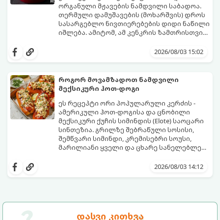
ორგანული მჟავების ნამდვილი საბადოა.
თერმული დამუშავების (მოხარშვის) დროს
სასარგებლო ნივთიერებების დიდი ნაწილი
იშლება. ამიტომ, ამ კენკრის ზამთრისთვის
შესანახად საუკეთესო გზა „ცოცხალი ჯემის“
ეს მეთოდი ინარჩუნებს მოცხარის
მომზადებაა - მოხარშვის გარეშე.
ბუნებრივ, კაშკაშა გემოს, არომატს და
2026/08/03 15:02
ყველა სასარგებლო თვისებას.
როგორ მოვამზადოთ ნამდვილი
მექსიკური ჰოთ-დოგი
ეს რეცეპტი ორი პოპულარული კერძის -
ამერიკული ჰოთ-დოგისა და ცნობილი
მექსიკური ქუჩის სიმინდის (Elote) საოცარი
სინთეზია. გრილზე შებრაწული სოსისი,
შემწვარი სიმინდი, კრემისებრი სოუსი,
მარილიანი ყველი და ცხარე სანელებლები
ქმნის ნამდვილი გემოების აფეთქებას.
ეს იდეალური კერძია ეზოს
წვეულებებისთვის, ბარბექიუსთვის ან
2026/08/03 14:12
უბრალოდ მეგობრებთან ერთად გემრიელი
ვახშმისთვის.
მომზადების დრო: 15 წუთი
ულუფა: 8 პორცია
დასვი კითხვა