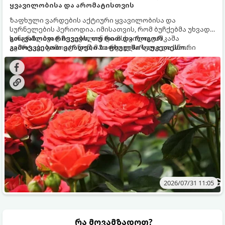
ყვავილობისა და არომატისთვის
ზაფხული ვარდების აქტიური ყვავილობისა და
სურნელების პერიოდია. იმისათვის, რომ ბუჩქებმა უხვად,
ხანგრძლივად იყვავილონ და მსხვილი, კაშკაშა
გთავაზობთ რჩევებს, თუ რით და როგორ
კვირტები გამოიტანონ, მათ რეგულარული და სწორი
გამოვკვებოთ ვარდები ზაფხულში საუკეთესო
გამოკვება სჭირდებათ. ზაფხულის პერიოდში მცენარის
შედეგის მისაღწევად:
მოთხოვნილებები იცვლება, ამიტომ მნიშვნელოვანია
ვიცოდეთ, რომელი სასუქები გამოიყენება ამ დროს.
2026/07/31 11:05
რა მოვამზადოთ?