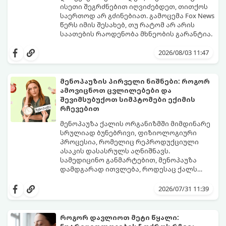
ისეთი შეგრძნებით იღვიძებდეთ, თითქოს
საერთოდ არ გძინებიათ. გამოცემა Fox News
წერს იმის შესახებ, თუ რატომ არ არის
საათების რაოდენობა მხნეობის გარანტია.
2026/08/03 11:47
მენოპაუზის პირველი ნიშნები: როგორ
ამოვიცნოთ ცვლილებები და
შევიმსუბუქოთ სიმპტომები ექიმის
რჩევებით
მენოპაუზა ქალის ორგანიზმში მიმდინარე
სრულიად ბუნებრივი, ფიზიოლოგიური
პროცესია, რომელიც რეპროდუქციული
ასაკის დასასრულს აღნიშნავს.
სამედიცინო განმარტებით, მენოპაუზა
დამდგარად ითვლება, როდესაც ქალს
ზედიზედ 12 თვის განმავლობაში არ ჰქონია
თუმცა, ორგანიზმში ჰორმონალური
მენსტრუაცია.
ცვლილებები ამ მომენტამდე ბევრად ადრე
2026/07/31 11:39
იწყება - ამ გარდამავალ ეტაპს
პერიმენოპაუზა ეწოდება (რომელიც
საშუალოდ 40-დან 50 წლამდე ასაკში იწყება
როგორ დავლიოთ მეტი წყალი:
და შესაძლოა 4-დან 8 წლამდე