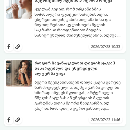
ნუტრიციოლოგების 5 ოქროს რჩევა
გაგრძელდეს).
იმისათვის, რომ ეს პერიოდი შფოთვის
გარეშე გაიაროთ, მნიშვნელოვანია
ყველამ ვიცით, რომ ორგანიზმის
იცოდეთ, რა სიგნალებს გზავნის ორგანიზმი
ნორმალური ფუნქციონირებისთვის,
და როგორ შეიმსუბუქოთ მდგომარეობა
ენერგიისთვის, კანის სილამაზისა და
მეან-გინეკოლოგებისა და
ნივთიერებათა ცვლისთვის წყლის
ნუტრიციოლოგების რეკომენდაციებით.
საკმარისი რაოდენობით მიღება
სასიცოცხლოდ მნიშვნელოვანია. თუმცა,
ყოველდღიური ფუსფუსის, საქმეებისა თუ
თუ ხშირად გავიწყდებათ წყლის
უბრალოდ ჩვევის არქონის გამო, დღის
დალევა ან მისი გემო მოსაწყენი
2026/07/28 10:33
განმავლობაში საჭირო ოდენობის წყლის
გეჩვენებათ, დიეტოლოგების ეს 5
დალევა ბევრისთვის ნამდვილ
მარტივი და ეფექტური რჩევა
გამოწვევად რჩება.
დაგეხმარებათ, წყლის სმა
როგორ ჩავანაცვლოთ დილის ყავა: 3
ყოველდღიურ, სასიამოვნო ჩვევად
სასარგებლო და ენერგიული
აქციოთ.
ალტერნატივა
ბევრი ჩვენგანისთვის დილა ყავის გარეშე
წარმოუდგენელია, თუმცა ჭარბი კოფეინი
ხშირად იწვევს შფოთვას, არტერიული
წნევის მატებას ან ენერგიის მკვეთრ
ვარდნას დღის მეორე ნახევარში. თუ
გსურთ, რომ დილა უფრო ჯანსაღად
დაიწყოთ და ენერგია დიდხანს
მიჰყევით ამ გზამკვლევს და აღმოაჩინეთ
შეინარჩუნოთ, ექსპერტები ყავის სამ
თქვენთვის სასურველი სასმელი:
2026/07/23 11:46
საუკეთესო ალტერნატივას გვთავაზობენ.