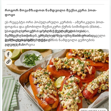
როგორ მოვამზადოთ ნამდვილი მექსიკური ჰოთ-
დოგი
ეს რეცეპტი ორი პოპულარული კერძის - ამერიკული ჰოთ-
დოგისა და ცნობილი მექსიკური ქუჩის სიმინდის (Elote)
საოცარი სინთეზია. გრილზე შებრაწული სოსისი,
ეს იდეალური კერძია ეზოს წვეულებებისთვის,
შემწვარი სიმინდი, კრემისებრი სოუსი, მარილიანი ყველი
ბარბექიუსთვის ან უბრალოდ მეგობრებთან ერთად
და ცხარე სანელებლები ქმნის ნამდვილი გემოების
გემრიელი ვახშმისთვის.
მომზადების დრო: 15 წუთი
აფეთქებას.
ულუფა: 8 პორცია