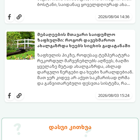
ბოსტანი, საიდანაც ყოველდღიურად ახალ,
არომატულ მწვანილსა და ბოსტნეულს
ქოთნებში მცენარეების მოშენება მარტივი,
მოკრეფთ.
სასიამოვნო და ესთეტიკური ჰობია.
2026/08/04 14:36
მთავარია იცოდეთ, რომელი კულტურები
ეგუებიან ქოთნის პირობებს ყველაზე
კარგად და როგორ მოუაროთ მათ სწორად.
მებაღეების მთავარი საიდუმლო
ზაფხულში: როგორ დავეხმაროთ
ახალგაზრდა ხეებს სიცხის გადატანაში
ზაფხულის პიკზე, როდესაც ტემპერატურა
რეკორდულ მაჩვენებლებს აღწევს, ბაღში
ყველაზე მეტად ახალგაზრდა, ახლად
დარგული ნერგები და ხეები ზარალდებიან.
მათ ჯერ კიდევ არ აქვთ საკმარისად ღრმა
და განვითარებული ფესვთა სისტემა, რათა
ნიადაგის ქვედა ფენებიდან ტენი
თუ ახალგაზრდა ხეებს ზაფხულში სწორად
დამოუკიდებლად მოიპოვონ.
არ დავეხმარებით, მათ შესაძლოა
2026/08/03 15:24
ფოთლები დასცვივდეთ, ხმობა დაიწყონ ან
ზამთრის ყინვებს სუსტი ორგანიზმით
შეხვდნენ.
გთავაზობთ მებაღეების გამოცდილ
საიდუმლოებებსა და ოქროს წესებს, თუ
დასვი კითხვა
როგორ გადავარჩინოთ ახალგაზრდა ხეები
ზაფხულის სიცხეში: