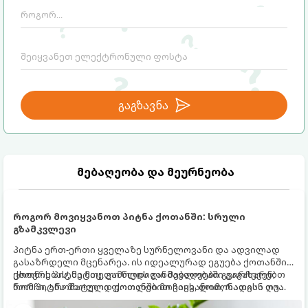
გაგზავნა
მებაღეობა და მეურნეობა
როგორ მოვიყვანოთ პიტნა ქოთანში: სრული
გზამკვლევი
პიტნა ერთ-ერთი ყველაზე სურნელოვანი და ადვილად
გასაზრდელი მცენარეა. ის იდეალურად ეგუება ქოთანში
ცხოვრებას, მეტიც, გამოცდილი მებაღეები გვირჩევენ,
ქოთნის პიტნა მთელი წლის განმავლობაში გაგახარებთ
რომ პიტნა მხოლოდ ქოთანში მოვიყვანოთ, რადგან ღია
ნორჩი, არომატული ფოთლებით ჩაის, ლიმონათისა თუ
გრუნტში (ბაღში) დარგვისას ის ფესვებით ძალიან
კერძებისთვის.