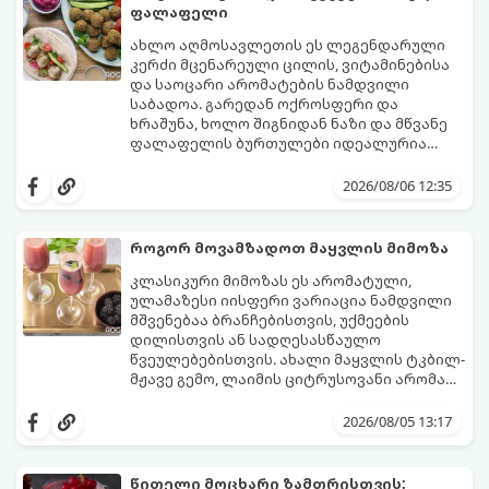
ფალაფელი
ახლო აღმოსავლეთის ეს ლეგენდარული
კერძი მცენარეული ცილის, ვიტამინებისა
და საოცარი არომატების ნამდვილი
საბადოა. გარედან ოქროსფერი და
ხრაშუნა, ხოლო შიგნიდან ნაზი და მწვანე
ფალაფელის ბურთულები იდეალურია
პიტაში (არაბულ პურში) ჩასადებად,
ამ რეცეპტის მთავარი საიდუმლო იმაში
სალათებთან ერთად ან ტახინის (სესამის)
მდგომარეობს, რომ გამოიყენება
2026/08/06 12:35
სოუსთან მირთმევისთვის.
გამომშრალი და ჩამბალი მუხუდო და არა
დაკონსერვებული, რათა ბურთულებმა
შეწვისას ფორმა იდეალურად შეინარჩუნოს
როგორ მოვამზადოთ მაყვლის მიმოზა
და არ დაიშალოს.
მომზადების დრო: 20 წუთი (დამატებით
კლასიკური მიმოზას ეს არომატული,
მუხუდოს ჩალბობის დრო: 12-24 საათი)
ულამაზესი იისფერი ვარიაცია ნამდვილი
შეწვის დრო: 10–15 წუთი ულუფა: 20–24 ცალი
მშვენებაა ბრანჩებისთვის, უქმეების
ბურთულა (4–6 პორცია)
დილისთვის ან სადღესასწაულო
წვეულებებისთვის. ახალი მაყვლის ტკბილ-
მჟავე გემო, ლაიმის ციტრუსოვანი არომატი
და ცქრიალა ღვინის ბუშტუკები ქმნის
ეს სასმელი მზადდება სულ რაღაც 10 წუთში
საოცრად დახვეწილ და მაგრილებელ
და მის მომზადებას მინიმალური
2026/08/05 13:17
კოქტეილს.
ინგრედიენტები სჭირდება.
მომზადების დრო: 10 წუთი ულუფა: 4–6
პორცია
წითელი მოცხარი ზამთრისთვის: