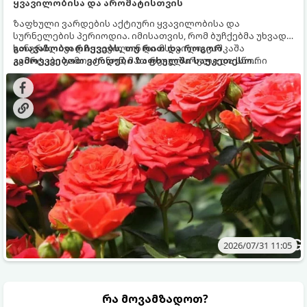
ყვავილობისა და არომატისთვის
ზაფხული ვარდების აქტიური ყვავილობისა და
სურნელების პერიოდია. იმისათვის, რომ ბუჩქებმა უხვად,
ხანგრძლივად იყვავილონ და მსხვილი, კაშკაშა
გთავაზობთ რჩევებს, თუ რით და როგორ
კვირტები გამოიტანონ, მათ რეგულარული და სწორი
გამოვკვებოთ ვარდები ზაფხულში საუკეთესო
გამოკვება სჭირდებათ. ზაფხულის პერიოდში მცენარის
შედეგის მისაღწევად:
მოთხოვნილებები იცვლება, ამიტომ მნიშვნელოვანია
ვიცოდეთ, რომელი სასუქები გამოიყენება ამ დროს.
2026/07/31 11:05
რა მოვამზადოთ?