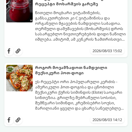
რეცეპტი მოხარშვის გარეშე
წითელი მოცხარი ვიტამინების,
განსაკუთრებით კი C ვიტამინისა და
ორგანული მჟავების ნამდვილი საბადოა.
თერმული დამუშავების (მოხარშვის) დროს
სასარგებლო ნივთიერებების დიდი ნაწილი
იშლება. ამიტომ, ამ კენკრის ზამთრისთვის
შესანახად საუკეთესო გზა „ცოცხალი ჯემის“
ეს მეთოდი ინარჩუნებს მოცხარის
მომზადებაა - მოხარშვის გარეშე.
ბუნებრივ, კაშკაშა გემოს, არომატს და
2026/08/03 15:02
ყველა სასარგებლო თვისებას.
როგორ მოვამზადოთ ნამდვილი
მექსიკური ჰოთ-დოგი
ეს რეცეპტი ორი პოპულარული კერძის -
ამერიკული ჰოთ-დოგისა და ცნობილი
მექსიკური ქუჩის სიმინდის (Elote) საოცარი
სინთეზია. გრილზე შებრაწული სოსისი,
შემწვარი სიმინდი, კრემისებრი სოუსი,
მარილიანი ყველი და ცხარე სანელებლები
ქმნის ნამდვილი გემოების აფეთქებას.
ეს იდეალური კერძია ეზოს
წვეულებებისთვის, ბარბექიუსთვის ან
2026/08/03 14:12
უბრალოდ მეგობრებთან ერთად გემრიელი
ვახშმისთვის.