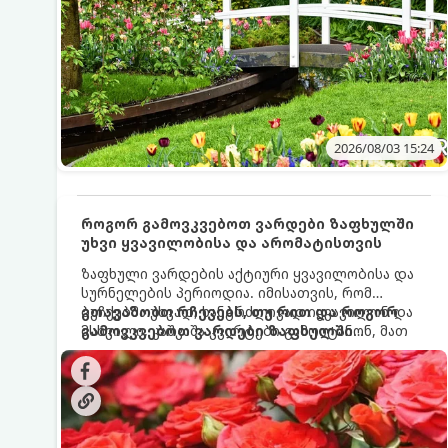
2026/08/03 15:24
როგორ გამოვკვებოთ ვარდები ზაფხულში
უხვი ყვავილობისა და არომატისთვის
ზაფხული ვარდების აქტიური ყვავილობისა და
სურნელების პერიოდია. იმისათვის, რომ
ბუჩქებმა უხვად, ხანგრძლივად იყვავილონ და
გთავაზობთ რჩევებს, თუ რით და როგორ
მსხვილი, კაშკაშა კვირტები გამოიტანონ, მათ
გამოვკვებოთ ვარდები ზაფხულში
რეგულარული და სწორი გამოკვება
საუკეთესო შედეგის მისაღწევად:
სჭირდებათ. ზაფხულის პერიოდში მცენარის
მოთხოვნილებები იცვლება, ამიტომ
მნიშვნელოვანია ვიცოდეთ, რომელი სასუქები
გამოიყენება ამ დროს.