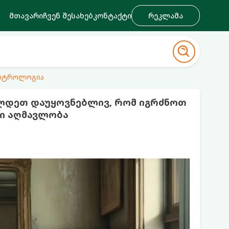
მთავარი
ჩვენ შესახებ
კონტაქტი
რეკლამა
ასტროლოგია
ფლდეთ დაუყოვნებლივ, რომ იგრძნოთ
ანი აღმავლობა