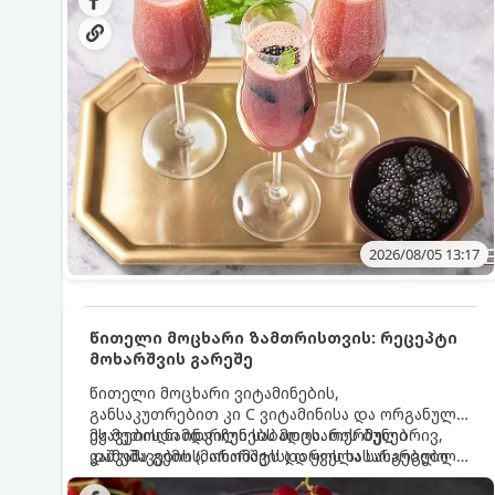
მაგრილებელ კოქტეილს.
2026/08/05 13:17
წითელი მოცხარი ზამთრისთვის: რეცეპტი
მოხარშვის გარეშე
წითელი მოცხარი ვიტამინების,
განსაკუთრებით კი C ვიტამინისა და ორგანული
მჟავების ნამდვილი საბადოა. თერმული
ეს მეთოდი ინარჩუნებს მოცხარის ბუნებრივ,
დამუშავების (მოხარშვის) დროს სასარგებლო
კაშკაშა გემოს, არომატს და ყველა სასარგებლო
ნივთიერებების დიდი ნაწილი იშლება. ამიტომ,
თვისებას.