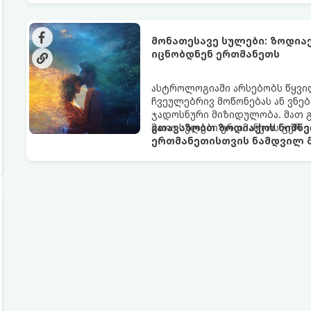
არაცნობიერის) ფარული დამცავ
მაგრამ ჯერ კიდევ უხილავი სა
მონათესავე სულები: ზოდია
იცნობდნენ ერთმანეთს
ასტროლოგიაში არსებობს წყვი
ჩვეულებრივ მოწონებას ან ვნებ
ჯადოსნური მიზიდულობა. მათ 
მათი სულები ერთმანეთს ჯერ კ
გთავაზობთ ზოდიაქოს ნიშნე
ერთმანეთისთვის ნამდვილ მ