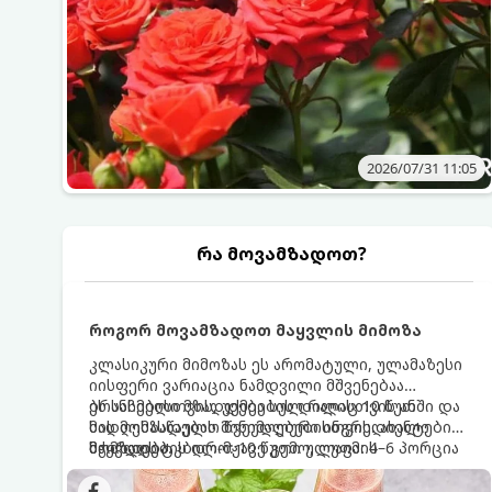
2026/07/31 11:05
რა მოვამზადოთ?
როგორ მოვამზადოთ მაყვლის მიმოზა
კლასიკური მიმოზას ეს არომატული, ულამაზესი
იისფერი ვარიაცია ნამდვილი მშვენებაა
ბრანჩებისთვის, უქმეების დილისთვის ან
ეს სასმელი მზადდება სულ რაღაც 10 წუთში და
სადღესასწაულო წვეულებებისთვის. ახალი
მის მომზადებას მინიმალური ინგრედიენტები
მაყვლის ტკბილ-მჟავე გემო, ლაიმის
სჭირდება.
მომზადების დრო: 10 წუთი ულუფა: 4–6 პორცია
ციტრუსოვანი არომატი და ცქრიალა ღვინის
ბუშტუკები ქმნის საოცრად დახვეწილ და