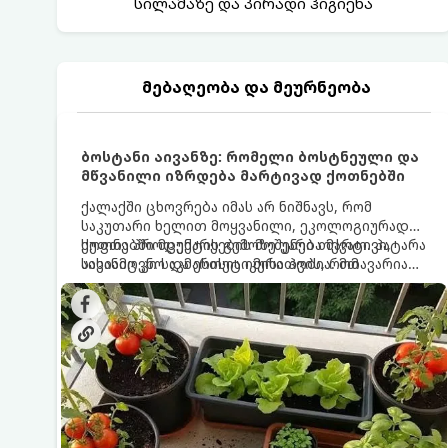
სილამაზე და პირადი ჰიგიენა
მებაღეობა და მეურნეობა
ბოსტანი აივანზე: რომელი ბოსტნეული და
მწვანილი იზრდება მარტივად ქოთნებში
ქალაქში ცხოვრება იმას არ ნიშნავს, რომ
საკუთარი ხელით მოყვანილი, ეკოლოგიურად
სუფთა პროდუქტის გემოზე უარი თქვათ. პატარა
ქოთნებში მცენარეების მოშენება მარტივი,
აივანიც კი საკმარისია იმისათვის, რომ
სასიამოვნო და ესთეტიკური ჰობია. მთავარია
მოიწყოთ მინი-ბოსტანი, საიდანაც
იცოდეთ, რომელი კულტურები ეგუებიან
ყოველდღიურად ახალ, არომატულ მწვანილსა
ქოთნის პირობებს ყველაზე კარგად და როგორ
და ბოსტნეულს მოკრეფთ.
მოუაროთ მათ სწორად.