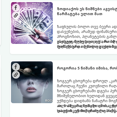
ზოდიაქოს ეს ნიშნები აგვი
წარმატება ელით მათ
ზაფხულის ბოლო თვე ბევრი ად
დასვენების, არამედ ფინანსურ
პროგნოზით, პლანეტების განლა
ენერგეტიკულ ნაკადებს, რომლე
გაიგეთ, მოხვდით თუ არა იმ
მიღწევასა და შემოსავლების ს
ფინანსური იღბალი გაუღიმე
როგორია 5 ნიშანი იმისა, რ
ზოგჯერ ცხოვრება დროულ „კარა
მართლაც ჩვენი კუთვნილი რაღ
ზოგჯერ ცხოვრებაში დგება პე
მნიშვნელობით ხელიდან გვეცლე
უქმდება დიდხანს ნანატრი მოგ
ახლობლებად ვთვლიდით, უეცრა
აი, 5 აშკარა ნიშანი იმისა, 
სასოწარკვეთილებაში ჩავარდნა
დაცვისკენ მიმართული სამყ
ფენომენი ხშირად სხვანაირად გ