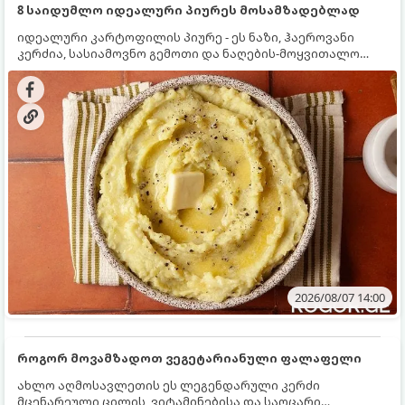
8 საიდუმლო იდეალური პიურეს მოსამზადებლად
იდეალური კარტოფილის პიურე - ეს ნაზი, ჰაეროვანი
კერძია, სასიამოვნო გემოთი და ნაღების-მოყვითალო
ფერით. მისი მომზადება ძალიან მარტივია, მაგრამ
არსებობს რამდენიმე საიდუმლო, რომლებიც უნდა
იცოდეთ, რომ პიურე იდეალურად გემრიელი გამოვიდეს.
2026/08/07 14:00
როგორ მოვამზადოთ ვეგეტარიანული ფალაფელი
ახლო აღმოსავლეთის ეს ლეგენდარული კერძი
მცენარეული ცილის, ვიტამინებისა და საოცარი