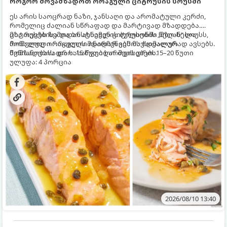
როგორ მოვამზადოთ ორაგული ციტრუსის სოუსში
ეს არის საოცრად ნაზი, ჯანსაღი და არომატული კერძი,
რომელიც ძალიან სწრაფად და მარტივად მზადდება.
ციტრუსებისა და ბოსტნეულის ბულიონში ნელ-ნელა
მზა თევზს ზემოდან ასხამენ ციტრუსების „მზიან“ სოუსს,
მოწალული ორაგული ინარჩუნებს მაქსიმალურ
რომელიც ორაგულის მდიდარ გემოს იდეალურად ავსებს.
წვნიანობასა და სასარგებლო თვისებებს.
მომზადების დრო: 15 წუთი ხარშვის დრო: 15–20 წუთი
ულუფა: 4 პორცია
2026/08/10 13:40