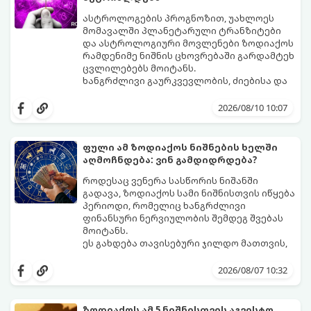
ასტროლოგების პროგნოზით, უახლოეს
მომავალში პლანეტარული ტრანზიტები
და ასტროლოგიური მოვლენები ზოდიაქოს
რამდენიმე ნიშნის ცხოვრებაში გარდამტეხ
ცვლილებებს მოიტანს.
ხანგრძლივი გაურკვევლობის, ძიებისა და
სტაგნაციის ეტაპი სრულდება. იწყება
პერიოდი, როდესაც მოვლენები ელვის
2026/08/10 10:07
სისწრაფით განვითარდება და ძველ
პრობლემებს სრულიად ახალი
შესაძლებლობებით ჩაანაცვლებს.
ფული ამ ზოდიაქოს ნიშნების ხელში
აი, ზოდიაქოს ის იღბლიანი ნიშნები,
აღმოჩნდება: ვინ გამდიდრდება?
რომელთა ცხოვრებაც უახლოეს ხანში
რადიკალურად შეიცვლება:
როდესაც ვენერა სასწორის ნიშანში
გადავა, ზოდიაქოს სამი ნიშნისთვის იწყება
პერიოდი, რომელიც ხანგრძლივი
ფინანსური ნერვიულობის შემდეგ შვებას
მოიტანს.
ეს გახდება თავისებური ჯილდო მათთვის,
ვინც დიდხანს შრომობდა, მოთმინებას
იჩენდა და სირთულეების მიუხედავად წინ
2026/08/07 10:32
სვლას განაგრძობდა. ბევრი მიეჩვია
სტაბილურობისთვის ბრძოლას,
სურვილების გადადებასა და ხარჯების
ზოდიაქოს ამ 5 ნიშნისთვის აგვისტო