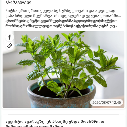
გზამკვლევი
პიტნა ერთ-ერთი ყველაზე სურნელოვანი და ადვილად
გასაზრდელი მცენარეა. ის იდეალურად ეგუება ქოთანში
ცხოვრებას, მეტიც, გამოცდილი მებაღეები გვირჩევენ,
ქოთნის პიტნა მთელი წლის განმავლობაში გაგახარებთ
რომ პიტნა მხოლოდ ქოთანში მოვიყვანოთ, რადგან ღია
ნორჩი, არომატული ფოთლებით ჩაის, ლიმონათისა თუ
გრუნტში (ბაღში) დარგვისას ის ფესვებით ძალიან
კერძებისთვის.
სწრაფად ვრცელდება და სხვა მცენარეებს ავიწროებს.
2026/08/07 12:46
აგვისტო აგარაკზე: ეს 5 საქმე უნდა მოასწროთ
შემოდგომის დადგომამდე