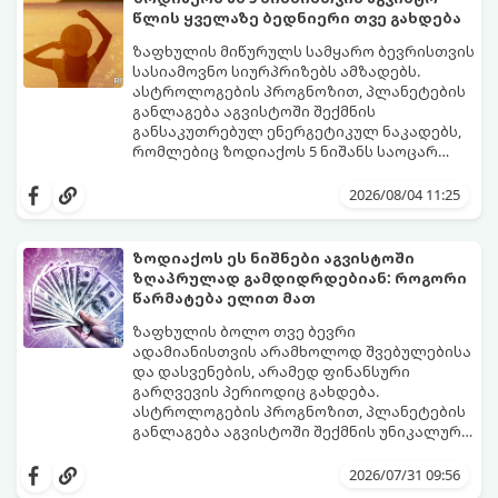
მკაცრ კონტროლს. თუმცა, ახლა სიტუაცია
პრობლემები, რომლებიც უსასრულო
წლის ყველაზე ბედნიერი თვე გახდება
თანდათან შეიცვლება.
გეგონათ, უკან დაიხევს, ამასთან ერთად კი
გაჩნდება მეტი ნდობა მომავლის მიმართ.
ზაფხულის მიწურულს სამყარო ბევრისთვის
რთული პერიოდის შემდეგ ეს ნიშნები
სასიამოვნო სიურპრიზებს ამზადებს.
შეძლებენ ამოისუნთქონ და დაინახონ
ასტროლოგების პროგნოზით, პლანეტების
ახალი შესაძლებლობები.
განლაგება აგვისტოში შექმნის
განსაკუთრებულ ენერგეტიკულ ნაკადებს,
რომლებიც ზოდიაქოს 5 ნიშანს საოცარ
იღბალს, ჰარმონიასა და წარმატებას
მათთვის აგვისტო გარდამტეხი და წლის
მოუტანს.
ყველაზე ბედნიერი თვე აღმოჩნდება.
2026/08/04 11:25
გაიგეთ, მოხვდით თუ არა ამ იღბლიანთა
შორის:
ზოდიაქოს ეს ნიშნები აგვისტოში
ზღაპრულად გამდიდრდებიან: როგორი
წარმატება ელით მათ
ზაფხულის ბოლო თვე ბევრი
ადამიანისთვის არამხოლოდ შვებულებისა
და დასვენების, არამედ ფინანსური
გარღვევის პერიოდიც გახდება.
ასტროლოგების პროგნოზით, პლანეტების
განლაგება აგვისტოში შექმნის უნიკალურ
ენერგეტიკულ ნაკადებს, რომლებიც
გაიგეთ, მოხვდით თუ არა იმ იღბლიანთა
ზოდიაქოს 4 ნიშანს ფინანსური წარმატების
შორის, ვისაც აგვისტოში ფინანსური
2026/07/31 09:56
მიღწევასა და შემოსავლების
იღბალი გაუღიმებს: