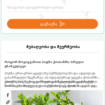
გაგზავნა
მებაღეობა და მეურნეობა
როგორ მოვიყვანოთ პიტნა ქოთანში: სრული
გზამკვლევი
პიტნა ერთ-ერთი ყველაზე სურნელოვანი და ადვილად
გასაზრდელი მცენარეა. ის იდეალურად ეგუება ქოთანში
ცხოვრებას, მეტიც, გამოცდილი მებაღეები გვირჩევენ,
ქოთნის პიტნა მთელი წლის განმავლობაში გაგახარებთ
რომ პიტნა მხოლოდ ქოთანში მოვიყვანოთ, რადგან ღია
ნორჩი, არომატული ფოთლებით ჩაის, ლიმონათისა თუ
გრუნტში (ბაღში) დარგვისას ის ფესვებით ძალიან
კერძებისთვის.
სწრაფად ვრცელდება და სხვა მცენარეებს ავიწროებს.