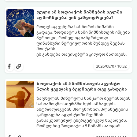
პრობლემებს სრულიად ახალი
შესაძლებლობებით ჩაანაცვლებს.
ფული ამ ზოდიაქოს ნიშნების ხელში
აი, ზოდიაქოს ის იღბლიანი ნიშნები,
აღმოჩნდება: ვინ გამდიდრდება?
რომელთა ცხოვრებაც უახლოეს ხანში
რადიკალურად შეიცვლება:
როდესაც ვენერა სასწორის ნიშანში
გადავა, ზოდიაქოს სამი ნიშნისთვის იწყება
პერიოდი, რომელიც ხანგრძლივი
ფინანსური ნერვიულობის შემდეგ შვებას
მოიტანს.
ეს გახდება თავისებური ჯილდო მათთვის,
ვინც დიდხანს შრომობდა, მოთმინებას
იჩენდა და სირთულეების მიუხედავად წინ
2026/08/07 10:32
სვლას განაგრძობდა. ბევრი მიეჩვია
სტაბილურობისთვის ბრძოლას,
სურვილების გადადებასა და ხარჯების
ზოდიაქოს ამ 5 ნიშნისთვის აგვისტო
მკაცრ კონტროლს. თუმცა, ახლა სიტუაცია
პრობლემები, რომლებიც უსასრულო
წლის ყველაზე ბედნიერი თვე გახდება
თანდათან შეიცვლება.
გეგონათ, უკან დაიხევს, ამასთან ერთად კი
გაჩნდება მეტი ნდობა მომავლის მიმართ.
ზაფხულის მიწურულს სამყარო ბევრისთვის
რთული პერიოდის შემდეგ ეს ნიშნები
სასიამოვნო სიურპრიზებს ამზადებს.
შეძლებენ ამოისუნთქონ და დაინახონ
ასტროლოგების პროგნოზით, პლანეტების
ახალი შესაძლებლობები.
განლაგება აგვისტოში შექმნის
განსაკუთრებულ ენერგეტიკულ ნაკადებს,
რომლებიც ზოდიაქოს 5 ნიშანს საოცარ
იღბალს, ჰარმონიასა და წარმატებას
მათთვის აგვისტო გარდამტეხი და წლის
მოუტანს.
ყველაზე ბედნიერი თვე აღმოჩნდება.