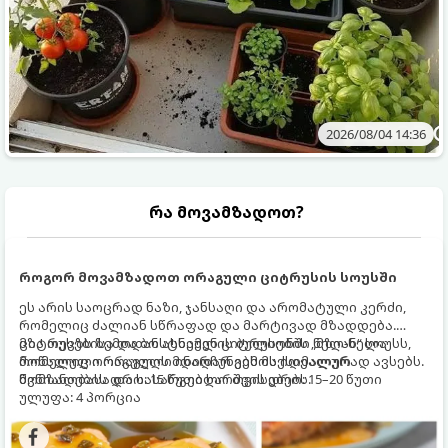
2026/08/04 14:36
რა მოვამზადოთ?
როგორ მოვამზადოთ ორაგული ციტრუსის სოუსში
ეს არის საოცრად ნაზი, ჯანსაღი და არომატული კერძი,
რომელიც ძალიან სწრაფად და მარტივად მზადდება.
ციტრუსებისა და ბოსტნეულის ბულიონში ნელ-ნელა
მზა თევზს ზემოდან ასხამენ ციტრუსების „მზიან“ სოუსს,
მოწალული ორაგული ინარჩუნებს მაქსიმალურ
რომელიც ორაგულის მდიდარ გემოს იდეალურად ავსებს.
წვნიანობასა და სასარგებლო თვისებებს.
მომზადების დრო: 15 წუთი ხარშვის დრო: 15–20 წუთი
ულუფა: 4 პორცია