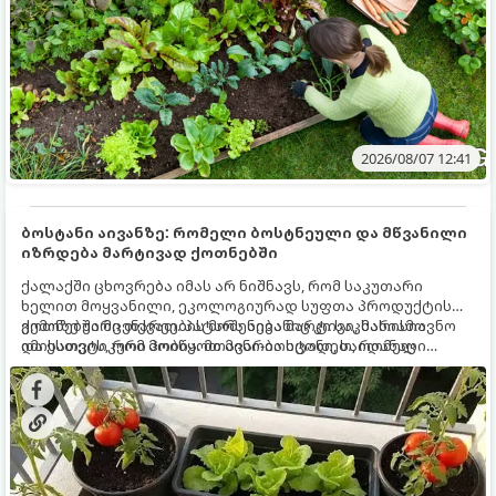
2026/08/07 12:41
ბოსტანი აივანზე: რომელი ბოსტნეული და მწვანილი
იზრდება მარტივად ქოთნებში
ქალაქში ცხოვრება იმას არ ნიშნავს, რომ საკუთარი
ხელით მოყვანილი, ეკოლოგიურად სუფთა პროდუქტის
გემოზე უარი თქვათ. პატარა აივანიც კი საკმარისია
ქოთნებში მცენარეების მოშენება მარტივი, სასიამოვნო
იმისათვის, რომ მოიწყოთ მინი-ბოსტანი, საიდანაც
და ესთეტიკური ჰობია. მთავარია იცოდეთ, რომელი
ყოველდღიურად ახალ, არომატულ მწვანილსა და
კულტურები ეგუებიან ქოთნის პირობებს ყველაზე კარგად
ბოსტნეულს მოკრეფთ.
და როგორ მოუაროთ მათ სწორად.