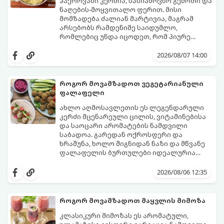
ჰაეროვანი კერძია, სასიამოვნო გემოთი და
ნაღების-მოყვითალო ფერით. მისი
მომზადება ძალიან მარტივია, მაგრამ
არსებობს რამდენიმე საიდუმლო,
რომლებიც უნდა იცოდეთ, რომ პიურე
იდეალურად გემრიელი გამოვიდეს.
2026/08/07 14:00
როგორ მოვამზადოთ ვეგეტარიანული
ფალაფელი
ახლო აღმოსავლეთის ეს ლეგენდარული
კერძი მცენარეული ცილის, ვიტამინებისა
და საოცარი არომატების ნამდვილი
საბადოა. გარედან ოქროსფერი და
ხრაშუნა, ხოლო შიგნიდან ნაზი და მწვანე
ფალაფელის ბურთულები იდეალურია
პიტაში (არაბულ პურში) ჩასადებად,
ამ რეცეპტის მთავარი საიდუმლო იმაში
სალათებთან ერთად ან ტახინის (სესამის)
მდგომარეობს, რომ გამოიყენება
2026/08/06 12:35
სოუსთან მირთმევისთვის.
გამომშრალი და ჩამბალი მუხუდო და არა
დაკონსერვებული, რათა ბურთულებმა
შეწვისას ფორმა იდეალურად შეინარჩუნოს
როგორ მოვამზადოთ მაყვლის მიმოზა
და არ დაიშალოს.
მომზადების დრო: 20 წუთი (დამატებით
კლასიკური მიმოზას ეს არომატული,