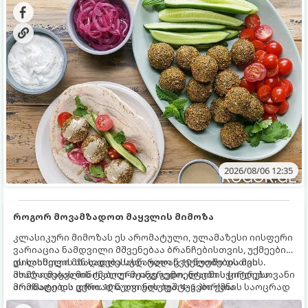
2026/08/06 12:35
როგორ მოვამზადოთ მაყვლის მიმოზა
კლასიკური მიმოზას ეს არომატული, ულამაზესი იისფერი
ვარიაცია ნამდვილი მშვენებაა ბრანჩებისთვის, უქმეების
დილისთვის ან სადღესასწაულო წვეულებებისთვის.
ეს სასმელი მზადდება სულ რაღაც 10 წუთში და მის
ახალი მაყვლის ტკბილ-მჟავე გემო, ლაიმის ციტრუსოვანი
მომზადებას მინიმალური ინგრედიენტები სჭირდება.
არომატი და ცქრიალა ღვინის ბუშტუკები ქმნის საოცრად
მომზადების დრო: 10 წუთი ულუფა: 4–6 პორცია
დახვეწილ და მაგრილებელ კოქტეილს.