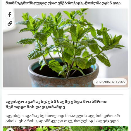
რომ პიტნა მხოლოდ ქოთანში მოვიყვანოთ, რადგან ღია
ნორჩი, არომატული ფოთლებით ჩაის, ლიმონათისა თუ
გრუნტში (ბაღში) დარგვისას ის ფესვებით ძალიან
კერძებისთვის.
სწრაფად ვრცელდება და სხვა მცენარეებს ავიწროებს.
2026/08/07 12:46
აგვისტო აგარაკზე: ეს 5 საქმე უნდა მოასწროთ
შემოდგომის დადგომამდე
აგვისტო აგარაკზე მხოლოდ მოსავლის აღების დრო არ
არის - ეს არის გადამწყვეტი თვე, როდესაც საფუძველი
ეყრება მომავალი წლის მოსავალს და ბაღი მზადდება