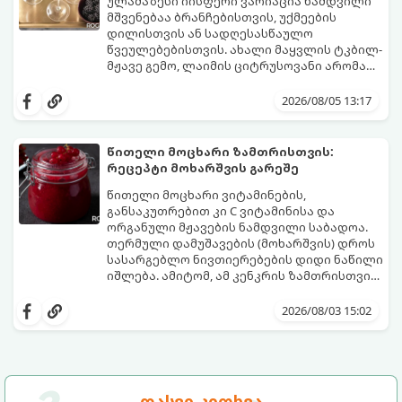
მუხუდოს ჩალბობის დრო: 12-24 საათი)
ულამაზესი იისფერი ვარიაცია ნამდვილი
შეწვის დრო: 10–15 წუთი ულუფა: 20–24 ცალი
მშვენებაა ბრანჩებისთვის, უქმეების
ბურთულა (4–6 პორცია)
დილისთვის ან სადღესასწაულო
წვეულებებისთვის. ახალი მაყვლის ტკბილ-
მჟავე გემო, ლაიმის ციტრუსოვანი არომატი
და ცქრიალა ღვინის ბუშტუკები ქმნის
ეს სასმელი მზადდება სულ რაღაც 10 წუთში
საოცრად დახვეწილ და მაგრილებელ
და მის მომზადებას მინიმალური
2026/08/05 13:17
კოქტეილს.
ინგრედიენტები სჭირდება.
მომზადების დრო: 10 წუთი ულუფა: 4–6
პორცია
წითელი მოცხარი ზამთრისთვის:
რეცეპტი მოხარშვის გარეშე
წითელი მოცხარი ვიტამინების,
განსაკუთრებით კი C ვიტამინისა და
ორგანული მჟავების ნამდვილი საბადოა.
თერმული დამუშავების (მოხარშვის) დროს
სასარგებლო ნივთიერებების დიდი ნაწილი
იშლება. ამიტომ, ამ კენკრის ზამთრისთვის
შესანახად საუკეთესო გზა „ცოცხალი ჯემის“
ეს მეთოდი ინარჩუნებს მოცხარის
მომზადებაა - მოხარშვის გარეშე.
ბუნებრივ, კაშკაშა გემოს, არომატს და
2026/08/03 15:02
ყველა სასარგებლო თვისებას.
დასვი კითხვა