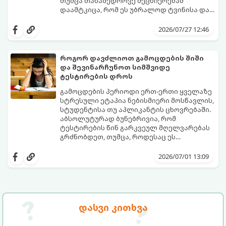
თუმცა თანამედროვე მეცნიერებამ
დაამტკიცა, რომ ეს უბრალოდ ტვინისა და
ნერვული სისტემის მუშაობის უნიკალური
გთავაზობთ 10 საინტერესო მეცნიერულ
თავისებურებაა.
ფაქტს იმის შესახებ, თუ როგორ მუშაობს
2026/07/27 12:46
მემარცხენეების ტვინი და რა
უპირატესობები თუ გამოწვევები აქვთ
მათ ყოველდღიურ ცხოვრებაში.
როგორ დავძლიოთ გამოცდების შიში
და შევინარჩუნოთ სიმშვიდე
ტესტირების დროს
გამოცდების პერიოდი ერთ-ერთი ყველაზე
სტრესული ეტაპია ნებისმიერი მოსწავლის,
სტუდენტისა თუ აპლიკანტის ცხოვრებაში.
აბსოლუტურად ბუნებრივია, რომ
ტესტირების წინ გარკვეულ მღელვარებას
გრძნობდეთ, თუმცა, როდესაც ეს
მღელვარება პანიკასა და ძლიერ შიშში
გამოცდების შიში (ტესტური შფოთვა)
გადადის, ის ბლოკავს ტვინის რესურსებს.
მხოლოდ ცოდნის ნაკლებობით არ არის
2026/07/01 13:09
ხშირად ხდება, რომ ნასწავლი მასალა
გამოწვეული. ეს არის ფსიქოლოგიური
გამოცდის ოთახში შესვლისთანავე
რეაქცია წარუმატებლობის შიშზე.
ადამიანს სრულიად ავიწყდება (ე.წ.
საბედნიეროდ, არსებობს კონკრეტული
„ბლექაუტის“ ეფექტი).
მეცნიერული ხრიკები, რომლებიც
დაგეხმარებათ ემოციების მართვასა და
გთავაზობთ ნაბიჯ-ნაბიჯ გზამკვლევს, თუ
დასვი კითხვა
ტესტირებისას მაქსიმალური
როგორ დაამარცხოთ საგამოცდო
კონცენტრაციის შენარჩუნებაში.
პანიკა: