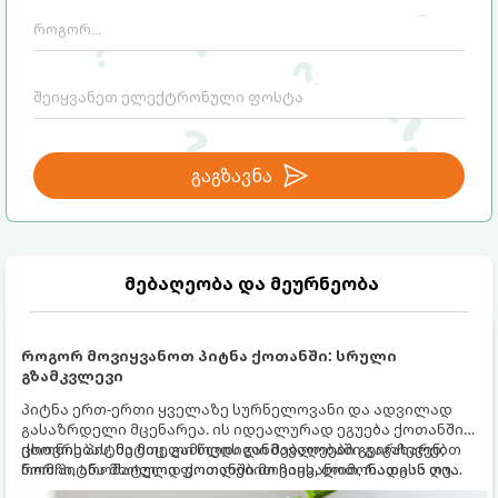
გაგზავნა
მებაღეობა და მეურნეობა
როგორ მოვიყვანოთ პიტნა ქოთანში: სრული
გზამკვლევი
პიტნა ერთ-ერთი ყველაზე სურნელოვანი და ადვილად
გასაზრდელი მცენარეა. ის იდეალურად ეგუება ქოთანში
ცხოვრებას, მეტიც, გამოცდილი მებაღეები გვირჩევენ,
ქოთნის პიტნა მთელი წლის განმავლობაში გაგახარებთ
რომ პიტნა მხოლოდ ქოთანში მოვიყვანოთ, რადგან ღია
ნორჩი, არომატული ფოთლებით ჩაის, ლიმონათისა თუ
გრუნტში (ბაღში) დარგვისას ის ფესვებით ძალიან
კერძებისთვის.