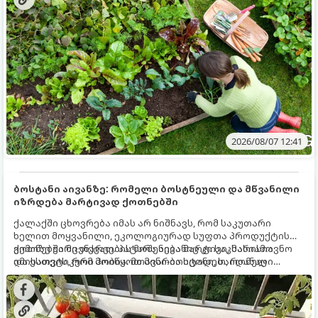
ზამთარს გაუძლონ, აგვისტოს ბოლომდე 5
მნიშვნელოვანი საქმის გაკეთება უნდა მოასწროთ:
2026/08/07 12:41
ბოსტანი აივანზე: რომელი ბოსტნეული და მწვანილი
იზრდება მარტივად ქოთნებში
ქალაქში ცხოვრება იმას არ ნიშნავს, რომ საკუთარი
ხელით მოყვანილი, ეკოლოგიურად სუფთა პროდუქტის
გემოზე უარი თქვათ. პატარა აივანიც კი საკმარისია
ქოთნებში მცენარეების მოშენება მარტივი, სასიამოვნო
იმისათვის, რომ მოიწყოთ მინი-ბოსტანი, საიდანაც
და ესთეტიკური ჰობია. მთავარია იცოდეთ, რომელი
ყოველდღიურად ახალ, არომატულ მწვანილსა და
კულტურები ეგუებიან ქოთნის პირობებს ყველაზე კარგად
ბოსტნეულს მოკრეფთ.
და როგორ მოუაროთ მათ სწორად.