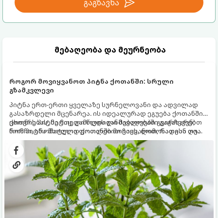
გაგზავნა
მებაღეობა და მეურნეობა
როგორ მოვიყვანოთ პიტნა ქოთანში: სრული
გზამკვლევი
პიტნა ერთ-ერთი ყველაზე სურნელოვანი და ადვილად
გასაზრდელი მცენარეა. ის იდეალურად ეგუება ქოთანში
ცხოვრებას, მეტიც, გამოცდილი მებაღეები გვირჩევენ,
ქოთნის პიტნა მთელი წლის განმავლობაში გაგახარებთ
რომ პიტნა მხოლოდ ქოთანში მოვიყვანოთ, რადგან ღია
ნორჩი, არომატული ფოთლებით ჩაის, ლიმონათისა თუ
გრუნტში (ბაღში) დარგვისას ის ფესვებით ძალიან
კერძებისთვის.
სწრაფად ვრცელდება და სხვა მცენარეებს ავიწროებს.