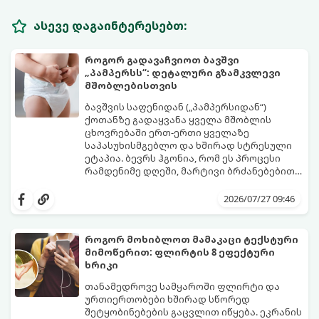
ასევე დაგაინტერესებთ:
როგორ გადავაჩვიოთ ბავშვი
„პამპერსს“: დეტალური გზამკვლევი
მშობლებისთვის
ბავშვის საფენიდან („პამპერსიდან“)
ქოთანზე გადაყვანა ყველა მშობლის
ცხოვრებაში ერთ-ერთი ყველაზე
საპასუხისმგებლო და ხშირად სტრესული
ეტაპია. ბევრს ჰგონია, რომ ეს პროცესი
რამდენიმე დღეში, მარტივი ბრძანებებით
წყდება, თუმცა სინამდვილეში ეს არის
გთავაზობთ დეტალურ გზამკვლევს, თუ
ფიზიოლოგიური და ფსიქოლოგიური
როგორ გახადოთ ეს პროცესი
2026/07/27 09:46
მომწიფების პროცესი, რომელიც
უმტკივნეულო როგორც ბავშვისთვის,
ინდივიდუალურ მიდგომასა და
ისე თქვენთვის.
მოთმინებას მოითხოვს.
როგორ მოხიბლოთ მამაკაცი ტექსტური
მიმოწერით: ფლირტის 8 ეფექტური
ხრიკი
თანამედროვე სამყაროში ფლირტი და
ურთიერთობები ხშირად სწორედ
შეტყობინებების გაცვლით იწყება. ეკრანის