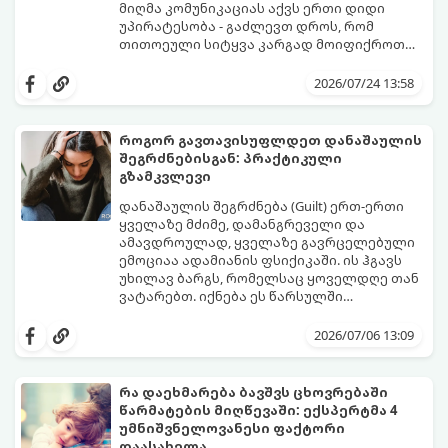
მიღმა კომუნიკაციას აქვს ერთი დიდი
უპირატესობა - გაძლევთ დროს, რომ
თითოეული სიტყვა კარგად მოიფიქროთ
და საიდუმლოებით მოცული, მიმზიდველი
თუ გსურთ, რომ მან ტელეფონს თვალი ვერ
იმიჯი შექმნათ.
მოაცილოს და მოუთმენლად ელოდოს
2026/07/24 13:58
თქვენს ყოველ შეტყობინებას, გამოიყენეთ
ფსიქოლოგიაზე დაფუძნებული ეს 10 ოქროს
წესი:
როგორ გავთავისუფლდეთ დანაშაულის
შეგრძნებისგან: პრაქტიკული
გზამკვლევი
დანაშაულის შეგრძნება (Guilt) ერთ-ერთი
ყველაზე მძიმე, დამანგრეველი და
ამავდროულად, ყველაზე გავრცელებული
ემოციაა ადამიანის ფსიქიკაში. ის ჰგავს
უხილავ ბარგს, რომელსაც ყოველდღე თან
ვატარებთ. იქნება ეს წარსულში
დაშვებული შეცდომა, ვინმესთვის გულის
ფსიქოთერაპიაში მიიჩნევა, რომ
ტკენა, ოჯახის წევრებისთვის
დანაშაულის გრძნობას აქვს თავისი
2026/07/06 13:09
არასაკმარისი დროის დათმობა თუ
დადებითი, ევოლუციური ფუნქციაც ის
საკუთარი თავის მიმართ წაყენებული
გვკარნახობს, როდის დავარღვიეთ
გადაჭარბებული მოთხოვნები
საკუთარი თუ საზოგადოებრივი მორალური
რა დაეხმარება ბავშვს ცხოვრებაში
-დანაშაულის განცდა შიგნიდან ფიტავს
კოდექსი. თუმცა, როდესაც ეს ემოცია
წარმატების მიღწევაში: ექსპერტმა 4
ადამიანს და ართმევს მას აწმყოთი
ქრონიკულ ფორმას იღებს, ის ნევროზულ,
გთავაზობთ პრაქტიკულ, ფსიქოლოგიურ
უმნიშვნელოვანესი ფაქტორი
ტკბობის უნარს.
ტოქსიკურ სინდრომად იქცევა.
გზამკვლევს, თუ როგორ დაამუშაოთ
დაასახელა