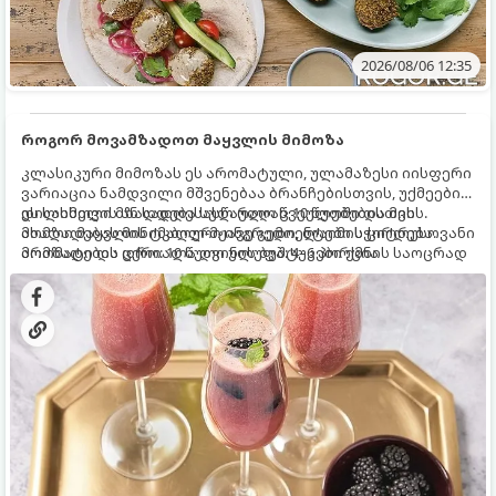
2026/08/06 12:35
როგორ მოვამზადოთ მაყვლის მიმოზა
კლასიკური მიმოზას ეს არომატული, ულამაზესი იისფერი
ვარიაცია ნამდვილი მშვენებაა ბრანჩებისთვის, უქმეების
დილისთვის ან სადღესასწაულო წვეულებებისთვის.
ეს სასმელი მზადდება სულ რაღაც 10 წუთში და მის
ახალი მაყვლის ტკბილ-მჟავე გემო, ლაიმის ციტრუსოვანი
მომზადებას მინიმალური ინგრედიენტები სჭირდება.
არომატი და ცქრიალა ღვინის ბუშტუკები ქმნის საოცრად
მომზადების დრო: 10 წუთი ულუფა: 4–6 პორცია
დახვეწილ და მაგრილებელ კოქტეილს.