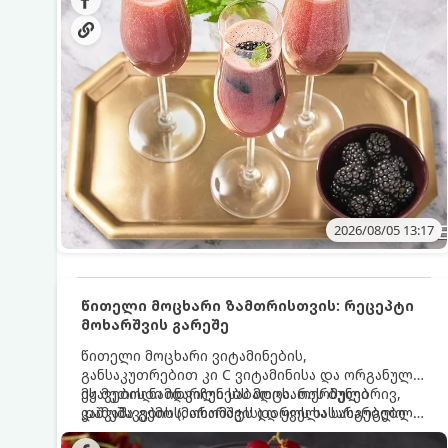
მაგრილებელ კოქტეილს.
2026/08/05 13:17
წითელი მოცხარი ზამთრისთვის: რეცეპტი
მოხარშვის გარეშე
წითელი მოცხარი ვიტამინების,
განსაკუთრებით კი C ვიტამინისა და ორგანული
მჟავების ნამდვილი საბადოა. თერმული
ეს მეთოდი ინარჩუნებს მოცხარის ბუნებრივ,
დამუშავების (მოხარშვის) დროს სასარგებლო
კაშკაშა გემოს, არომატს და ყველა სასარგებლო
ნივთიერებების დიდი ნაწილი იშლება. ამიტომ,
თვისებას.