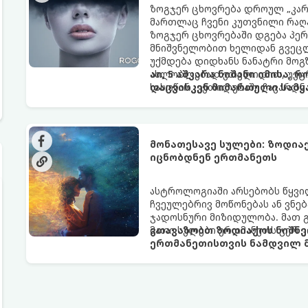
ზოგჯერ ცხოვრება დროულ „კარა
მართლაც ჩვენი კუთვნილი რაღ
ზოგჯერ ცხოვრებაში დგება პე
მნიშვნელობით ხელიდან გვეცლე
უქმდება დიდხანს ნანატრი მოგ
ახლობლებად ვთვლიდით, უეცრა
აი, 5 აშკარა ნიშანი იმისა, 
სასოწარკვეთილებაში ჩავარდნა
დაცვისკენ მიმართული სამყ
ფენომენი ხშირად სხვანაირად გ
არაცნობიერის) ფარული დამცავ
მაგრამ ჯერ კიდევ უხილავი სა
მონათესავე სულები: ზოდია
იცნობდნენ ერთმანეთს
ასტროლოგიაში არსებობს წყვი
ჩვეულებრივ მოწონებას ან ვნებ
ჯადოსნური მიზიდულობა. მათ 
მათი სულები ერთმანეთს ჯერ კ
გთავაზობთ ზოდიაქოს ნიშნე
ერთმანეთისთვის ნამდვილ მ