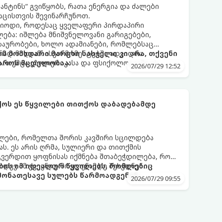
ნტინს“ გვიწყობს, რათა ენერგია და ძალები
აცისთვის შევინარჩუნოთ.
რიოდი, როდესაც ყველაფერი პირდაპირი
ბა: იშლება მნიშვნელოვანი გარიგებები,
ზაურობები, ხოლო ადამიანები, რომლებსაც
დ მიდიან. ასეთ მომენტებში ადვილია
რომ მომხდარი მარცხი სასჯელი კი არა, თქვენი
. თუმცა ეზოთერიკასა და ფსიქოლოგიაში ეს
აროს მცდელობაა:
2026/07/29 12:52
ანიხილება: როგორც სამყაროს (ან ჩვენი
ი მექანიზმების მუშაობა, რომელთაც რეალური,
ფრთხისგან შორს მივყავართ.
ქოს ეს წყვილები თითქოს დაბადებამდე
ლები, რომელთა შორის კავშირი სცილდება
ას. ეს არის ღრმა, სულიერი და თითქმის
გვერდით ყოფნისას იქმნება შთაბეჭდილება, რომ
იდევ ამ ქვეყნად მოვლენამდე შეხვდნენ.
ბის იმ იდეალურ წყვილებს, რომლებიც
ონათესავე სულებს წარმოადგენენ:
2026/07/29 09:55