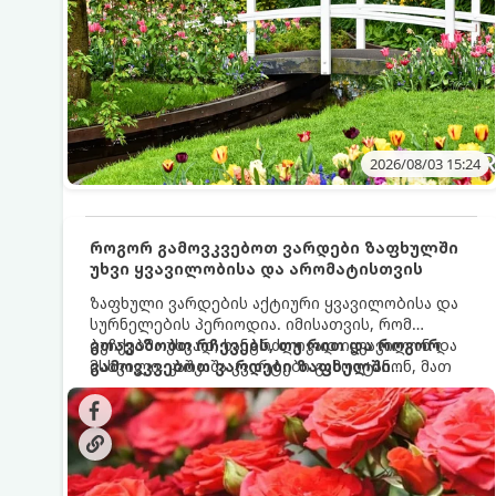
2026/08/03 15:24
როგორ გამოვკვებოთ ვარდები ზაფხულში
უხვი ყვავილობისა და არომატისთვის
ზაფხული ვარდების აქტიური ყვავილობისა და
სურნელების პერიოდია. იმისათვის, რომ
ბუჩქებმა უხვად, ხანგრძლივად იყვავილონ და
გთავაზობთ რჩევებს, თუ რით და როგორ
მსხვილი, კაშკაშა კვირტები გამოიტანონ, მათ
გამოვკვებოთ ვარდები ზაფხულში
რეგულარული და სწორი გამოკვება
საუკეთესო შედეგის მისაღწევად:
სჭირდებათ. ზაფხულის პერიოდში მცენარის
მოთხოვნილებები იცვლება, ამიტომ
მნიშვნელოვანია ვიცოდეთ, რომელი სასუქები
გამოიყენება ამ დროს.