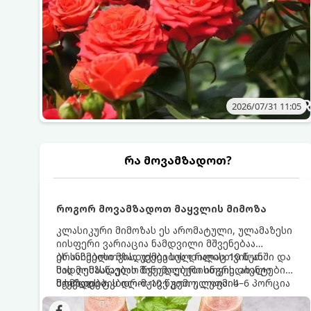
2026/07/31 11:05
რა მოვამზადოთ?
როგორ მოვამზადოთ მაყვლის მიმოზა
კლასიკური მიმოზას ეს არომატული, ულამაზესი
იისფერი ვარიაცია ნამდვილი მშვენებაა
ბრანჩებისთვის, უქმეების დილისთვის ან
ეს სასმელი მზადდება სულ რაღაც 10 წუთში და
სადღესასწაულო წვეულებებისთვის. ახალი
მის მომზადებას მინიმალური ინგრედიენტები
მაყვლის ტკბილ-მჟავე გემო, ლაიმის
სჭირდება.
მომზადების დრო: 10 წუთი ულუფა: 4–6 პორცია
ციტრუსოვანი არომატი და ცქრიალა ღვინის
ბუშტუკები ქმნის საოცრად დახვეწილ და