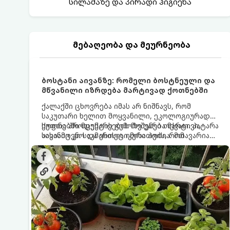
სილამაზე და პირადი ჰიგიენა
მებაღეობა და მეურნეობა
ბოსტანი აივანზე: რომელი ბოსტნეული და
მწვანილი იზრდება მარტივად ქოთნებში
ქალაქში ცხოვრება იმას არ ნიშნავს, რომ
საკუთარი ხელით მოყვანილი, ეკოლოგიურად
სუფთა პროდუქტის გემოზე უარი თქვათ. პატარა
ქოთნებში მცენარეების მოშენება მარტივი,
აივანიც კი საკმარისია იმისათვის, რომ
სასიამოვნო და ესთეტიკური ჰობია. მთავარია
მოიწყოთ მინი-ბოსტანი, საიდანაც
იცოდეთ, რომელი კულტურები ეგუებიან
ყოველდღიურად ახალ, არომატულ მწვანილსა
ქოთნის პირობებს ყველაზე კარგად და როგორ
და ბოსტნეულს მოკრეფთ.
მოუაროთ მათ სწორად.