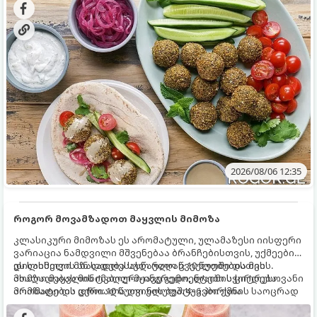
2026/08/06 12:35
როგორ მოვამზადოთ მაყვლის მიმოზა
კლასიკური მიმოზას ეს არომატული, ულამაზესი იისფერი
ვარიაცია ნამდვილი მშვენებაა ბრანჩებისთვის, უქმეების
დილისთვის ან სადღესასწაულო წვეულებებისთვის.
ეს სასმელი მზადდება სულ რაღაც 10 წუთში და მის
ახალი მაყვლის ტკბილ-მჟავე გემო, ლაიმის ციტრუსოვანი
მომზადებას მინიმალური ინგრედიენტები სჭირდება.
არომატი და ცქრიალა ღვინის ბუშტუკები ქმნის საოცრად
მომზადების დრო: 10 წუთი ულუფა: 4–6 პორცია
დახვეწილ და მაგრილებელ კოქტეილს.