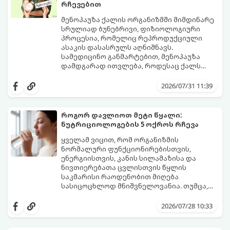
რჩევებით
მენოპაუზა ქალის ორგანიზმში მიმდინარე
სრულიად ბუნებრივი, ფიზიოლოგიური
პროცესია, რომელიც რეპროდუქციული
ასაკის დასასრულს აღნიშნავს.
სამედიცინო განმარტებით, მენოპაუზა
დამდგარად ითვლება, როდესაც ქალს
ზედიზედ 12 თვის განმავლობაში არ ჰქონია
თუმცა, ორგანიზმში ჰორმონალური
მენსტრუაცია.
ცვლილებები ამ მომენტამდე ბევრად ადრე
2026/07/31 11:39
იწყება - ამ გარდამავალ ეტაპს
პერიმენოპაუზა ეწოდება (რომელიც
საშუალოდ 40-დან 50 წლამდე ასაკში იწყება
როგორ დავლიოთ მეტი წყალი:
და შესაძლოა 4-დან 8 წლამდე
ნუტრიციოლოგების 5 ოქროს რჩევა
გაგრძელდეს).
იმისათვის, რომ ეს პერიოდი შფოთვის
გარეშე გაიაროთ, მნიშვნელოვანია
ყველამ ვიცით, რომ ორგანიზმის
იცოდეთ, რა სიგნალებს გზავნის ორგანიზმი
ნორმალური ფუნქციონირებისთვის,
და როგორ შეიმსუბუქოთ მდგომარეობა
ენერგიისთვის, კანის სილამაზისა და
მეან-გინეკოლოგებისა და
ნივთიერებათა ცვლისთვის წყლის
ნუტრიციოლოგების რეკომენდაციებით.
საკმარისი რაოდენობით მიღება
სასიცოცხლოდ მნიშვნელოვანია. თუმცა,
ყოველდღიური ფუსფუსის, საქმეებისა თუ
თუ ხშირად გავიწყდებათ წყლის
უბრალოდ ჩვევის არქონის გამო, დღის
დალევა ან მისი გემო მოსაწყენი
2026/07/28 10:33
განმავლობაში საჭირო ოდენობის წყლის
გეჩვენებათ, დიეტოლოგების ეს 5
დალევა ბევრისთვის ნამდვილ
მარტივი და ეფექტური რჩევა