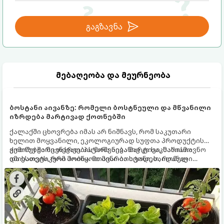
გაგზავნა
მებაღეობა და მეურნეობა
ბოსტანი აივანზე: რომელი ბოსტნეული და მწვანილი
იზრდება მარტივად ქოთნებში
ქალაქში ცხოვრება იმას არ ნიშნავს, რომ საკუთარი
ხელით მოყვანილი, ეკოლოგიურად სუფთა პროდუქტის
გემოზე უარი თქვათ. პატარა აივანიც კი საკმარისია
ქოთნებში მცენარეების მოშენება მარტივი, სასიამოვნო
იმისათვის, რომ მოიწყოთ მინი-ბოსტანი, საიდანაც
და ესთეტიკური ჰობია. მთავარია იცოდეთ, რომელი
ყოველდღიურად ახალ, არომატულ მწვანილსა და
კულტურები ეგუებიან ქოთნის პირობებს ყველაზე კარგად
ბოსტნეულს მოკრეფთ.
და როგორ მოუაროთ მათ სწორად.