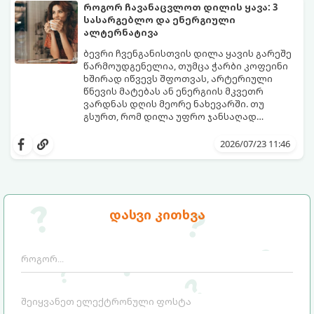
გამოწვევად რჩება.
დაგეხმარებათ, წყლის სმა
როგორ ჩავანაცვლოთ დილის ყავა: 3
ყოველდღიურ, სასიამოვნო ჩვევად
სასარგებლო და ენერგიული
აქციოთ.
ალტერნატივა
ბევრი ჩვენგანისთვის დილა ყავის გარეშე
წარმოუდგენელია, თუმცა ჭარბი კოფეინი
ხშირად იწვევს შფოთვას, არტერიული
წნევის მატებას ან ენერგიის მკვეთრ
ვარდნას დღის მეორე ნახევარში. თუ
გსურთ, რომ დილა უფრო ჯანსაღად
დაიწყოთ და ენერგია დიდხანს
მიჰყევით ამ გზამკვლევს და აღმოაჩინეთ
შეინარჩუნოთ, ექსპერტები ყავის სამ
თქვენთვის სასურველი სასმელი:
2026/07/23 11:46
საუკეთესო ალტერნატივას გვთავაზობენ.
დასვი კითხვა