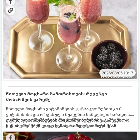
2026/08/05 13:17
წითელი მოცხარი ზამთრისთვის: რეცეპტი
მოხარშვის გარეშე
წითელი მოცხარი ვიტამინების, განსაკუთრებით კი C
ვიტამინისა და ორგანული მჟავების ნამდვილი საბადოა.
თერმული დამუშავების (მოხარშვის) დროს სასარგებლო
ეს მეთოდი ინარჩუნებს მოცხარის ბუნებრივ, კაშკაშა
ნივთიერებების დიდი ნაწილი იშლება. ამიტომ, ამ
გემოს, არომატს და ყველა სასარგებლო თვისებას.
კენკრის ზამთრისთვის შესანახად საუკეთესო გზა
„ცოცხალი ჯემის“ მომზადებაა - მოხარშვის გარეშე.