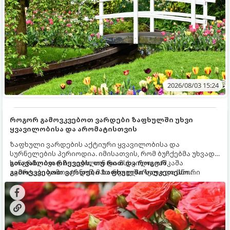
2026/08/03 15:24
როგორ გამოვკვებოთ ვარდები ზაფხულში უხვი
ყვავილობისა და არომატისთვის
ზაფხული ვარდების აქტიური ყვავილობისა და
სურნელების პერიოდია. იმისათვის, რომ ბუჩქებმა უხვად,
ხანგრძლივად იყვავილონ და მსხვილი, კაშკაშა
გთავაზობთ რჩევებს, თუ რით და როგორ
კვირტები გამოიტანონ, მათ რეგულარული და სწორი
გამოვკვებოთ ვარდები ზაფხულში საუკეთესო
გამოკვება სჭირდებათ. ზაფხულის პერიოდში მცენარის
შედეგის მისაღწევად:
მოთხოვნილებები იცვლება, ამიტომ მნიშვნელოვანია
ვიცოდეთ, რომელი სასუქები გამოიყენება ამ დროს.