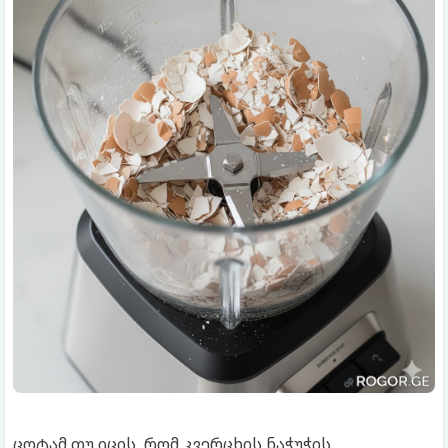
ცოტამ თუ იცის, რომ კვერცხის ნაჭუჭის