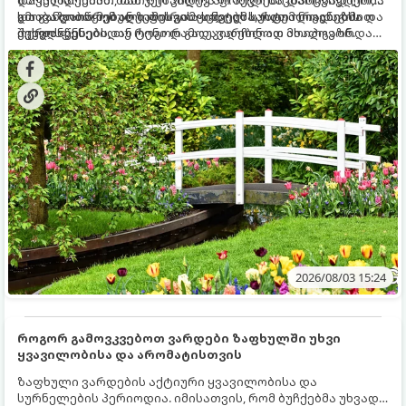
და განვითარებული ფესვთა სისტემა, რათა ნიადაგის
ხმობა დაიწყონ ან ზამთრის ყინვებს სუსტი ორგანიზმით
გთავაზობთ მებაღეების გამოცდილ საიდუმლოებებსა და
ქვედა ფენებიდან ტენი დამოუკიდებლად მოიპოვონ.
შეხვდნენ.
ოქროს წესებს, თუ როგორ გადავარჩინოთ ახალგაზრდა
ხეები ზაფხულის სიცხეში:
2026/08/03 15:24
როგორ გამოვკვებოთ ვარდები ზაფხულში უხვი
ყვავილობისა და არომატისთვის
ზაფხული ვარდების აქტიური ყვავილობისა და
სურნელების პერიოდია. იმისათვის, რომ ბუჩქებმა უხვად,