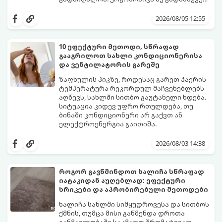
როლს თამაშობს.
აი, როგორ მოაწყოთ იდეალური სამუშაო
კუთხე მცირე ფართში:
2026/08/05 12:55
10 ეფექტური მეთოდი, სწრაფად
გააგრილოთ სახლი კონდიციონერისა
და ვენტილატორის გარეშე
ზაფხულის პიკზე, როდესაც გარეთ ჰაერის
ტემპერატურა რეკორდულ მაჩვენებლებს
აღწევს, სახლში სითბო გაუტანელი ხდება.
სიტუაცია კიდევ უფრო რთულდება, თუ
ბინაში კონდიციონერი არ გაქვთ ან
ელექტროენერგია გაითიშა.
საბედნიეროდ, არსებობს ფიზიკის მარტივი
კანონები და გამოცდილი ყოფითი ხრიკები,
2026/08/03 14:38
რომლებიც დაგეხმარებათ, საგრძნობლად
დაწიოთ ტემპერატურა სახლში და შექმნათ
სასიამოვნო სიგრილე სპეციალური
როგორ გავწმინდოთ ხალიჩა სწრაფად
ტექნიკის გარეშეც.
იატაკიდან აუღებლად: ეფექტური
გთავაზობთ 10 საუკეთესო და
ხრიკები და აპრობირებული მეთოდები
ხელმისაწვდომ მეთოდს:
ხალიჩა სახლში სიმყუდროვესა და სითბოს
ქმნის, თუმცა მისი გაწმენდა დროთა
განმავლობაში საკმაოდ შრომატევად