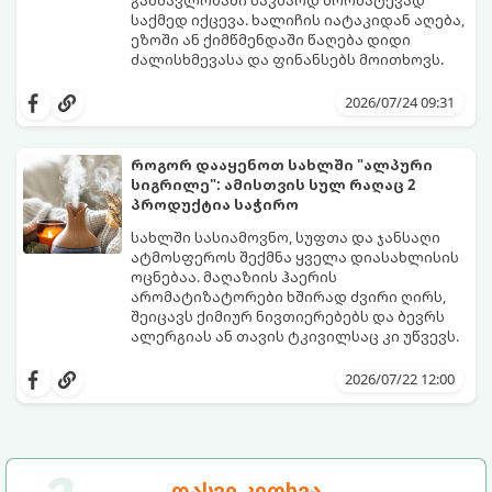
საქმედ იქცევა. ხალიჩის იატაკიდან აღება,
ეზოში ან ქიმწმენდაში წაღება დიდი
ძალისხმევასა და ფინანსებს მოითხოვს.
სინამდვილეში, არსებობს რამდენიმე
ეფექტური, ბიუჯეტური და აპრობირებული
2026/07/24 09:31
მეთოდი, რომელთა დახმარებითაც
შეძლებთ ხალიჩის ადგილზევე გაწმენდას,
ლაქების ამოყვანასა და პირვანდელი
როგორ დააყენოთ სახლში "ალპური
სიახლის დაბრუნებას.
სიგრილე": ამისთვის სულ რაღაც 2
პროდუქტია საჭირო
სახლში სასიამოვნო, სუფთა და ჯანსაღი
ატმოსფეროს შექმნა ყველა დიასახლისის
ოცნებაა. მაღაზიის ჰაერის
არომატიზატორები ხშირად ძვირი ღირს,
შეიცავს ქიმიურ ნივთიერებებს და ბევრს
ალერგიას ან თავის ტკივილსაც კი უწვევს.
სინამდვილეში, ნამდვილი „ალპური
სიგრილისა“ და სიახლის ეფექტის მიღწევა
2026/07/22 12:00
სრულიად ბუნებრივი, უსაფრთხო და
ბიუჯეტური გზით არის შესაძლებელი.
ამისათვის სულ რაღაც 2 უბრალო
ინგრედიენტი დაგჭირდებათ, რომლებიც
სავარაუდოდ უკვე გაქვთ სამზარეულოში!
დასვი კითხვა