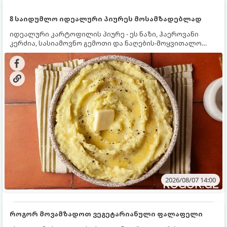
8 საიდუმლო იდეალური პიურეს მოსამზადებლად
იდეალური კარტოფილის პიურე - ეს ნაზი, ჰაეროვანი
კერძია, სასიამოვნო გემოთი და ნაღების-მოყვითალო
ფერით. მისი მომზადება ძალიან მარტივია, მაგრამ
არსებობს რამდენიმე საიდუმლო, რომლებიც უნდა
იცოდეთ, რომ პიურე იდეალურად გემრიელი გამოვიდეს.
2026/08/07 14:00
როგორ მოვამზადოთ ვეგეტარიანული ფალაფელი