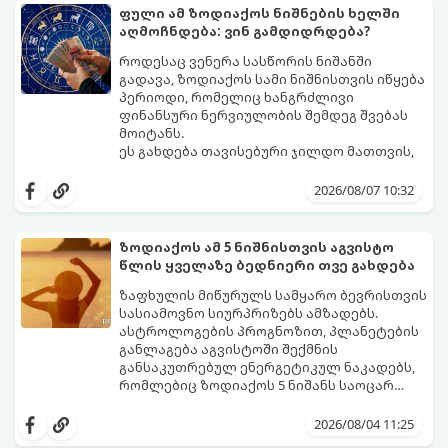
ფული ამ ზოდიაქოს ნიშნების ხელში
აღმოჩნდება: ვინ გამდიდრდება?
როდესაც ვენერა სასწორის ნიშანში
გადავა, ზოდიაქოს სამი ნიშნისთვის იწყება
პერიოდი, რომელიც ხანგრძლივი
ფინანსური ნერვიულობის შემდეგ შვებას
მოიტანს.
ეს გახდება თავისებური ჯილდო მათთვის,
ვინც დიდხანს შრომობდა, მოთმინებას
იჩენდა და სირთულეების მიუხედავად წინ
2026/08/07 10:32
სვლას განაგრძობდა. ბევრი მიეჩვია
სტაბილურობისთვის ბრძოლას,
სურვილების გადადებასა და ხარჯების
ზოდიაქოს ამ 5 ნიშნისთვის აგვისტო
მკაცრ კონტროლს. თუმცა, ახლა სიტუაცია
პრობლემები, რომლებიც უსასრულო
წლის ყველაზე ბედნიერი თვე გახდება
თანდათან შეიცვლება.
გეგონათ, უკან დაიხევს, ამასთან ერთად კი
გაჩნდება მეტი ნდობა მომავლის მიმართ.
ზაფხულის მიწურულს სამყარო ბევრისთვის
რთული პერიოდის შემდეგ ეს ნიშნები
სასიამოვნო სიურპრიზებს ამზადებს.
შეძლებენ ამოისუნთქონ და დაინახონ
ასტროლოგების პროგნოზით, პლანეტების
ახალი შესაძლებლობები.
განლაგება აგვისტოში შექმნის
განსაკუთრებულ ენერგეტიკულ ნაკადებს,
რომლებიც ზოდიაქოს 5 ნიშანს საოცარ
იღბალს, ჰარმონიასა და წარმატებას
მათთვის აგვისტო გარდამტეხი და წლის
მოუტანს.
ყველაზე ბედნიერი თვე აღმოჩნდება.
2026/08/04 11:25
გაიგეთ, მოხვდით თუ არა ამ იღბლიანთა