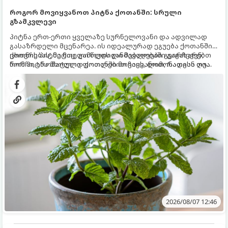
როგორ მოვიყვანოთ პიტნა ქოთანში: სრული
გზამკვლევი
პიტნა ერთ-ერთი ყველაზე სურნელოვანი და ადვილად
გასაზრდელი მცენარეა. ის იდეალურად ეგუება ქოთანში
ცხოვრებას, მეტიც, გამოცდილი მებაღეები გვირჩევენ,
ქოთნის პიტნა მთელი წლის განმავლობაში გაგახარებთ
რომ პიტნა მხოლოდ ქოთანში მოვიყვანოთ, რადგან ღია
ნორჩი, არომატული ფოთლებით ჩაის, ლიმონათისა თუ
გრუნტში (ბაღში) დარგვისას ის ფესვებით ძალიან
კერძებისთვის.
სწრაფად ვრცელდება და სხვა მცენარეებს ავიწროებს.
2026/08/07 12:46