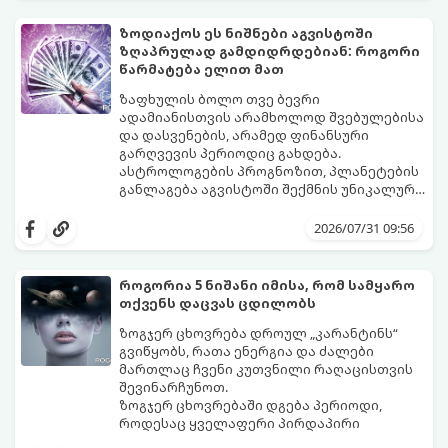
შორის:
ზოდიაქოს ეს ნიშნები აგვისტოში
ზღაპრულად გამდიდრდებიან: როგორი
წარმატება ელით მათ
ზაფხულის ბოლო თვე ბევრი
ადამიანისთვის არამხოლოდ შვებულებისა
და დასვენების, არამედ ფინანსური
გარღვევის პერიოდიც გახდება.
ასტროლოგების პროგნოზით, პლანეტების
განლაგება აგვისტოში შექმნის უნიკალურ
ენერგეტიკულ ნაკადებს, რომლებიც
გაიგეთ, მოხვდით თუ არა იმ იღბლიანთა
ზოდიაქოს 4 ნიშანს ფინანსური წარმატების
შორის, ვისაც აგვისტოში ფინანსური
2026/07/31 09:56
მიღწევასა და შემოსავლების
იღბალი გაუღიმებს:
საგრძნობლად გაზრდაში დაეხმარება.
როგორია 5 ნიშანი იმისა, რომ სამყარო
თქვენს დაცვას ცდილობს
ზოგჯერ ცხოვრება დროულ „კარანტინს“
გვიწყობს, რათა ენერგია და ძალები
მართლაც ჩვენი კუთვნილი რაღაცისთვის
შევინარჩუნოთ.
ზოგჯერ ცხოვრებაში დგება პერიოდი,
როდესაც ყველაფერი პირდაპირი
მნიშვნელობით ხელიდან გვეცლება: