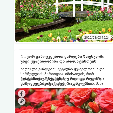
2026/08/03 15:24
როგორ გამოვკვებოთ ვარდები ზაფხულში
უხვი ყვავილობისა და არომატისთვის
ზაფხული ვარდების აქტიური ყვავილობისა და
სურნელების პერიოდია. იმისათვის, რომ
ბუჩქებმა უხვად, ხანგრძლივად იყვავილონ და
გთავაზობთ რჩევებს, თუ რით და როგორ
მსხვილი, კაშკაშა კვირტები გამოიტანონ, მათ
გამოვკვებოთ ვარდები ზაფხულში
რეგულარული და სწორი გამოკვება
საუკეთესო შედეგის მისაღწევად:
სჭირდებათ. ზაფხულის პერიოდში მცენარის
მოთხოვნილებები იცვლება, ამიტომ
მნიშვნელოვანია ვიცოდეთ, რომელი სასუქები
გამოიყენება ამ დროს.