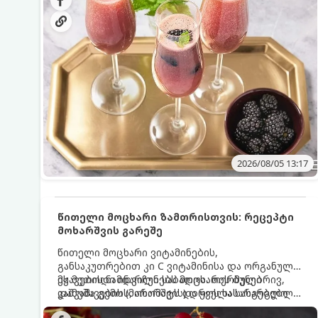
მაგრილებელ კოქტეილს.
2026/08/05 13:17
წითელი მოცხარი ზამთრისთვის: რეცეპტი
მოხარშვის გარეშე
წითელი მოცხარი ვიტამინების,
განსაკუთრებით კი C ვიტამინისა და ორგანული
მჟავების ნამდვილი საბადოა. თერმული
ეს მეთოდი ინარჩუნებს მოცხარის ბუნებრივ,
დამუშავების (მოხარშვის) დროს სასარგებლო
კაშკაშა გემოს, არომატს და ყველა სასარგებლო
ნივთიერებების დიდი ნაწილი იშლება. ამიტომ,
თვისებას.