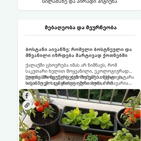
სილამაზე და პირადი ჰიგიენა
მებაღეობა და მეურნეობა
ბოსტანი აივანზე: რომელი ბოსტნეული და
მწვანილი იზრდება მარტივად ქოთნებში
ქალაქში ცხოვრება იმას არ ნიშნავს, რომ
საკუთარი ხელით მოყვანილი, ეკოლოგიურად
სუფთა პროდუქტის გემოზე უარი თქვათ. პატარა
ქოთნებში მცენარეების მოშენება მარტივი,
აივანიც კი საკმარისია იმისათვის, რომ
სასიამოვნო და ესთეტიკური ჰობია. მთავარია
მოიწყოთ მინი-ბოსტანი, საიდანაც
იცოდეთ, რომელი კულტურები ეგუებიან
ყოველდღიურად ახალ, არომატულ მწვანილსა
ქოთნის პირობებს ყველაზე კარგად და როგორ
და ბოსტნეულს მოკრეფთ.
მოუაროთ მათ სწორად.