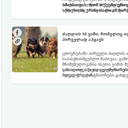
მიაღწიოს, ხოლო 30°C სიცხეში 
იმისათვის, რომ თქვენი ერ
სულ რაღაც 1-2 წუთიანი გასეირნ
არსებობს ერთი ძალიან მარტ
მტკივნეული დამწვრობა მიიღოს
ძაღლის 10 ჯიში, რომელიც ი
პირველად აჰყავს
ცხოვრებაში პირველი ძაღლის 
საპასუხისმგებლო ნაბიჯია. გა
მნიშვნელოვანია ისეთი ჯიშის 
ხასიათით, ადვილად იწვრთნება
კინოლოგებმა და ვეტერინარებმ
რთულ მოვლას.
იდეალური პარტნიორები გახდე