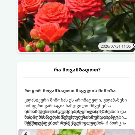
2026/07/31 11:05
რა მოვამზადოთ?
როგორ მოვამზადოთ მაყვლის მიმოზა
კლასიკური მიმოზას ეს არომატული, ულამაზესი
იისფერი ვარიაცია ნამდვილი მშვენებაა
ბრანჩებისთვის, უქმეების დილისთვის ან
ეს სასმელი მზადდება სულ რაღაც 10 წუთში და
სადღესასწაულო წვეულებებისთვის. ახალი
მის მომზადებას მინიმალური ინგრედიენტები
მაყვლის ტკბილ-მჟავე გემო, ლაიმის
სჭირდება.
მომზადების დრო: 10 წუთი ულუფა: 4–6 პორცია
ციტრუსოვანი არომატი და ცქრიალა ღვინის
ბუშტუკები ქმნის საოცრად დახვეწილ და