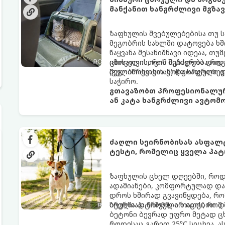
მანქანით ხანგრძლივი მგზა
ზაფხულის შვებულებებისა თუ 
მეგობრის სახლში დატოვება ხშ
წაყვანა შესანიშნავი იდეაა, თუ
ცხოველისთვის შეიძლება დიდ 
იმისათვის, რომ მგზავრობა რო
(გულისრევასთან) და საფრთხეე
მეგობრისთვის კომფორტული და
საჭირო.
გთავაზობთ პროფესიონალურ
ან კატა ხანგრძლივი ავტომ
ძაღლი სეირნობისას ასფალტზ
ტესტი, რომელიც ყველა პატ
ზაფხულის ცხელ დღეებში, როდე
ადამიანები, კომფორტულად და
დროს ხშირად გვავიწყდება, რო
სრულიად შიშველი თათებით დ
ბევრმა პატრონმა არ იცის, რომ
ბეტონი ბევრად უფრო მეტად ცხ
როდესაც გარეთ 25°C სიცხეა, ა