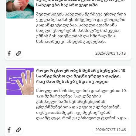
სახელები საქართველოში
შვილისთვის სახელის შერჩევა ერთ-ერთი
ყველაზე საპასუხისმგებლო და ემოციური
გადაწყვეტილებაა. სახელი ადამიანს
მთელი ცხოვრების მანძილზე მიჰყვება,
ქმნის მის იდენტობას და ხშირად მის
ხასიათზეც კი ახდენს გავლენას.
ბოლო წლებში საქართველოში ტენდენცია
საგრძნობლად შეიცვალა: ტრადიციულ და
2026/08/03 15:13
კლასიკურ სახელებთან ერთად, მშობლები
სულ უფრო ხშირად ირჩევენ მოკლე,
ჟღერად და თანამედროვე სახელებს.
როგორ ცხოვრობენ მემარცხენეები: 10
საინტერესო და მეცნიერული ფაქტი,
რაც მათ შესახებ უნდა იცოდეთ
მსოფლიო მოსახლეობის დაახლოებით 10-
12% მემარცხენეა. საუკუნეების
განმავლობაში მემარცხენეობას
ცრურწმენებითა და ეჭვით უყურებდნენ,
თუმცა თანამედროვე მეცნიერებამ
დაამტკიცა, რომ ეს უბრალოდ ტვინისა და
ნერვული სისტემის მუშაობის უნიკალური
გთავაზობთ 10 საინტერესო მეცნიერულ
თავისებურებაა.
ფაქტს იმის შესახებ, თუ როგორ მუშაობს
2026/07/27 12:46
მემარცხენეების ტვინი და რა