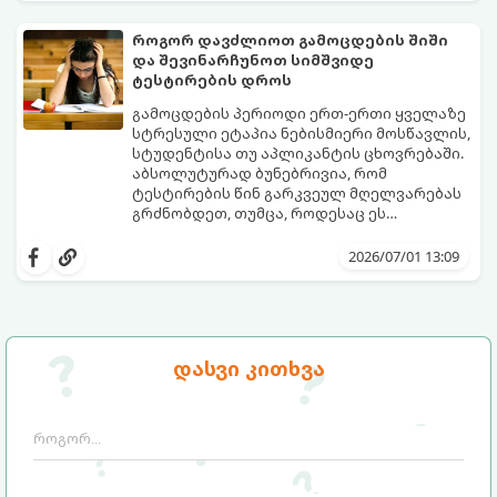
უპირატესობები თუ გამოწვევები აქვთ
მათ ყოველდღიურ ცხოვრებაში.
როგორ დავძლიოთ გამოცდების შიში
და შევინარჩუნოთ სიმშვიდე
ტესტირების დროს
გამოცდების პერიოდი ერთ-ერთი ყველაზე
სტრესული ეტაპია ნებისმიერი მოსწავლის,
სტუდენტისა თუ აპლიკანტის ცხოვრებაში.
აბსოლუტურად ბუნებრივია, რომ
ტესტირების წინ გარკვეულ მღელვარებას
გრძნობდეთ, თუმცა, როდესაც ეს
მღელვარება პანიკასა და ძლიერ შიშში
გამოცდების შიში (ტესტური შფოთვა)
გადადის, ის ბლოკავს ტვინის რესურსებს.
მხოლოდ ცოდნის ნაკლებობით არ არის
2026/07/01 13:09
ხშირად ხდება, რომ ნასწავლი მასალა
გამოწვეული. ეს არის ფსიქოლოგიური
გამოცდის ოთახში შესვლისთანავე
რეაქცია წარუმატებლობის შიშზე.
ადამიანს სრულიად ავიწყდება (ე.წ.
საბედნიეროდ, არსებობს კონკრეტული
„ბლექაუტის“ ეფექტი).
მეცნიერული ხრიკები, რომლებიც
დაგეხმარებათ ემოციების მართვასა და
გთავაზობთ ნაბიჯ-ნაბიჯ გზამკვლევს, თუ
დასვი კითხვა
ტესტირებისას მაქსიმალური
როგორ დაამარცხოთ საგამოცდო
კონცენტრაციის შენარჩუნებაში.
პანიკა: