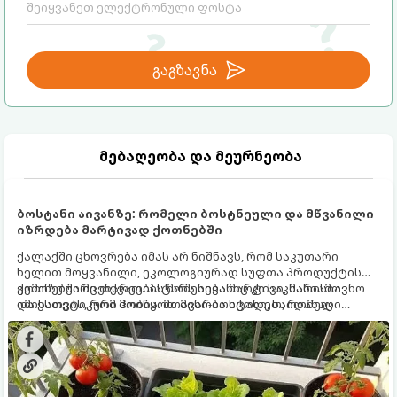
გაგზავნა
მებაღეობა და მეურნეობა
ბოსტანი აივანზე: რომელი ბოსტნეული და მწვანილი
იზრდება მარტივად ქოთნებში
ქალაქში ცხოვრება იმას არ ნიშნავს, რომ საკუთარი
ხელით მოყვანილი, ეკოლოგიურად სუფთა პროდუქტის
გემოზე უარი თქვათ. პატარა აივანიც კი საკმარისია
ქოთნებში მცენარეების მოშენება მარტივი, სასიამოვნო
იმისათვის, რომ მოიწყოთ მინი-ბოსტანი, საიდანაც
და ესთეტიკური ჰობია. მთავარია იცოდეთ, რომელი
ყოველდღიურად ახალ, არომატულ მწვანილსა და
კულტურები ეგუებიან ქოთნის პირობებს ყველაზე კარგად
ბოსტნეულს მოკრეფთ.
და როგორ მოუაროთ მათ სწორად.