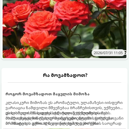
2026/07/31 11:05
რა მოვამზადოთ?
როგორ მოვამზადოთ მაყვლის მიმოზა
კლასიკური მიმოზას ეს არომატული, ულამაზესი იისფერი
ვარიაცია ნამდვილი მშვენებაა ბრანჩებისთვის, უქმეების
დილისთვის ან სადღესასწაულო წვეულებებისთვის.
ეს სასმელი მზადდება სულ რაღაც 10 წუთში და მის
ახალი მაყვლის ტკბილ-მჟავე გემო, ლაიმის ციტრუსოვანი
მომზადებას მინიმალური ინგრედიენტები სჭირდება.
არომატი და ცქრიალა ღვინის ბუშტუკები ქმნის საოცრად
მომზადების დრო: 10 წუთი ულუფა: 4–6 პორცია
დახვეწილ და მაგრილებელ კოქტეილს.