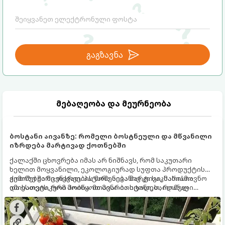
გაგზავნა
მებაღეობა და მეურნეობა
ბოსტანი აივანზე: რომელი ბოსტნეული და მწვანილი
იზრდება მარტივად ქოთნებში
ქალაქში ცხოვრება იმას არ ნიშნავს, რომ საკუთარი
ხელით მოყვანილი, ეკოლოგიურად სუფთა პროდუქტის
გემოზე უარი თქვათ. პატარა აივანიც კი საკმარისია
ქოთნებში მცენარეების მოშენება მარტივი, სასიამოვნო
იმისათვის, რომ მოიწყოთ მინი-ბოსტანი, საიდანაც
და ესთეტიკური ჰობია. მთავარია იცოდეთ, რომელი
ყოველდღიურად ახალ, არომატულ მწვანილსა და
კულტურები ეგუებიან ქოთნის პირობებს ყველაზე კარგად
ბოსტნეულს მოკრეფთ.
და როგორ მოუაროთ მათ სწორად.