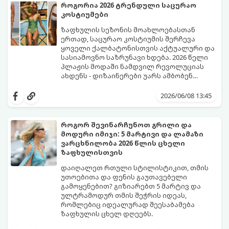
ექსპერიმენტებისთვის. გაიგეთ, რომელი
როგორია 2026 ტრენდული საცურაო
სამი მთავარი პრინტი იქნება ივნისის
კოსტიუმები
ყველაზე ცხელი ტრენდი ფრჩხილების
მოდაში:
ზაფხულის სეზონის მოახლოებასთან
ერთად, საცურაო კოსტიუმის შერჩევა
ყოველი ქალბატონისთვის აქტუალური და
სასიამოვნო საზრუნავი ხდება. 2026 წელი
პლაჟის მოდაში ნამდვილ რევოლუციას
ახდენს - დიზაინერები უარს ამბობენ
მოსაწყენ, სტანდარტულ ფორმებზე და
წლევანდელი ტენდენციები საშუალებას
აქცენტს აკეთებენ კომფორტის,
გაძლევთ იყოთ მაქსიმალურად თამამი,
2026/06/08 13:45
ფუტურიზმისა და რეტრო სტილის
გამოხატოთ თქვენი ინდივიდუალურობა და
იდეალურ სინთეზზე.
ამავდროულად თავი სრულიად
კომფორტულად იგრძნოთ. გაიგეთ,
როგორ შევინარჩუნოთ გრილი და
რომელი საცურაო კოსტიუმები იქნება 2026
მოდური იმიჯი: 5 მარტივი და ლამაზი
წლის ზაფხულის მთავარი ჰიტი:
ვარცხნილობა 2026 წლის ცხელი
ზაფხულისთვის
დაიღალეთ რთული სტილისტიკით, თმის
უთოებითა და ფენის გაუთავებელი
გამოყენებით? გიზიარებთ 5 მარტივ და
ულტრამოდურ თმის შეჭრის იდეას,
რომლებიც იდეალურად შეესაბამება
ზაფხულის ცხელ დღეებს.
როდესაც თერმომეტრის ხაზი 30 გრადუსს