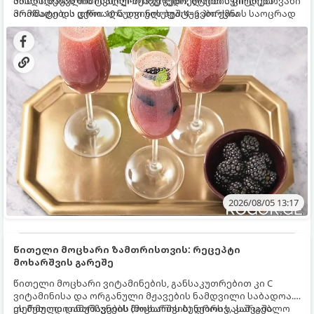
ახალი მაყვლის ტკბილ-მჟავე გემო, ლაიმის ციტრუსოვანი
მომზადებას მინიმალური ინგრედიენტები სჭირდება.
არომატი და ცქრიალა ღვინის ბუშტუკები ქმნის საოცრად
მომზადების დრო: 10 წუთი ულუფა: 4–6 პორცია
დახვეწილ და მაგრილებელ კოქტეილს.
2026/08/05 13:17
წითელი მოცხარი ზამთრისთვის: რეცეპტი
მოხარშვის გარეშე
წითელი მოცხარი ვიტამინების, განსაკუთრებით კი C
ვიტამინისა და ორგანული მჟავების ნამდვილი საბადოა.
თერმული დამუშავების (მოხარშვის) დროს სასარგებლო
ეს მეთოდი ინარჩუნებს მოცხარის ბუნებრივ, კაშკაშა