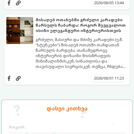
სცდება, ხოლო ჰაერის ტენიანობა პიკს
2026/06/05 13:44
აღწევს, თმის რთული ვარცხნილობები
ნამდვილ წამებად იქცევა. ზაფხული არ
არის იმის დრო, რომ 45 წუთი დახარჯოთ
მისაღებ ოთახებში გრძელი კარადები ​​
თმის დახვევაზე, ფენთან ბრძოლაში
წარსულს ჩაბარდა: როგორ შევცვალოთ
ოფლით და მერე მთელი დღე შუბლზე
წარმოგიდგენთ 5 მოდურ იდეას, რომლებიც
ისინი ელეგანტური ინტერიერისთვის
მიწებებულ წინამოს ეჩხუბოთ.
ზაფხულში მაქსიმალურ კომფორტსა და
გრილ განწყობას შეგინარჩუნებთ:
გრძელი, მასიური და მძიმე კარადები (ე.წ.
"სტენკები") მისაღებ ოთახში თანდათან
წარსულს ბარდება. თანამედროვე
ინტერიერის დიზაინი მიისწრაფვის
მინიმალიზმისკენ, სინათლისა და
თავისუფალი სივრცისკენ. თუმცა, ჩნდება
კითხვა: სად შევინახოთ ნივთები, წიგნები
მიჰყევით ამ გზამკვლევს, რათა შეარჩიოთ
ან ჭურჭელი ისე, რომ ოთახი მოდურადაც
დიდი კარადის საუკეთესო და დახვეწილი
2026/06/01 11:23
გამოიყურებოდეს და ფუნქციურობაც არ
ალტერნატივა:
დაკარგოს?
დასვი კითხვა