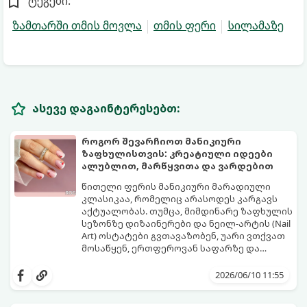
ტეგები:
ზამთარში თმის მოვლა
თმის ფერი
სილამაზე
ასევე დაგაინტერესებთ:
როგორ შევარჩიოთ მანიკიური
ზაფხულისთვის: კრეატიული იდეები
ალუბლით, მარწყვითა და ვარდებით
წითელი ფერის მანიკიური მარადიული
კლასიკაა, რომელიც არასოდეს კარგავს
აქტუალობას. თუმცა, მიმდინარე ზაფხულის
სეზონზე დიზაინერები და ნეილ-არტის (Nail
Art) ოსტატები გვთავაზობენ, უარი ვთქვათ
მოსაწყენ, ერთფეროვან საფარზე და
ფრჩხილებს ნამდვილი საზაფხულო,
წითელი ფერის სხვადასხვა ტონალობა -
წვნიანი და რომანტიკული განწყობა
კლასიკური ალისფერიდან დაწყებული,
2026/06/10 11:55
მივცეთ.
მუქი შინდისფერით დასრულებული
იდეალური ბაზაა ნათელი და თამამი