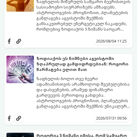
გაჩნდება მეტი ნდობა მომავლის მიმართ.
ზაფხულის მიწურულს სამყარო ბევრისთვის
რთული პერიოდის შემდეგ ეს ნიშნები
სასიამოვნო სიურპრიზებს ამზადებს.
შეძლებენ ამოისუნთქონ და დაინახონ
ასტროლოგების პროგნოზით, პლანეტების
ახალი შესაძლებლობები.
განლაგება აგვისტოში შექმნის
განსაკუთრებულ ენერგეტიკულ ნაკადებს,
რომლებიც ზოდიაქოს 5 ნიშანს საოცარ
იღბალს, ჰარმონიასა და წარმატებას
მათთვის აგვისტო გარდამტეხი და წლის
მოუტანს.
ყველაზე ბედნიერი თვე აღმოჩნდება.
2026/08/04 11:25
გაიგეთ, მოხვდით თუ არა ამ იღბლიანთა
შორის:
ზოდიაქოს ეს ნიშნები აგვისტოში
ზღაპრულად გამდიდრდებიან: როგორი
წარმატება ელით მათ
ზაფხულის ბოლო თვე ბევრი
ადამიანისთვის არამხოლოდ შვებულებისა
და დასვენების, არამედ ფინანსური
გარღვევის პერიოდიც გახდება.
ასტროლოგების პროგნოზით, პლანეტების
განლაგება აგვისტოში შექმნის უნიკალურ
ენერგეტიკულ ნაკადებს, რომლებიც
გაიგეთ, მოხვდით თუ არა იმ იღბლიანთა
ზოდიაქოს 4 ნიშანს ფინანსური წარმატების
შორის, ვისაც აგვისტოში ფინანსური
2026/07/31 09:56
მიღწევასა და შემოსავლების
იღბალი გაუღიმებს:
საგრძნობლად გაზრდაში დაეხმარება.
როგორია 5 ნიშანი იმისა, რომ სამყარო