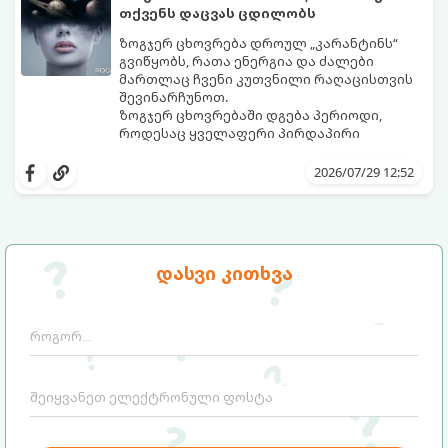
თქვენს დაცვას ცდილობს
ზოგჯერ ცხოვრება დროულ „კარანტინს“
გვიწყობს, რათა ენერგია და ძალები
მართლაც ჩვენი კუთვნილი რაღაცისთვის
შევინარჩუნოთ.
ზოგჯერ ცხოვრებაში დგება პერიოდი,
როდესაც ყველაფერი პირდაპირი
მნიშვნელობით ხელიდან გვეცლება:
იშლება მნიშვნელოვანი გარიგებები,
2026/07/29 12:52
უქმდება დიდხანს ნანატრი მოგზაურობები,
ხოლო ადამიანები, რომლებსაც
ახლობლებად ვთვლიდით, უეცრად მიდიან.
აი, 5 აშკარა ნიშანი იმისა, რომ
ასეთ მომენტებში ადვილია
მომხდარი მარცხი სასჯელი კი არა,
სასოწარკვეთილებაში ჩავარდნა. თუმცა
თქვენი დაცვისკენ მიმართული
დასვი კითხვა
ეზოთერიკასა და ფსიქოლოგიაში ეს
სამყაროს მცდელობაა:
ფენომენი ხშირად სხვანაირად
განიხილება: როგორც სამყაროს (ან ჩვენი
არაცნობიერის) ფარული დამცავი
მექანიზმების მუშაობა, რომელთაც
რეალური, მაგრამ ჯერ კიდევ უხილავი
საფრთხისგან შორს მივყავართ.