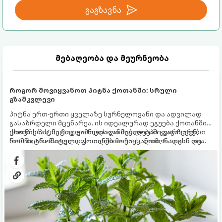
გაგზავნა
მებაღეობა და მეურნეობა
როგორ მოვიყვანოთ პიტნა ქოთანში: სრული
გზამკვლევი
პიტნა ერთ-ერთი ყველაზე სურნელოვანი და ადვილად
გასაზრდელი მცენარეა. ის იდეალურად ეგუება ქოთანში
ცხოვრებას, მეტიც, გამოცდილი მებაღეები გვირჩევენ,
ქოთნის პიტნა მთელი წლის განმავლობაში გაგახარებთ
რომ პიტნა მხოლოდ ქოთანში მოვიყვანოთ, რადგან ღია
ნორჩი, არომატული ფოთლებით ჩაის, ლიმონათისა თუ
გრუნტში (ბაღში) დარგვისას ის ფესვებით ძალიან
კერძებისთვის.
სწრაფად ვრცელდება და სხვა მცენარეებს ავიწროებს.