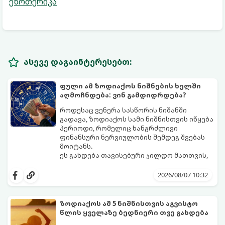
ეზოთერიკა
ასევე დაგაინტერესებთ:
ფული ამ ზოდიაქოს ნიშნების ხელში
აღმოჩნდება: ვინ გამდიდრდება?
როდესაც ვენერა სასწორის ნიშანში
გადავა, ზოდიაქოს სამი ნიშნისთვის იწყება
პერიოდი, რომელიც ხანგრძლივი
ფინანსური ნერვიულობის შემდეგ შვებას
მოიტანს.
ეს გახდება თავისებური ჯილდო მათთვის,
ვინც დიდხანს შრომობდა, მოთმინებას
იჩენდა და სირთულეების მიუხედავად წინ
2026/08/07 10:32
სვლას განაგრძობდა. ბევრი მიეჩვია
სტაბილურობისთვის ბრძოლას,
სურვილების გადადებასა და ხარჯების
ზოდიაქოს ამ 5 ნიშნისთვის აგვისტო
მკაცრ კონტროლს. თუმცა, ახლა სიტუაცია
პრობლემები, რომლებიც უსასრულო
წლის ყველაზე ბედნიერი თვე გახდება
თანდათან შეიცვლება.
გეგონათ, უკან დაიხევს, ამასთან ერთად კი