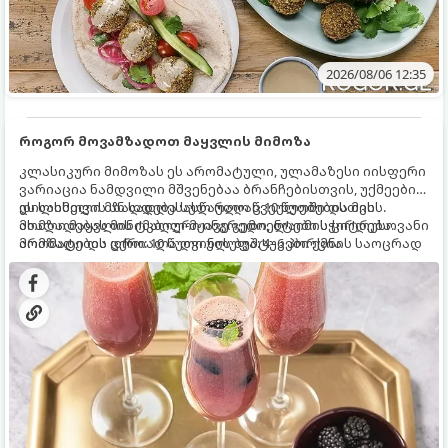
2026/08/06 12:35
როგორ მოვამზადოთ მაყვლის მიმოზა
კლასიკური მიმოზას ეს არომატული, ულამაზესი იისფერი
ვარიაცია ნამდვილი მშვენებაა ბრანჩებისთვის, უქმეების
დილისთვის ან სადღესასწაულო წვეულებებისთვის.
ეს სასმელი მზადდება სულ რაღაც 10 წუთში და მის
ახალი მაყვლის ტკბილ-მჟავე გემო, ლაიმის ციტრუსოვანი
მომზადებას მინიმალური ინგრედიენტები სჭირდება.
არომატი და ცქრიალა ღვინის ბუშტუკები ქმნის საოცრად
მომზადების დრო: 10 წუთი ულუფა: 4–6 პორცია
დახვეწილ და მაგრილებელ კოქტეილს.