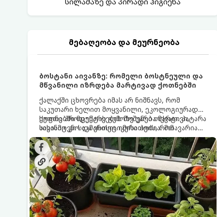
სილამაზე და პირადი ჰიგიენა
მებაღეობა და მეურნეობა
ბოსტანი აივანზე: რომელი ბოსტნეული და
მწვანილი იზრდება მარტივად ქოთნებში
ქალაქში ცხოვრება იმას არ ნიშნავს, რომ
საკუთარი ხელით მოყვანილი, ეკოლოგიურად
სუფთა პროდუქტის გემოზე უარი თქვათ. პატარა
ქოთნებში მცენარეების მოშენება მარტივი,
აივანიც კი საკმარისია იმისათვის, რომ
სასიამოვნო და ესთეტიკური ჰობია. მთავარია
მოიწყოთ მინი-ბოსტანი, საიდანაც
იცოდეთ, რომელი კულტურები ეგუებიან
ყოველდღიურად ახალ, არომატულ მწვანილსა
ქოთნის პირობებს ყველაზე კარგად და როგორ
და ბოსტნეულს მოკრეფთ.
მოუაროთ მათ სწორად.