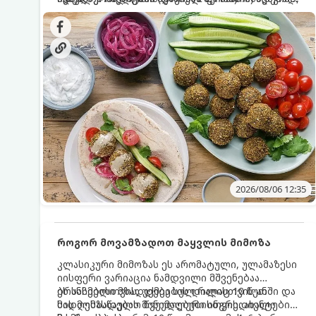
სალათებთან ერთად ან ტახინის (სესამის)
იდეალურად შეინარჩუნოს და არ დაიშალოს.
დრო: 10–15 წუთი ულუფა: 20–24 ცალი ბურთულა
სოუსთან მირთმევისთვის.
(4–6 პორცია)
2026/08/06 12:35
როგორ მოვამზადოთ მაყვლის მიმოზა
კლასიკური მიმოზას ეს არომატული, ულამაზესი
იისფერი ვარიაცია ნამდვილი მშვენებაა
ბრანჩებისთვის, უქმეების დილისთვის ან
ეს სასმელი მზადდება სულ რაღაც 10 წუთში და
სადღესასწაულო წვეულებებისთვის. ახალი
მის მომზადებას მინიმალური ინგრედიენტები