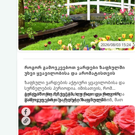
2026/08/03 15:24
როგორ გამოვკვებოთ ვარდები ზაფხულში
უხვი ყვავილობისა და არომატისთვის
ზაფხული ვარდების აქტიური ყვავილობისა და
სურნელების პერიოდია. იმისათვის, რომ
ბუჩქებმა უხვად, ხანგრძლივად იყვავილონ და
გთავაზობთ რჩევებს, თუ რით და როგორ
მსხვილი, კაშკაშა კვირტები გამოიტანონ, მათ
გამოვკვებოთ ვარდები ზაფხულში
რეგულარული და სწორი გამოკვება
საუკეთესო შედეგის მისაღწევად:
სჭირდებათ. ზაფხულის პერიოდში მცენარის
მოთხოვნილებები იცვლება, ამიტომ
მნიშვნელოვანია ვიცოდეთ, რომელი სასუქები
გამოიყენება ამ დროს.