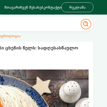
მთავარი
ჩვენ შესახებ
კონტაქტი
რეკლამა
ასტროლოგია
ი ცხენის წელს: სადღესასწაულო