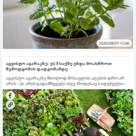
2026/08/07 12:46
აგვისტო აგარაკზე: ეს 5 საქმე უნდა მოასწროთ
შემოდგომის დადგომამდე
აგვისტო აგარაკზე მხოლოდ მოსავლის აღების დრო არ
არის - ეს არის გადამწყვეტი თვე, როდესაც საფუძველი
ეყრება მომავალი წლის მოსავალს და ბაღი მზადდება
შემოდგომა-ზამთრის სეზონისთვის. იმისათვის, რომ
ნიადაგმა ენერგია აღიდგინოს, ხოლო მცენარეებმა
ზამთარს გაუძლონ, აგვისტოს ბოლომდე 5
მნიშვნელოვანი საქმის გაკეთება უნდა მოასწროთ: