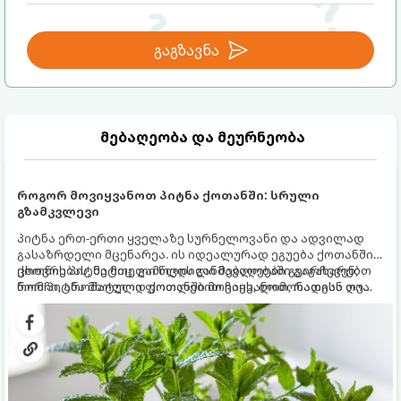
გაგზავნა
მებაღეობა და მეურნეობა
როგორ მოვიყვანოთ პიტნა ქოთანში: სრული
გზამკვლევი
პიტნა ერთ-ერთი ყველაზე სურნელოვანი და ადვილად
გასაზრდელი მცენარეა. ის იდეალურად ეგუება ქოთანში
ცხოვრებას, მეტიც, გამოცდილი მებაღეები გვირჩევენ,
ქოთნის პიტნა მთელი წლის განმავლობაში გაგახარებთ
რომ პიტნა მხოლოდ ქოთანში მოვიყვანოთ, რადგან ღია
ნორჩი, არომატული ფოთლებით ჩაის, ლიმონათისა თუ
გრუნტში (ბაღში) დარგვისას ის ფესვებით ძალიან
კერძებისთვის.
სწრაფად ვრცელდება და სხვა მცენარეებს ავიწროებს.