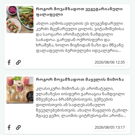
როგორ მოვამზადოთ ვეგეტარიანული
ფალაფელი
ახლო აღმოსავლეთის ეს ლეგენდარული
კერძი მცენარეული ცილის, ვიტამინებისა
და საოცარი არომატების ნამდვილი
საბადოა. გარედან ოქროსფერი და
ხრაშუნა, ხოლო შიგნიდან ნაზი და მწვანე
ფალაფელის ბურთულები იდეალურია
პიტაში (არაბულ პურში) ჩასადებად,
ამ რეცეპტის მთავარი საიდუმლო იმაში
სალათებთან ერთად ან ტახინის (სესამის)
მდგომარეობს, რომ გამოიყენება
2026/08/06 12:35
სოუსთან მირთმევისთვის.
გამომშრალი და ჩამბალი მუხუდო და არა
დაკონსერვებული, რათა ბურთულებმა
შეწვისას ფორმა იდეალურად შეინარჩუნოს
როგორ მოვამზადოთ მაყვლის მიმოზა
და არ დაიშალოს.
მომზადების დრო: 20 წუთი (დამატებით
კლასიკური მიმოზას ეს არომატული,
მუხუდოს ჩალბობის დრო: 12-24 საათი)
ულამაზესი იისფერი ვარიაცია ნამდვილი
შეწვის დრო: 10–15 წუთი ულუფა: 20–24 ცალი
მშვენებაა ბრანჩებისთვის, უქმეების
ბურთულა (4–6 პორცია)
დილისთვის ან სადღესასწაულო
წვეულებებისთვის. ახალი მაყვლის ტკბილ-
მჟავე გემო, ლაიმის ციტრუსოვანი არომატი
და ცქრიალა ღვინის ბუშტუკები ქმნის
ეს სასმელი მზადდება სულ რაღაც 10 წუთში
საოცრად დახვეწილ და მაგრილებელ
და მის მომზადებას მინიმალური
2026/08/05 13:17
კოქტეილს.
ინგრედიენტები სჭირდება.