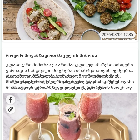
2026/08/06 12:35
როგორ მოვამზადოთ მაყვლის მიმოზა
კლასიკური მიმოზას ეს არომატული, ულამაზესი იისფერი
ვარიაცია ნამდვილი მშვენებაა ბრანჩებისთვის, უქმეების
დილისთვის ან სადღესასწაულო წვეულებებისთვის.
ეს სასმელი მზადდება სულ რაღაც 10 წუთში და მის
ახალი მაყვლის ტკბილ-მჟავე გემო, ლაიმის ციტრუსოვანი
მომზადებას მინიმალური ინგრედიენტები სჭირდება.
არომატი და ცქრიალა ღვინის ბუშტუკები ქმნის საოცრად
მომზადების დრო: 10 წუთი ულუფა: 4–6 პორცია
დახვეწილ და მაგრილებელ კოქტეილს.