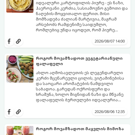
იდეალური კარტოფილის პიურე - ეს ნაზი,
ჰაეროვანი კერძია, სასიამოვნო გემოთი და
ნაღების-მოყვითალო ფერით. მისი
მომზადება ძალიან მარტივია, მაგრამ
არსებობს რამდენიმე საიდუმლო,
რომლებიც უნდა იცოდეთ, რომ პიურე
იდეალურად გემრიელი გამოვიდეს.
2026/08/07 14:00
როგორ მოვამზადოთ ვეგეტარიანული
ფალაფელი
ახლო აღმოსავლეთის ეს ლეგენდარული
კერძი მცენარეული ცილის, ვიტამინებისა
და საოცარი არომატების ნამდვილი
საბადოა. გარედან ოქროსფერი და
ხრაშუნა, ხოლო შიგნიდან ნაზი და მწვანე
ფალაფელის ბურთულები იდეალურია
პიტაში (არაბულ პურში) ჩასადებად,
ამ რეცეპტის მთავარი საიდუმლო იმაში
სალათებთან ერთად ან ტახინის (სესამის)
მდგომარეობს, რომ გამოიყენება
2026/08/06 12:35
სოუსთან მირთმევისთვის.
გამომშრალი და ჩამბალი მუხუდო და არა
დაკონსერვებული, რათა ბურთულებმა
შეწვისას ფორმა იდეალურად შეინარჩუნოს
როგორ მოვამზადოთ მაყვლის მიმოზა
და არ დაიშალოს.