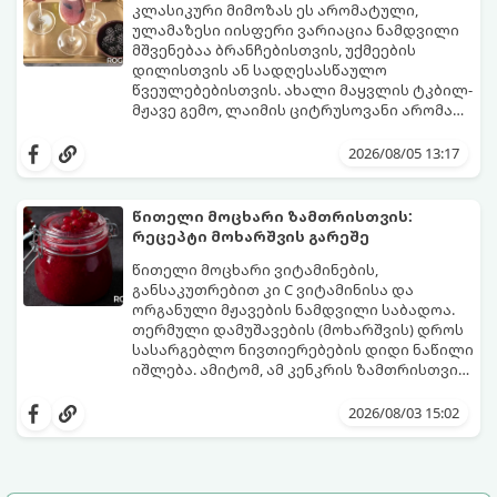
მომზადების დრო: 20 წუთი (დამატებით
კლასიკური მიმოზას ეს არომატული,
მუხუდოს ჩალბობის დრო: 12-24 საათი)
ულამაზესი იისფერი ვარიაცია ნამდვილი
შეწვის დრო: 10–15 წუთი ულუფა: 20–24 ცალი
მშვენებაა ბრანჩებისთვის, უქმეების
ბურთულა (4–6 პორცია)
დილისთვის ან სადღესასწაულო
წვეულებებისთვის. ახალი მაყვლის ტკბილ-
მჟავე გემო, ლაიმის ციტრუსოვანი არომატი
და ცქრიალა ღვინის ბუშტუკები ქმნის
ეს სასმელი მზადდება სულ რაღაც 10 წუთში
საოცრად დახვეწილ და მაგრილებელ
და მის მომზადებას მინიმალური
2026/08/05 13:17
კოქტეილს.
ინგრედიენტები სჭირდება.
მომზადების დრო: 10 წუთი ულუფა: 4–6
პორცია
წითელი მოცხარი ზამთრისთვის:
რეცეპტი მოხარშვის გარეშე
წითელი მოცხარი ვიტამინების,
განსაკუთრებით კი C ვიტამინისა და
ორგანული მჟავების ნამდვილი საბადოა.
თერმული დამუშავების (მოხარშვის) დროს
სასარგებლო ნივთიერებების დიდი ნაწილი
იშლება. ამიტომ, ამ კენკრის ზამთრისთვის
შესანახად საუკეთესო გზა „ცოცხალი ჯემის“
ეს მეთოდი ინარჩუნებს მოცხარის
მომზადებაა - მოხარშვის გარეშე.
ბუნებრივ, კაშკაშა გემოს, არომატს და
2026/08/03 15:02
ყველა სასარგებლო თვისებას.