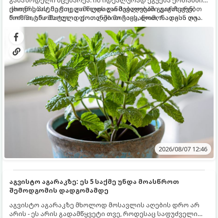
ცხოვრებას, მეტიც, გამოცდილი მებაღეები გვირჩევენ,
ქოთნის პიტნა მთელი წლის განმავლობაში გაგახარებთ
რომ პიტნა მხოლოდ ქოთანში მოვიყვანოთ, რადგან ღია
ნორჩი, არომატული ფოთლებით ჩაის, ლიმონათისა თუ
გრუნტში (ბაღში) დარგვისას ის ფესვებით ძალიან
კერძებისთვის.
სწრაფად ვრცელდება და სხვა მცენარეებს ავიწროებს.
2026/08/07 12:46
აგვისტო აგარაკზე: ეს 5 საქმე უნდა მოასწროთ
შემოდგომის დადგომამდე
აგვისტო აგარაკზე მხოლოდ მოსავლის აღების დრო არ
არის - ეს არის გადამწყვეტი თვე, როდესაც საფუძველი