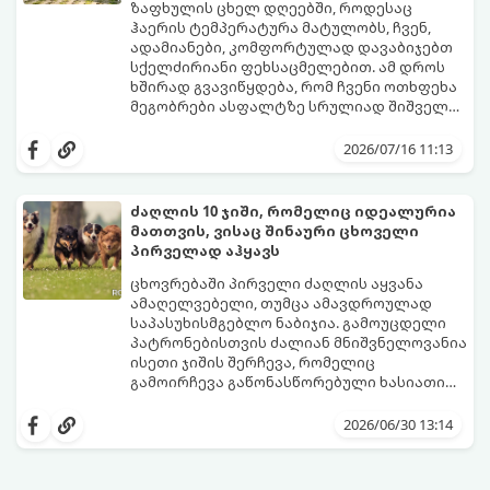
ზაფხულის ცხელ დღეებში, როდესაც
ჰაერის ტემპერატურა მატულობს, ჩვენ,
ადამიანები, კომფორტულად დავაბიჯებთ
სქელძირიანი ფეხსაცმელებით. ამ დროს
ხშირად გვავიწყდება, რომ ჩვენი ოთხფეხა
მეგობრები ასფალტზე სრულიად შიშველი
თათებით დადიან.
ბევრმა პატრონმა არ იცის, რომ მზის
პირდაპირი სხივების ქვეშ ასფალტი და
2026/07/16 11:13
ბეტონი ბევრად უფრო მეტად ცხელდება,
ვიდრე გარემო ჰაერი. მაგალითად,
როდესაც გარეთ 25°C სიცხეა, ასფალტის
ძაღლის 10 ჯიში, რომელიც იდეალურია
ტემპერატურამ მზეზე შეიძლება 50°C-ს
მათთვის, ვისაც შინაური ცხოველი
მიაღწიოს, ხოლო 30°C სიცხეში გზის საფარი
იმისათვის, რომ თქვენი ერთგული
პირველად აჰყავს
57°C-მდე ხურდება! ასეთ ზედაპირზე სულ
მეგობარი საფრთხისგან დაიცვათ,
რაღაც 1-2 წუთიანი გასეირნებაც კი
არსებობს ერთი ძალიან მარტივი,
ცხოვრებაში პირველი ძაღლის აყვანა
საკმარისია, რომ ძაღლმა თათების მძიმე,
ოქროს წესი.
ამაღელვებელი, თუმცა ამავდროულად
მტკივნეული დამწვრობა მიიღოს.
საპასუხისმგებლო ნაბიჯია. გამოუცდელი
პატრონებისთვის ძალიან მნიშვნელოვანია
ისეთი ჯიშის შერჩევა, რომელიც
გამოირჩევა გაწონასწორებული ხასიათით,
ადვილად იწვრთნება და არ საჭიროებს
კინოლოგებმა და ვეტერინარებმა
სპეციფიკურ, ზედმეტად რთულ მოვლას.
შეადგინეს 10 საუკეთესო ჯიშის სია,
2026/06/30 13:14
რომლებიც იდეალური პარტნიორები
გახდებიან დამწყები მფლობელებისთვის.