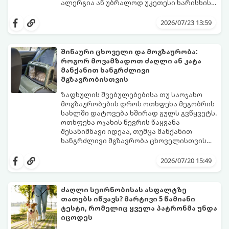
ალერგია ან უბრალოდ უკეთესი ხარისხის
ბრენდზე გადასვლა.
მთავარი შეცდომა, რომელსაც პატრონები
უშვებენ, საკვების მკვეთრი, ერთდღიანი
2026/07/23 13:59
შეცვლაა. ცხოველის მონელების სისტემა
(განსაკუთრებით კუჭ-ნაწლავის
მიკროფლორა) ეჩვევა კონკრეტულ
შინაური ცხოველი და მოგზაურობა:
შემადგენლობას. კვების მკვეთრმა
როგორ მოვამზადოთ ძაღლი ან კატა
ცვლილებამ შეიძლება გამოიწვიოს
იმისათვის, რომ პროცესმა უმტკივნეულოდ
მანქანით ხანგრძლივი
ძლიერი სტრესი, გულისრევა, გაზები ან
ჩაიაროს, გამოიყენება ვეტერინარების
მგზავრობისთვის
დიარეა (კუჭის აშლილობა).
მიერ აღიარებული 7-დღიანი გარდამავალი
სქემა.
ზაფხულის შვებულებებისა თუ საოჯახო
მოგზაურობების დროს ოთხფეხა მეგობრის
სახლში დატოვება ხშირად გულს გვწყვეტს.
ოთხფეხა ოჯახის წევრის წაყვანა
შესანიშნავი იდეაა, თუმცა მანქანით
ხანგრძლივი მგზავრობა ცხოველისთვის
შეიძლება დიდ სტრესთან, მოძრაობის
იმისათვის, რომ მგზავრობა როგორც
დაავადებასთან (გულისრევასთან) და
თქვენთვის, ისე თქვენი ოთხფეხა
2026/07/20 15:49
საფრთხეებთან იყოს დაკავშირებული.
მეგობრისთვის კომფორტული და
უსაფრთხო აღმოჩნდეს, წინასწარი
მომზადებაა საჭირო.
ძაღლი სეირნობისას ასფალტზე
გთავაზობთ პროფესიონალურ
თათებს იწვავს? მარტივი 5 წამიანი
გზამკვლევს, თუ როგორ მოამზადოთ
ტესტი, რომელიც ყველა პატრონმა უნდა
ძაღლი ან კატა ხანგრძლივი
იცოდეს
ავტომოგზაურობისთვის.