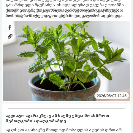
გასაზრდელი მცენარეა. ის იდეალურად ეგუება ქოთანში
ცხოვრებას, მეტიც, გამოცდილი მებაღეები გვირჩევენ,
ქოთნის პიტნა მთელი წლის განმავლობაში გაგახარებთ
რომ პიტნა მხოლოდ ქოთანში მოვიყვანოთ, რადგან ღია
ნორჩი, არომატული ფოთლებით ჩაის, ლიმონათისა თუ
გრუნტში (ბაღში) დარგვისას ის ფესვებით ძალიან
კერძებისთვის.
სწრაფად ვრცელდება და სხვა მცენარეებს ავიწროებს.
2026/08/07 12:46
აგვისტო აგარაკზე: ეს 5 საქმე უნდა მოასწროთ
შემოდგომის დადგომამდე
აგვისტო აგარაკზე მხოლოდ მოსავლის აღების დრო არ