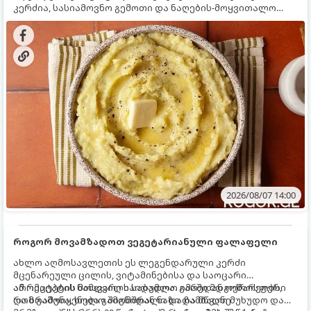
კერძია, სასიამოვნო გემოთი და ნაღების-მოყვითალო
ფერით. მისი მომზადება ძალიან მარტივია, მაგრამ
არსებობს რამდენიმე საიდუმლო, რომლებიც უნდა
იცოდეთ, რომ პიურე იდეალურად გემრიელი გამოვიდეს.
2026/08/07 14:00
როგორ მოვამზადოთ ვეგეტარიანული ფალაფელი
ახლო აღმოსავლეთის ეს ლეგენდარული კერძი
მცენარეული ცილის, ვიტამინებისა და საოცარი
არომატების ნამდვილი საბადოა. გარედან ოქროსფერი
ამ რეცეპტის მთავარი საიდუმლო იმაში მდგომარეობს,
და ხრაშუნა, ხოლო შიგნიდან ნაზი და მწვანე
რომ გამოიყენება გამომშრალი და ჩამბალი მუხუდო და