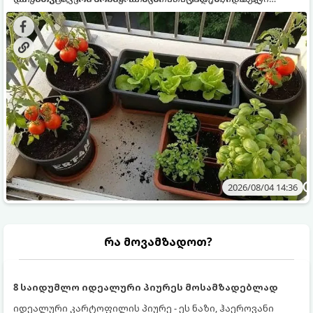
ყოველდღიურად ახალ, არომატულ მწვანილსა და
კულტურები ეგუებიან ქოთნის პირობებს ყველაზე კარგად
ბოსტნეულს მოკრეფთ.
და როგორ მოუაროთ მათ სწორად.
2026/08/04 14:36
რა მოვამზადოთ?
8 საიდუმლო იდეალური პიურეს მოსამზადებლად
იდეალური კარტოფილის პიურე - ეს ნაზი, ჰაეროვანი