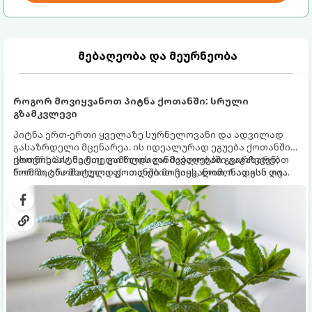
მებაღეობა და მეურნეობა
როგორ მოვიყვანოთ პიტნა ქოთანში: სრული
გზამკვლევი
პიტნა ერთ-ერთი ყველაზე სურნელოვანი და ადვილად
გასაზრდელი მცენარეა. ის იდეალურად ეგუება ქოთანში
ცხოვრებას, მეტიც, გამოცდილი მებაღეები გვირჩევენ,
ქოთნის პიტნა მთელი წლის განმავლობაში გაგახარებთ
რომ პიტნა მხოლოდ ქოთანში მოვიყვანოთ, რადგან ღია
ნორჩი, არომატული ფოთლებით ჩაის, ლიმონათისა თუ
გრუნტში (ბაღში) დარგვისას ის ფესვებით ძალიან
კერძებისთვის.
სწრაფად ვრცელდება და სხვა მცენარეებს ავიწროებს.