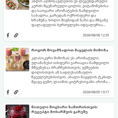
ახლო აღმოსავლეთის ეს ლეგენდარული
კერძი მცენარეული ცილის, ვიტამინებისა
და საოცარი არომატების ნამდვილი
საბადოა. გარედან ოქროსფერი და
ხრაშუნა, ხოლო შიგნიდან ნაზი და მწვანე
ფალაფელის ბურთულები იდეალურია
პიტაში (არაბულ პურში) ჩასადებად,
ამ რეცეპტის მთავარი საიდუმლო იმაში
სალათებთან ერთად ან ტახინის (სესამის)
მდგომარეობს, რომ გამოიყენება
2026/08/06 12:35
სოუსთან მირთმევისთვის.
გამომშრალი და ჩამბალი მუხუდო და არა
დაკონსერვებული, რათა ბურთულებმა
შეწვისას ფორმა იდეალურად შეინარჩუნოს
როგორ მოვამზადოთ მაყვლის მიმოზა
და არ დაიშალოს.
მომზადების დრო: 20 წუთი (დამატებით
კლასიკური მიმოზას ეს არომატული,
მუხუდოს ჩალბობის დრო: 12-24 საათი)
ულამაზესი იისფერი ვარიაცია ნამდვილი
შეწვის დრო: 10–15 წუთი ულუფა: 20–24 ცალი
მშვენებაა ბრანჩებისთვის, უქმეების
ბურთულა (4–6 პორცია)
დილისთვის ან სადღესასწაულო
წვეულებებისთვის. ახალი მაყვლის ტკბილ-
მჟავე გემო, ლაიმის ციტრუსოვანი არომატი
და ცქრიალა ღვინის ბუშტუკები ქმნის
ეს სასმელი მზადდება სულ რაღაც 10 წუთში
საოცრად დახვეწილ და მაგრილებელ
და მის მომზადებას მინიმალური
2026/08/05 13:17
კოქტეილს.
ინგრედიენტები სჭირდება.
მომზადების დრო: 10 წუთი ულუფა: 4–6
პორცია
წითელი მოცხარი ზამთრისთვის:
რეცეპტი მოხარშვის გარეშე