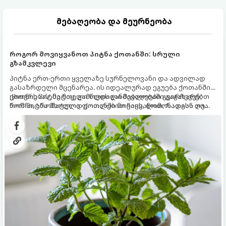
მებაღეობა და მეურნეობა
როგორ მოვიყვანოთ პიტნა ქოთანში: სრული
გზამკვლევი
პიტნა ერთ-ერთი ყველაზე სურნელოვანი და ადვილად
გასაზრდელი მცენარეა. ის იდეალურად ეგუება ქოთანში
ცხოვრებას, მეტიც, გამოცდილი მებაღეები გვირჩევენ,
ქოთნის პიტნა მთელი წლის განმავლობაში გაგახარებთ
რომ პიტნა მხოლოდ ქოთანში მოვიყვანოთ, რადგან ღია
ნორჩი, არომატული ფოთლებით ჩაის, ლიმონათისა თუ
გრუნტში (ბაღში) დარგვისას ის ფესვებით ძალიან
კერძებისთვის.
სწრაფად ვრცელდება და სხვა მცენარეებს ავიწროებს.