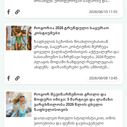
მოსაწყენ, ერთფეროვან საფარზე და
ფრჩხილებს ნამდვილი საზაფხულო,
წითელი ფერის სხვადასხვა ტონალობა -
წვნიანი და რომანტიკული განწყობა
კლასიკური ალისფერიდან დაწყებული,
2026/06/10 11:55
მივცეთ.
მუქი შინდისფერით დასრულებული
იდეალური ბაზაა ნათელი და თამამი
ექსპერიმენტებისთვის. გაიგეთ, რომელი
როგორია 2026 ტრენდული საცურაო
სამი მთავარი პრინტი იქნება ივნისის
კოსტიუმები
ყველაზე ცხელი ტრენდი ფრჩხილების
მოდაში:
ზაფხულის სეზონის მოახლოებასთან
ერთად, საცურაო კოსტიუმის შერჩევა
ყოველი ქალბატონისთვის აქტუალური და
სასიამოვნო საზრუნავი ხდება. 2026 წელი
პლაჟის მოდაში ნამდვილ რევოლუციას
ახდენს - დიზაინერები უარს ამბობენ
მოსაწყენ, სტანდარტულ ფორმებზე და
წლევანდელი ტენდენციები საშუალებას
აქცენტს აკეთებენ კომფორტის,
გაძლევთ იყოთ მაქსიმალურად თამამი,
2026/06/08 13:45
ფუტურიზმისა და რეტრო სტილის
გამოხატოთ თქვენი ინდივიდუალურობა და
იდეალურ სინთეზზე.
ამავდროულად თავი სრულიად
კომფორტულად იგრძნოთ. გაიგეთ,
როგორ შევინარჩუნოთ გრილი და
რომელი საცურაო კოსტიუმები იქნება 2026
მოდური იმიჯი: 5 მარტივი და ლამაზი
წლის ზაფხულის მთავარი ჰიტი:
ვარცხნილობა 2026 წლის ცხელი
ზაფხულისთვის
დაიღალეთ რთული სტილისტიკით, თმის
უთოებითა და ფენის გაუთავებელი