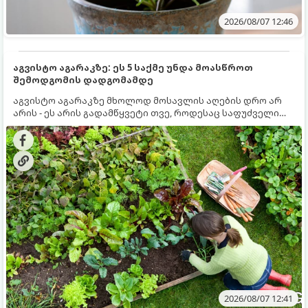
2026/08/07 12:46
აგვისტო აგარაკზე: ეს 5 საქმე უნდა მოასწროთ
შემოდგომის დადგომამდე
აგვისტო აგარაკზე მხოლოდ მოსავლის აღების დრო არ
არის - ეს არის გადამწყვეტი თვე, როდესაც საფუძველი
ეყრება მომავალი წლის მოსავალს და ბაღი მზადდება
შემოდგომა-ზამთრის სეზონისთვის. იმისათვის, რომ
ნიადაგმა ენერგია აღიდგინოს, ხოლო მცენარეებმა
ზამთარს გაუძლონ, აგვისტოს ბოლომდე 5
მნიშვნელოვანი საქმის გაკეთება უნდა მოასწროთ:
2026/08/07 12:41