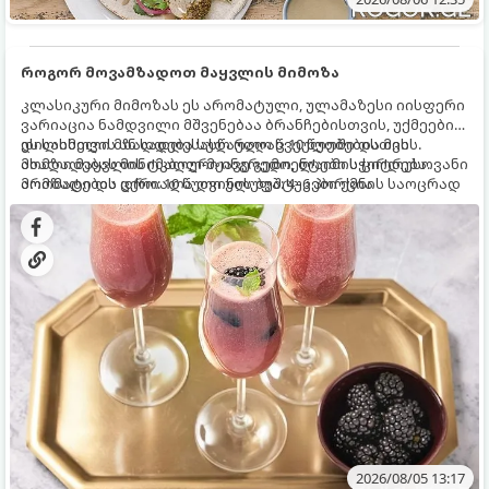
როგორ მოვამზადოთ მაყვლის მიმოზა
კლასიკური მიმოზას ეს არომატული, ულამაზესი იისფერი
ვარიაცია ნამდვილი მშვენებაა ბრანჩებისთვის, უქმეების
დილისთვის ან სადღესასწაულო წვეულებებისთვის.
ეს სასმელი მზადდება სულ რაღაც 10 წუთში და მის
ახალი მაყვლის ტკბილ-მჟავე გემო, ლაიმის ციტრუსოვანი
მომზადებას მინიმალური ინგრედიენტები სჭირდება.
არომატი და ცქრიალა ღვინის ბუშტუკები ქმნის საოცრად
მომზადების დრო: 10 წუთი ულუფა: 4–6 პორცია
დახვეწილ და მაგრილებელ კოქტეილს.
2026/08/05 13:17