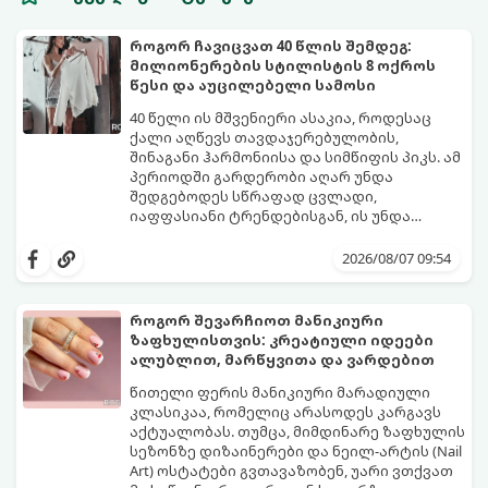
როგორ ჩავიცვათ 40 წლის შემდეგ:
მილიონერების სტილისტის 8 ოქროს
წესი და აუცილებელი სამოსი
40 წელი ის მშვენიერი ასაკია, როდესაც
ქალი აღწევს თავდაჯერებულობის,
შინაგანი ჰარმონიისა და სიმწიფის პიკს. ამ
პერიოდში გარდერობი აღარ უნდა
შედგებოდეს სწრაფად ცვლადი,
იაფფასიანი ტრენდებისგან, ის უნდა
უსვამდეს ხაზს ელეგანტურობას, სტატუსსა
ცნობილმა ჰოლივუდელმა სტილისტმა,
და ინდივიდუალურობას.
რომელიც მილიონერებსა და
2026/08/07 09:54
ვარსკვლავებს ამშვენებს, დაასახელა ის
საბაზისო ნივთები და წესები, რომლებიც 40
წელს გადაცილებული თითოეული
როგორ შევარჩიოთ მანიკიური
ქალბატონის გარდერობში უნდა იყოს:
ზაფხულისთვის: კრეატიული იდეები
ალუბლით, მარწყვითა და ვარდებით
წითელი ფერის მანიკიური მარადიული
კლასიკაა, რომელიც არასოდეს კარგავს
აქტუალობას. თუმცა, მიმდინარე ზაფხულის
სეზონზე დიზაინერები და ნეილ-არტის (Nail
Art) ოსტატები გვთავაზობენ, უარი ვთქვათ