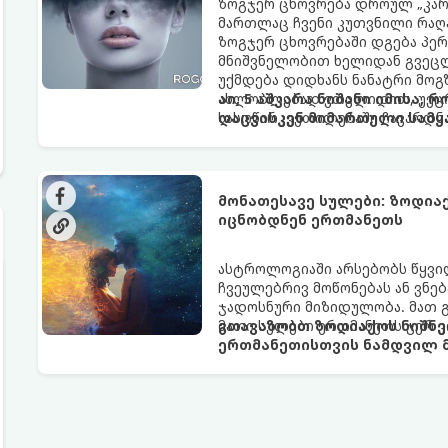
ზოგჯერ ცხოვრება დროულ „კარა
მართლაც ჩვენი კუთვნილი რაღ
ზოგჯერ ცხოვრებაში დგება პე
მნიშვნელობით ხელიდან გვეცლე
უქმდება დიდხანს ნანატრი მოგ
ახლობლებად ვთვლიდით, უეცრა
აი, 5 აშკარა ნიშანი იმისა, 
სასოწარკვეთილებაში ჩავარდნა
დაცვისკენ მიმართული სამყ
ფენომენი ხშირად სხვანაირად გ
არაცნობიერის) ფარული დამცავ
მაგრამ ჯერ კიდევ უხილავი სა
მონათესავე სულები: ზოდია
იცნობდნენ ერთმანეთს
ასტროლოგიაში არსებობს წყვი
ჩვეულებრივ მოწონებას ან ვნებ
ჯადოსნური მიზიდულობა. მათ 
მათი სულები ერთმანეთს ჯერ კ
გთავაზობთ ზოდიაქოს ნიშნე
ერთმანეთისთვის ნამდვილ მ