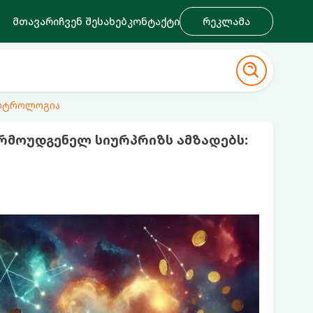
მთავარი
ჩვენ შესახებ
კონტაქტი
რეკლამა
ასტროლოგია
არმოუდგენელ სიურპრიზს ამზადებს: