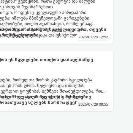
ნტინს“ გვიწყობს, რათა ენერგია და ძალები
აცისთვის შევინარჩუნოთ.
რიოდი, როდესაც ყველაფერი პირდაპირი
ბა: იშლება მნიშვნელოვანი გარიგებები,
ზაურობები, ხოლო ადამიანები, რომლებსაც
დ მიდიან. ასეთ მომენტებში ადვილია
რომ მომხდარი მარცხი სასჯელი კი არა, თქვენი
. თუმცა ეზოთერიკასა და ფსიქოლოგიაში ეს
აროს მცდელობაა:
2026/07/29 12:52
ანიხილება: როგორც სამყაროს (ან ჩვენი
ი მექანიზმების მუშაობა, რომელთაც რეალური,
ფრთხისგან შორს მივყავართ.
ქოს ეს წყვილები თითქოს დაბადებამდე
ლები, რომელთა შორის კავშირი სცილდება
ას. ეს არის ღრმა, სულიერი და თითქმის
გვერდით ყოფნისას იქმნება შთაბეჭდილება, რომ
იდევ ამ ქვეყნად მოვლენამდე შეხვდნენ.
ბის იმ იდეალურ წყვილებს, რომლებიც
ონათესავე სულებს წარმოადგენენ:
2026/07/29 09:55