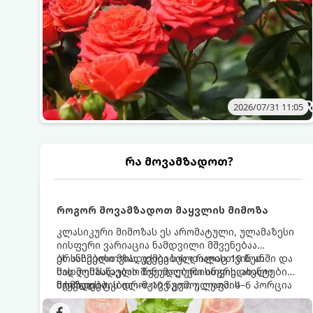
2026/07/31 11:05
რა მოვამზადოთ?
როგორ მოვამზადოთ მაყვლის მიმოზა
კლასიკური მიმოზას ეს არომატული, ულამაზესი
იისფერი ვარიაცია ნამდვილი მშვენებაა
ბრანჩებისთვის, უქმეების დილისთვის ან
ეს სასმელი მზადდება სულ რაღაც 10 წუთში და
სადღესასწაულო წვეულებებისთვის. ახალი
მის მომზადებას მინიმალური ინგრედიენტები
მაყვლის ტკბილ-მჟავე გემო, ლაიმის
სჭირდება.
მომზადების დრო: 10 წუთი ულუფა: 4–6 პორცია
ციტრუსოვანი არომატი და ცქრიალა ღვინის
ბუშტუკები ქმნის საოცრად დახვეწილ და