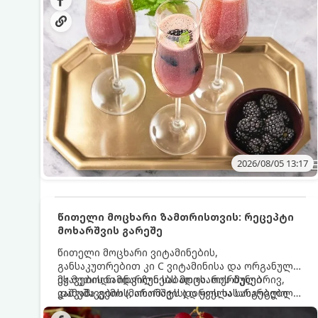
მაგრილებელ კოქტეილს.
2026/08/05 13:17
წითელი მოცხარი ზამთრისთვის: რეცეპტი
მოხარშვის გარეშე
წითელი მოცხარი ვიტამინების,
განსაკუთრებით კი C ვიტამინისა და ორგანული
მჟავების ნამდვილი საბადოა. თერმული
ეს მეთოდი ინარჩუნებს მოცხარის ბუნებრივ,
დამუშავების (მოხარშვის) დროს სასარგებლო
კაშკაშა გემოს, არომატს და ყველა სასარგებლო
ნივთიერებების დიდი ნაწილი იშლება. ამიტომ,
თვისებას.