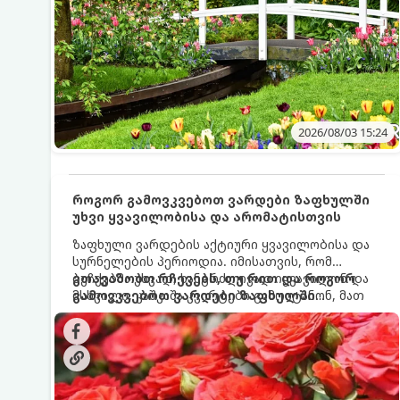
2026/08/03 15:24
როგორ გამოვკვებოთ ვარდები ზაფხულში
უხვი ყვავილობისა და არომატისთვის
ზაფხული ვარდების აქტიური ყვავილობისა და
სურნელების პერიოდია. იმისათვის, რომ
ბუჩქებმა უხვად, ხანგრძლივად იყვავილონ და
გთავაზობთ რჩევებს, თუ რით და როგორ
მსხვილი, კაშკაშა კვირტები გამოიტანონ, მათ
გამოვკვებოთ ვარდები ზაფხულში
რეგულარული და სწორი გამოკვება
საუკეთესო შედეგის მისაღწევად:
სჭირდებათ. ზაფხულის პერიოდში მცენარის
მოთხოვნილებები იცვლება, ამიტომ
მნიშვნელოვანია ვიცოდეთ, რომელი სასუქები
გამოიყენება ამ დროს.