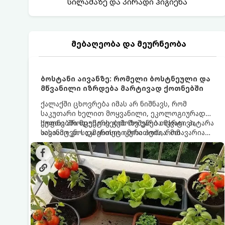
სილამაზე და პირადი ჰიგიენა
მებაღეობა და მეურნეობა
ბოსტანი აივანზე: რომელი ბოსტნეული და
მწვანილი იზრდება მარტივად ქოთნებში
ქალაქში ცხოვრება იმას არ ნიშნავს, რომ
საკუთარი ხელით მოყვანილი, ეკოლოგიურად
სუფთა პროდუქტის გემოზე უარი თქვათ. პატარა
ქოთნებში მცენარეების მოშენება მარტივი,
აივანიც კი საკმარისია იმისათვის, რომ
სასიამოვნო და ესთეტიკური ჰობია. მთავარია
მოიწყოთ მინი-ბოსტანი, საიდანაც
იცოდეთ, რომელი კულტურები ეგუებიან
ყოველდღიურად ახალ, არომატულ მწვანილსა
ქოთნის პირობებს ყველაზე კარგად და როგორ
და ბოსტნეულს მოკრეფთ.
მოუაროთ მათ სწორად.