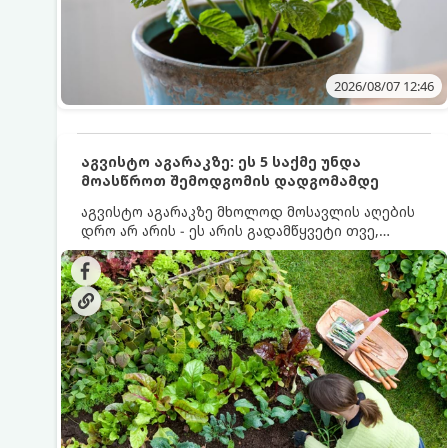
2026/08/07 12:46
აგვისტო აგარაკზე: ეს 5 საქმე უნდა
მოასწროთ შემოდგომის დადგომამდე
აგვისტო აგარაკზე მხოლოდ მოსავლის აღების
დრო არ არის - ეს არის გადამწყვეტი თვე,
როდესაც საფუძველი ეყრება მომავალი წლის
მოსავალს და ბაღი მზადდება შემოდგომა-
ზამთრის სეზონისთვის. იმისათვის, რომ
ნიადაგმა ენერგია აღიდგინოს, ხოლო
მცენარეებმა ზამთარს გაუძლონ, აგვისტოს
ბოლომდე 5 მნიშვნელოვანი საქმის გაკეთება
უნდა მოასწროთ: