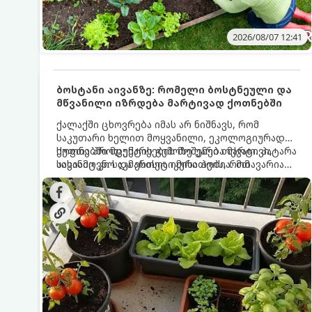
2026/08/07 12:41
ბოსტანი აივანზე: რომელი ბოსტნეული და
მწვანილი იზრდება მარტივად ქოთნებში
ქალაქში ცხოვრება იმას არ ნიშნავს, რომ
საკუთარი ხელით მოყვანილი, ეკოლოგიურად
სუფთა პროდუქტის გემოზე უარი თქვათ. პატარა
ქოთნებში მცენარეების მოშენება მარტივი,
აივანიც კი საკმარისია იმისათვის, რომ
სასიამოვნო და ესთეტიკური ჰობია. მთავარია
მოიწყოთ მინი-ბოსტანი, საიდანაც
იცოდეთ, რომელი კულტურები ეგუებიან
ყოველდღიურად ახალ, არომატულ მწვანილსა
ქოთნის პირობებს ყველაზე კარგად და როგორ
და ბოსტნეულს მოკრეფთ.
მოუაროთ მათ სწორად.