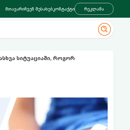
მთავარი
ჩვენ შესახებ
კონტაქტი
რეკლამა
დასხვა სიტუაციაში, როგორ