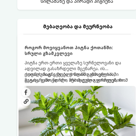
სილამაზე და პირადი ჰიგიენა
მებაღეობა და მეურნეობა
როგორ მოვიყვანოთ პიტნა ქოთანში:
სრული გზამკვლევი
პიტნა ერთ-ერთი ყველაზე სურნელოვანი და
ადვილად გასაზრდელი მცენარეა. ის
იდეალურად ეგუება ქოთანში ცხოვრებას,
ქოთნის პიტნა მთელი წლის განმავლობაში
მეტიც, გამოცდილი მებაღეები გვირჩევენ, რომ
გაგახარებთ ნორჩი, არომატული ფოთლებით
პიტნა მხოლოდ ქოთანში მოვიყვანოთ, რადგან
ჩაის, ლიმონათისა თუ კერძებისთვის.
ღია გრუნტში (ბაღში) დარგვისას ის ფესვებით
ძალიან სწრაფად ვრცელდება და სხვა
მცენარეებს ავიწროებს.