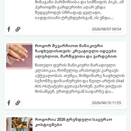
შინაგანი ჰარმონიისა და სიმწიფის პიკს. ამ
პერიოდში გარდერობი აღარ უნდა
შედგებოდეს სწრაფად ცვლადი,
იაფფასიანი ტრენდებისგან, ის უნდა
უსვამდეს ხაზს ელეგანტურობას, სტატუსსა
ცნობილმა ჰოლივუდელმა სტილისტმა,
და ინდივიდუალურობას.
რომელიც მილიონერებსა და
2026/08/07 09:54
ვარსკვლავებს ამშვენებს, დაასახელა ის
საბაზისო ნივთები და წესები, რომლებიც 40
წელს გადაცილებული თითოეული
როგორ შევარჩიოთ მანიკიური
ქალბატონის გარდერობში უნდა იყოს:
ზაფხულისთვის: კრეატიული იდეები
ალუბლით, მარწყვითა და ვარდებით
წითელი ფერის მანიკიური მარადიული
კლასიკაა, რომელიც არასოდეს კარგავს
აქტუალობას. თუმცა, მიმდინარე ზაფხულის
სეზონზე დიზაინერები და ნეილ-არტის (Nail
Art) ოსტატები გვთავაზობენ, უარი ვთქვათ
მოსაწყენ, ერთფეროვან საფარზე და
ფრჩხილებს ნამდვილი საზაფხულო,
წითელი ფერის სხვადასხვა ტონალობა -
წვნიანი და რომანტიკული განწყობა
კლასიკური ალისფერიდან დაწყებული,
2026/06/10 11:55
მივცეთ.
მუქი შინდისფერით დასრულებული
იდეალური ბაზაა ნათელი და თამამი
ექსპერიმენტებისთვის. გაიგეთ, რომელი
როგორია 2026 ტრენდული საცურაო
სამი მთავარი პრინტი იქნება ივნისის
კოსტიუმები
ყველაზე ცხელი ტრენდი ფრჩხილების