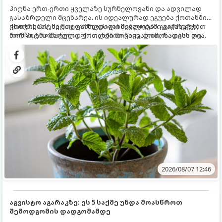
პიტნა ერთ-ერთი ყველაზე სურნელოვანი და ადვილად
გასაზრდელი მცენარეა. ის იდეალურად ეგუება ქოთანში
ცხოვრებას, მეტიც, გამოცდილი მებაღეები გვირჩევენ,
ქოთნის პიტნა მთელი წლის განმავლობაში გაგახარებთ
რომ პიტნა მხოლოდ ქოთანში მოვიყვანოთ, რადგან ღია
ნორჩი, არომატული ფოთლებით ჩაის, ლიმონათისა თუ
გრუნტში (ბაღში) დარგვისას ის ფესვებით ძალიან
კერძებისთვის.
სწრაფად ვრცელდება და სხვა მცენარეებს ავიწროებს.
2026/08/07 12:46
აგვისტო აგარაკზე: ეს 5 საქმე უნდა მოასწროთ
შემოდგომის დადგომამდე