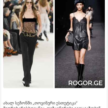
ახალ სეზონში „თოჯინური ესთეტიკა“