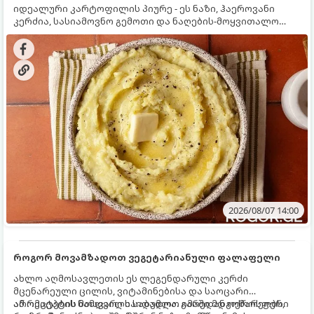
იდეალური კარტოფილის პიურე - ეს ნაზი, ჰაეროვანი
კერძია, სასიამოვნო გემოთი და ნაღების-მოყვითალო
ფერით. მისი მომზადება ძალიან მარტივია, მაგრამ
არსებობს რამდენიმე საიდუმლო, რომლებიც უნდა
იცოდეთ, რომ პიურე იდეალურად გემრიელი გამოვიდეს.
2026/08/07 14:00
როგორ მოვამზადოთ ვეგეტარიანული ფალაფელი
ახლო აღმოსავლეთის ეს ლეგენდარული კერძი
მცენარეული ცილის, ვიტამინებისა და საოცარი
არომატების ნამდვილი საბადოა. გარედან ოქროსფერი
ამ რეცეპტის მთავარი საიდუმლო იმაში მდგომარეობს,