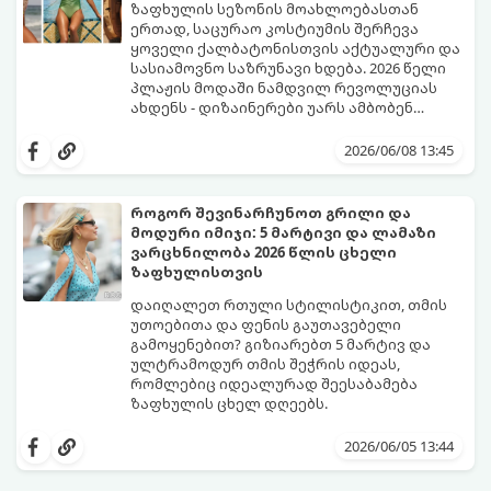
მოდაში:
ზაფხულის სეზონის მოახლოებასთან
ერთად, საცურაო კოსტიუმის შერჩევა
ყოველი ქალბატონისთვის აქტუალური და
სასიამოვნო საზრუნავი ხდება. 2026 წელი
პლაჟის მოდაში ნამდვილ რევოლუციას
ახდენს - დიზაინერები უარს ამბობენ
მოსაწყენ, სტანდარტულ ფორმებზე და
წლევანდელი ტენდენციები საშუალებას
აქცენტს აკეთებენ კომფორტის,
გაძლევთ იყოთ მაქსიმალურად თამამი,
2026/06/08 13:45
ფუტურიზმისა და რეტრო სტილის
გამოხატოთ თქვენი ინდივიდუალურობა და
იდეალურ სინთეზზე.
ამავდროულად თავი სრულიად
კომფორტულად იგრძნოთ. გაიგეთ,
როგორ შევინარჩუნოთ გრილი და
რომელი საცურაო კოსტიუმები იქნება 2026
მოდური იმიჯი: 5 მარტივი და ლამაზი
წლის ზაფხულის მთავარი ჰიტი:
ვარცხნილობა 2026 წლის ცხელი
ზაფხულისთვის
დაიღალეთ რთული სტილისტიკით, თმის
უთოებითა და ფენის გაუთავებელი
გამოყენებით? გიზიარებთ 5 მარტივ და
ულტრამოდურ თმის შეჭრის იდეას,
რომლებიც იდეალურად შეესაბამება
ზაფხულის ცხელ დღეებს.
როდესაც თერმომეტრის ხაზი 30 გრადუსს
სცდება, ხოლო ჰაერის ტენიანობა პიკს
2026/06/05 13:44
აღწევს, თმის რთული ვარცხნილობები
ნამდვილ წამებად იქცევა. ზაფხული არ